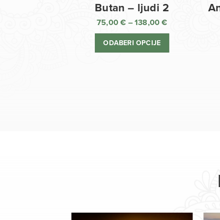
Butan – ljudi 2
An
75,00
€
–
138,00
€
Raspon
cijena:
ODABERI OPCIJE
od
75,00 €
do
138,00 €