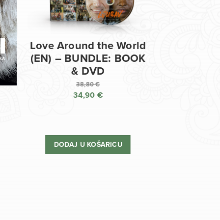
Love Around the World
(EN) – BUNDLE: BOOK
& DVD
38,80
€
34,90
€
Izvorna
cijena
Trenutna
bila
cijena
je:
je:
DODAJ U KOŠARICU
38,80 €.
34,90 €.