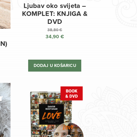
Ljubav oko svijeta –
KOMPLET: KNJIGA &
DVD
38,80
€
34,90
€
Izvorna
EN)
cijena
Trenutna
bila
cijena
je:
je:
DODAJ U KOŠARICU
38,80 €.
34,90 €.