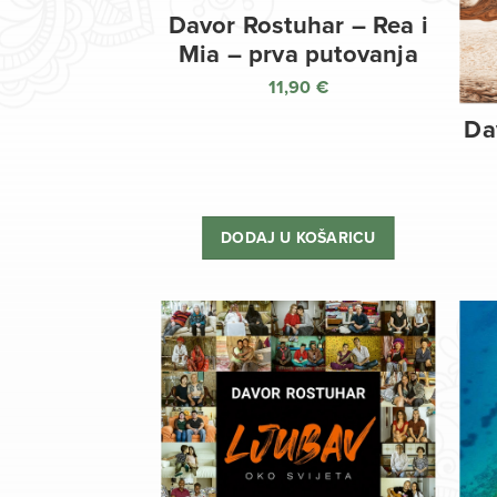
Davor Rostuhar – Rea i
Mia – prva putovanja
11,90
€
Da
DODAJ U KOŠARICU