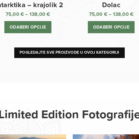
Dolac
tarktika – krajolik 2
75,00
€
–
138,00
€
75,00
€
–
138,00
€
R
Raspon
ci
cijena:
ODABERI OPCIJE
ODABERI OPCIJE
o
od
75
75,00 €
d
do
13
138,00 €
POGLEDAJTE SVE PROIZVODE U OVOJ KATEGORIJI
Limited Edition Fotografij