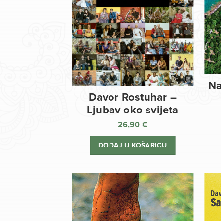
Na
Davor Rostuhar –
Ljubav oko svijeta
26,90
€
DODAJ U KOŠARICU