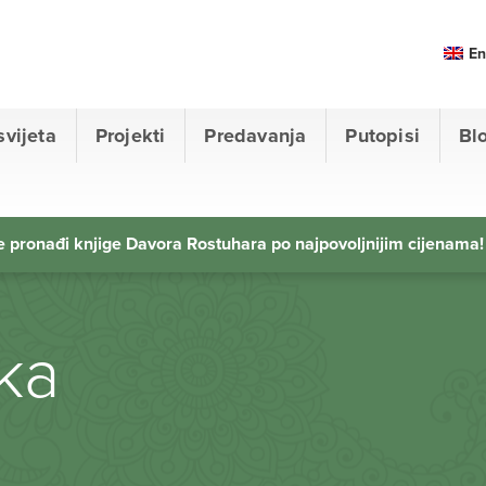
En
svijeta
Projekti
Predavanja
Putopisi
Bl
 pronađi knjige Davora Rostuhara po najpovoljnijim cijenama!
aka