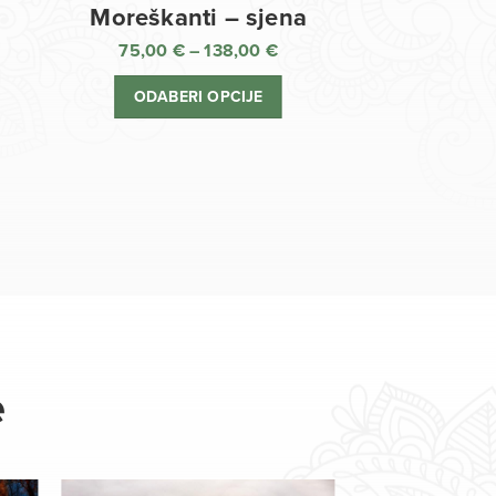
Moreškanti – sjena
75,00
€
–
138,00
€
aspon
Raspon
jena:
cijena:
ODABERI OPCIJE
d
od
,00 €
75,00 €
o
do
8,00 €
138,00 €
e