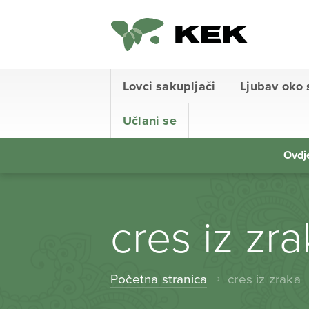
Lovci sakupljači
Ljubav oko 
Učlani se
Ovdje
cres iz zr
Početna stranica
cres iz zraka