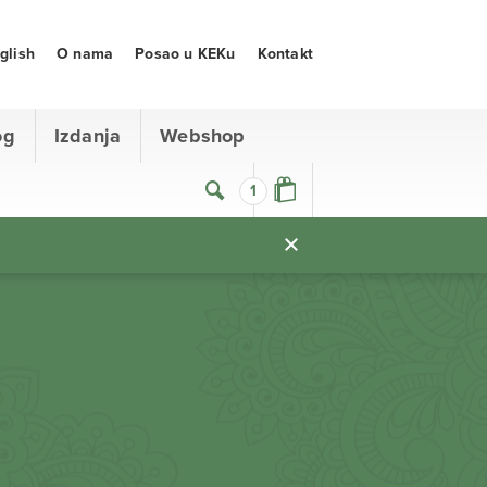
glish
O nama
Posao u KEKu
Kontakt
og
Izdanja
Webshop
1