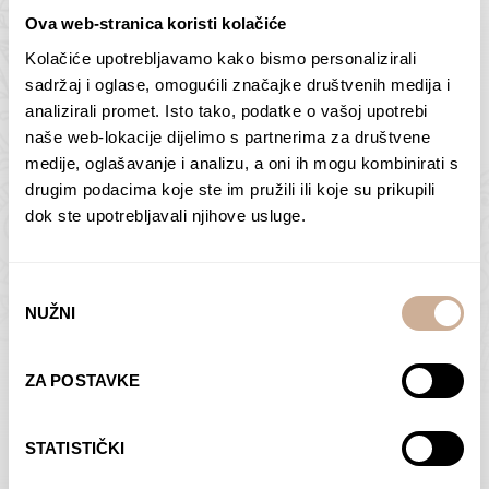
Ova web-stranica koristi kolačiće
Kolačiće upotrebljavamo kako bismo personalizirali
Butan – ljudi 2
Antarktika – krajolik
sadržaj i oglase, omogućili značajke društvenih medija i
2
analizirali promet. Isto tako, podatke o vašoj upotrebi
75,00
€
–
138,00
€
Raspon
cijena:
75,00
€
–
138,00
€
Raspon
naše web-lokacije dijelimo s partnerima za društvene
od
cijena:
medije, oglašavanje i analizu, a oni ih mogu kombinirati s
ODABERI OPCIJE
ODABERI OPCIJE
75,00 €
od
drugim podacima koje ste im pružili ili koje su prikupili
do
75,00 €
dok ste upotrebljavali njihove usluge.
138,00 €
do
138,00 €
Odabir
NUŽNI
pristanka
Dolac
Moreškanti – sjena
ZA POSTAVKE
75,00
€
–
138,00
€
Raspon
75,00
€
–
138,00
€
Raspon
cijena:
cijena:
ODABERI OPCIJE
ODABERI OPCIJE
STATISTIČKI
od
od
75,00 €
75,00 €