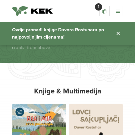
1
croatia from above
Ovdje pronađi knjige Davora Rostuhara po
najpovoljnijim cijenama!
Početna stranica
croatia from above
Knjige & Multimedija