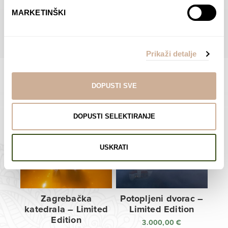
do
do
POGLEDAJTE SVE PROIZVODE U OVOJ KATEGORIJI
MARKETINŠKI
138,00 €
138,00 €
Prikaži detalje
DOPUSTI SVE
Limited Edition Fotografije
DOPUSTI SELEKTIRANJE
USKRATI
Zagrebačka
Potopljeni dvorac –
katedrala – Limited
Limited Edition
Edition
3.000,00
€