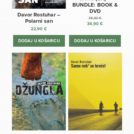
BUNDLE: BOOK &
DVD
Davor Rostuhar –
38,80
€
Polarni san
34,90
€
Izvorna
22,90
€
cijena
Trenutna
bila
cijena
DODAJ U KOŠARICU
DODAJ U KOŠARICU
je:
je:
38,80 €.
34,90 €.