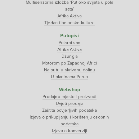
Multisenzorna izložba ‘Put oko svijeta u pola
sata’
Afrika Aktiva
Tjedan tibetanske kulture
Putopisi
Polarni san
Afrika Aktiva
Džungla
Motorom po Zapadnoj Africi
Na putu u skrivenu dolinu
U planinama Perua
Webshop
Prodajno mjesto i proizvodi
Uvjeti prodaje
Zaštita povjerljivih podataka
Izjava o prikupljanju i korištenju osobnih
podataka
Izjava o konverziji