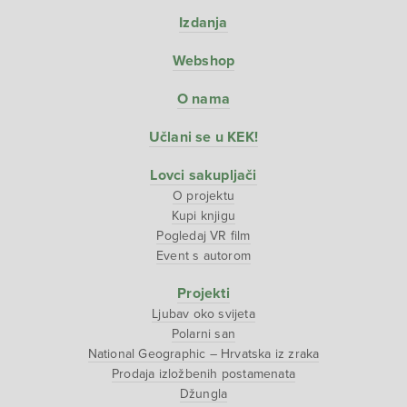
Izdanja
Webshop
O nama
Učlani se u KEK!
Lovci sakupljači
O projektu
Kupi knjigu
Pogledaj VR film
Event s autorom
Projekti
Ljubav oko svijeta
Polarni san
National Geographic – Hrvatska iz zraka
Prodaja izložbenih postamenata
Džungla