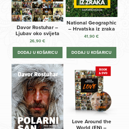
National Geographic
Davor Rostuhar –
– Hrvatska iz zraka
Ljubav oko svijeta
41,90
€
26,90
€
DODAJ U KOŠARICU
DODAJ U KOŠARICU
Love Around the
World (EN) –