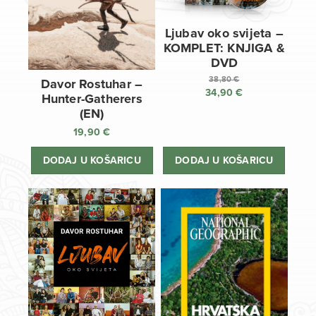
Ljubav oko svijeta –
KOMPLET: KNJIGA &
DVD
38,80
€
Davor Rostuhar –
34,90
€
Izvorna
Hunter-Gatherers
cijena
Trenutna
(EN)
bila
cijena
19,90
€
je:
je:
38,80 €.
34,90 €.
DODAJ U KOŠARICU
DODAJ U KOŠARICU