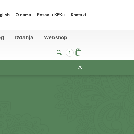
glish
O nama
Posao u KEKu
Kontakt
og
Izdanja
Webshop
1