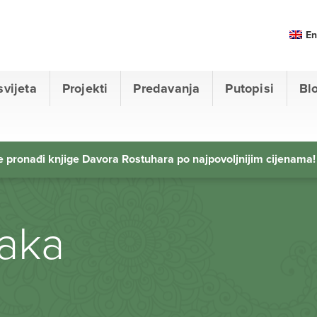
En
svijeta
Projekti
Predavanja
Putopisi
Bl
 pronađi knjige Davora Rostuhara po najpovoljnijim cijenama!
raka