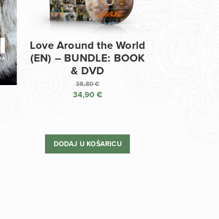
Love Around the World
(EN) – BUNDLE: BOOK
& DVD
38,80
€
34,90
€
Izvorna
cijena
Trenutna
bila
cijena
je:
je:
DODAJ U KOŠARICU
38,80 €.
34,90 €.