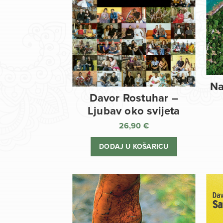
Na
Davor Rostuhar –
Ljubav oko svijeta
26,90
€
DODAJ U KOŠARICU