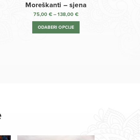
Moreškanti – sjena
75,00
€
–
138,00
€
aspon
Raspon
jena:
cijena:
ODABERI OPCIJE
d
od
,00 €
75,00 €
o
do
8,00 €
138,00 €
e