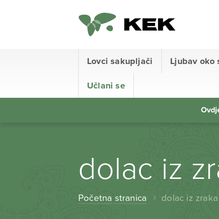
Lovci sakupljači
Ljubav oko 
Učlani se
Ovdje
dolac iz z
Početna stranica
dolac iz zraka