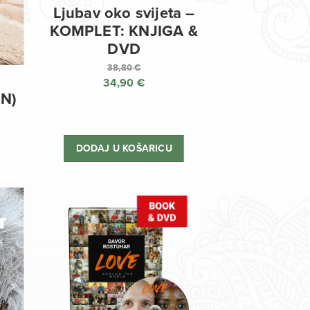
Ljubav oko svijeta –
KOMPLET: KNJIGA &
DVD
38,80
€
34,90
€
Izvorna
EN)
cijena
Trenutna
bila
cijena
je:
je:
DODAJ U KOŠARICU
38,80 €.
34,90 €.