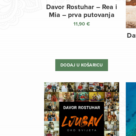
Davor Rostuhar – Rea i
Mia – prva putovanja
11,90
€
Da
DODAJ U KOŠARICU