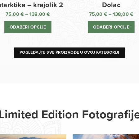
Dolac
tarktika – krajolik 2
75,00
€
–
138,00
€
75,00
€
–
138,00
€
R
Raspon
ci
cijena:
ODABERI OPCIJE
ODABERI OPCIJE
o
od
75
75,00 €
d
do
13
138,00 €
POGLEDAJTE SVE PROIZVODE U OVOJ KATEGORIJI
Limited Edition Fotografij