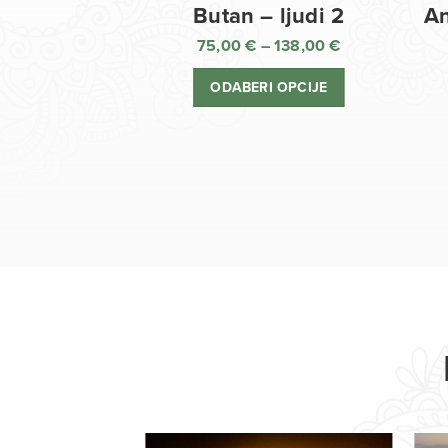
Butan – ljudi 2
An
75,00
€
–
138,00
€
Raspon
cijena:
ODABERI OPCIJE
od
75,00 €
do
138,00 €