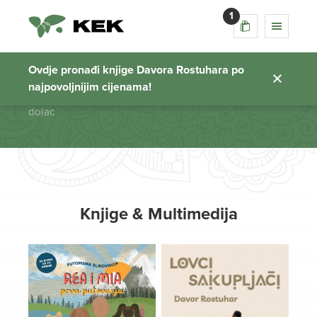
1
dolac
Ovdje pronađi knjige Davora Rostuhara po
najpovoljnijim cijenama!
Početna stranica
dolac
Knjige & Multimedija