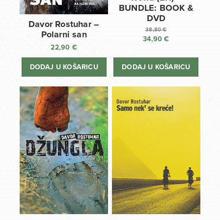
BUNDLE: BOOK &
DVD
Davor Rostuhar –
38,80
€
Polarni san
34,90
€
Izvorna
22,90
€
cijena
Trenutna
bila
cijena
DODAJ U KOŠARICU
DODAJ U KOŠARICU
je:
je:
38,80 €.
34,90 €.