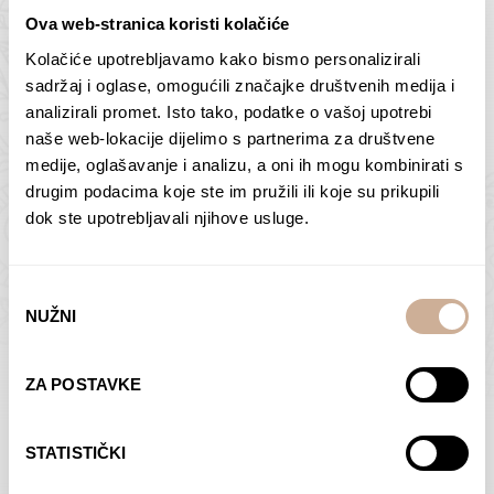
Ova web-stranica koristi kolačiće
Kolačiće upotrebljavamo kako bismo personalizirali
Butan – ljudi 2
Antarktika – krajolik
sadržaj i oglase, omogućili značajke društvenih medija i
2
analizirali promet. Isto tako, podatke o vašoj upotrebi
75,00
€
–
138,00
€
Raspon
cijena:
75,00
€
–
138,00
€
Raspon
naše web-lokacije dijelimo s partnerima za društvene
od
cijena:
medije, oglašavanje i analizu, a oni ih mogu kombinirati s
ODABERI OPCIJE
ODABERI OPCIJE
75,00 €
od
drugim podacima koje ste im pružili ili koje su prikupili
do
75,00 €
dok ste upotrebljavali njihove usluge.
138,00 €
do
138,00 €
Odabir
NUŽNI
pristanka
Dolac
Moreškanti – sjena
ZA POSTAVKE
75,00
€
–
138,00
€
Raspon
75,00
€
–
138,00
€
Raspon
cijena:
cijena:
ODABERI OPCIJE
ODABERI OPCIJE
STATISTIČKI
od
od
75,00 €
75,00 €