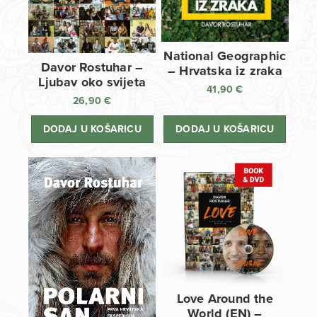
National Geographic
Davor Rostuhar –
– Hrvatska iz zraka
Ljubav oko svijeta
41,90
€
26,90
€
DODAJ U KOŠARICU
DODAJ U KOŠARICU
Love Around the
World (EN) –