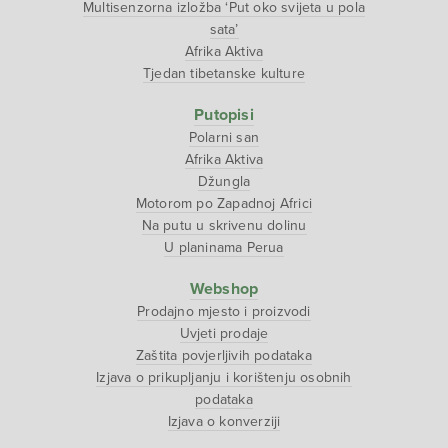
Multisenzorna izložba ‘Put oko svijeta u pola
sata’
Afrika Aktiva
Tjedan tibetanske kulture
Putopisi
Polarni san
Afrika Aktiva
Džungla
Motorom po Zapadnoj Africi
Na putu u skrivenu dolinu
U planinama Perua
Webshop
Prodajno mjesto i proizvodi
Uvjeti prodaje
Zaštita povjerljivih podataka
Izjava o prikupljanju i korištenju osobnih
podataka
Izjava o konverziji