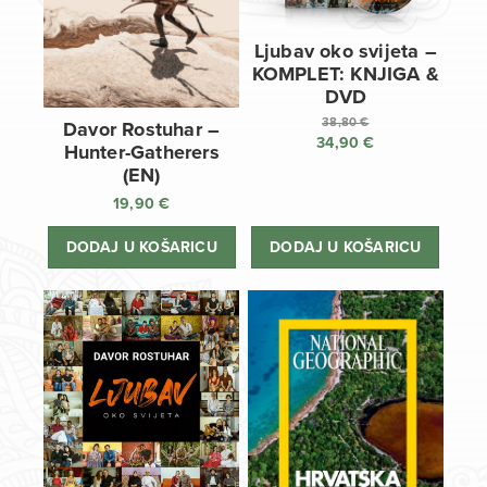
Ljubav oko svijeta –
KOMPLET: KNJIGA &
DVD
38,80
€
Davor Rostuhar –
34,90
€
Izvorna
Hunter-Gatherers
cijena
Trenutna
(EN)
bila
cijena
19,90
€
je:
je:
38,80 €.
34,90 €.
DODAJ U KOŠARICU
DODAJ U KOŠARICU