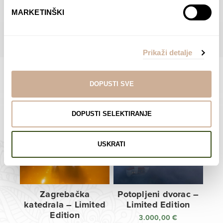
do
do
POGLEDAJTE SVE PROIZVODE U OVOJ KATEGORIJI
MARKETINŠKI
138,00 €
138,00 €
Prikaži detalje
DOPUSTI SVE
Limited Edition Fotografije
DOPUSTI SELEKTIRANJE
USKRATI
Zagrebačka
Potopljeni dvorac –
katedrala – Limited
Limited Edition
Edition
3.000,00
€