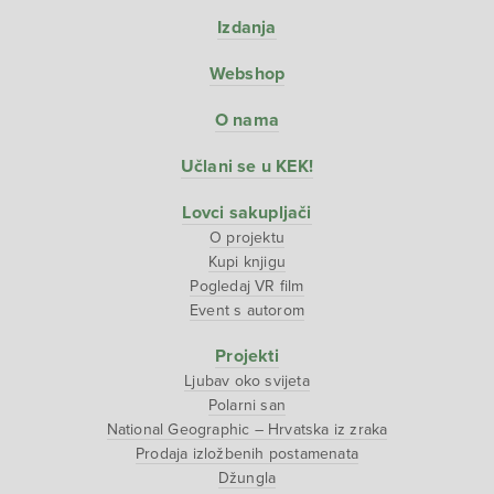
Izdanja
Webshop
O nama
Učlani se u KEK!
Lovci sakupljači
O projektu
Kupi knjigu
Pogledaj VR film
Event s autorom
Projekti
Ljubav oko svijeta
Polarni san
National Geographic – Hrvatska iz zraka
Prodaja izložbenih postamenata
Džungla