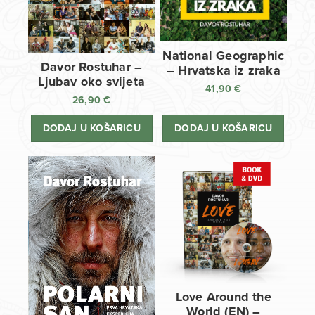
National Geographic
Davor Rostuhar –
– Hrvatska iz zraka
Ljubav oko svijeta
41,90
€
26,90
€
DODAJ U KOŠARICU
DODAJ U KOŠARICU
Love Around the
World (EN) –