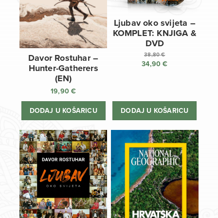
Ljubav oko svijeta –
KOMPLET: KNJIGA &
DVD
38,80
€
Davor Rostuhar –
34,90
€
Izvorna
Hunter-Gatherers
cijena
Trenutna
(EN)
bila
cijena
19,90
€
je:
je:
38,80 €.
34,90 €.
DODAJ U KOŠARICU
DODAJ U KOŠARICU