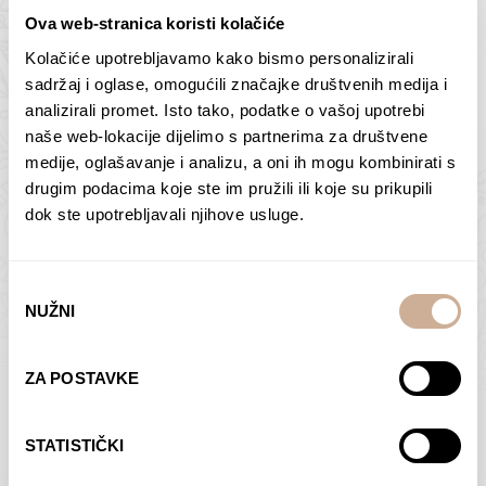
Ova web-stranica koristi kolačiće
Kolačiće upotrebljavamo kako bismo personalizirali
Butan – ljudi 2
Antarktika – krajolik
sadržaj i oglase, omogućili značajke društvenih medija i
2
analizirali promet. Isto tako, podatke o vašoj upotrebi
75,00
€
–
138,00
€
Raspon
cijena:
75,00
€
–
138,00
€
Raspon
naše web-lokacije dijelimo s partnerima za društvene
od
cijena:
medije, oglašavanje i analizu, a oni ih mogu kombinirati s
ODABERI OPCIJE
ODABERI OPCIJE
75,00 €
od
drugim podacima koje ste im pružili ili koje su prikupili
do
75,00 €
dok ste upotrebljavali njihove usluge.
138,00 €
do
138,00 €
Odabir
NUŽNI
pristanka
Dolac
Moreškanti – sjena
ZA POSTAVKE
75,00
€
–
138,00
€
Raspon
75,00
€
–
138,00
€
Raspon
cijena:
cijena:
ODABERI OPCIJE
ODABERI OPCIJE
STATISTIČKI
od
od
75,00 €
75,00 €