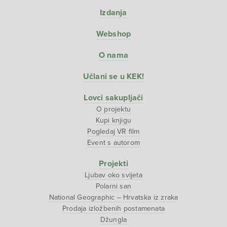
Izdanja
Webshop
O nama
Učlani se u KEK!
Lovci sakupljači
O projektu
Kupi knjigu
Pogledaj VR film
Event s autorom
Projekti
Ljubav oko svijeta
Polarni san
National Geographic – Hrvatska iz zraka
Prodaja izložbenih postamenata
Džungla