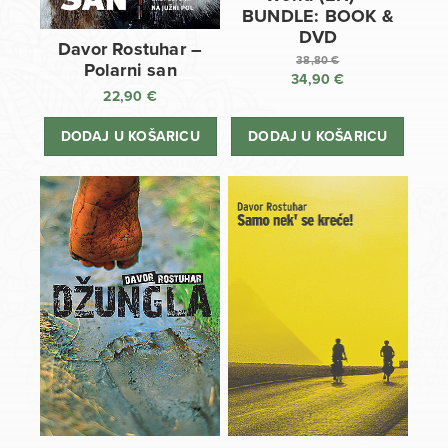
BUNDLE: BOOK &
DVD
Davor Rostuhar –
38,80
€
Polarni san
34,90
€
Izvorna
22,90
€
cijena
Trenutna
bila
cijena
DODAJ U KOŠARICU
DODAJ U KOŠARICU
je:
je:
38,80 €.
34,90 €.