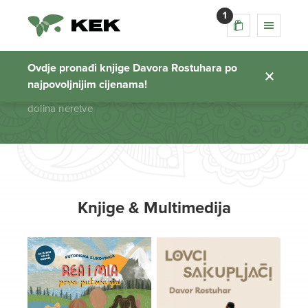
1
dolina neretve
Ovdje pronađi knjige Davora Rostuhara po
najpovoljnijim cijenama!
Početna stranica
dolina neretve
Knjige & Multimedija