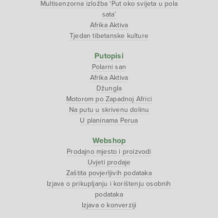
Multisenzorna izložba ‘Put oko svijeta u pola
sata’
Afrika Aktiva
Tjedan tibetanske kulture
Putopisi
Polarni san
Afrika Aktiva
Džungla
Motorom po Zapadnoj Africi
Na putu u skrivenu dolinu
U planinama Perua
Webshop
Prodajno mjesto i proizvodi
Uvjeti prodaje
Zaštita povjerljivih podataka
Izjava o prikupljanju i korištenju osobnih
podataka
Izjava o konverziji