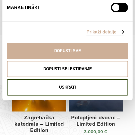
do
do
POGLEDAJTE SVE PROIZVODE U OVOJ KATEGORIJI
MARKETINŠKI
138,00 €
138,00 €
Prikaži detalje
DOPUSTI SVE
Limited Edition Fotografije
DOPUSTI SELEKTIRANJE
USKRATI
Zagrebačka
Potopljeni dvorac –
katedrala – Limited
Limited Edition
Edition
3.000,00
€