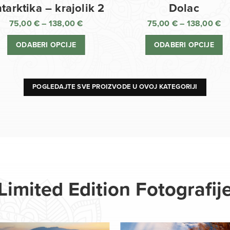
Dolac
tarktika – krajolik 2
75,00
€
–
138,00
€
75,00
€
–
138,00
€
R
Raspon
ci
cijena:
ODABERI OPCIJE
ODABERI OPCIJE
o
od
75
75,00 €
d
do
13
138,00 €
POGLEDAJTE SVE PROIZVODE U OVOJ KATEGORIJI
Limited Edition Fotografij