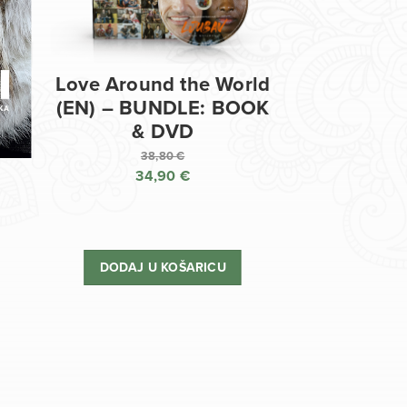
Love Around the World
(EN) – BUNDLE: BOOK
& DVD
38,80
€
34,90
€
Izvorna
cijena
Trenutna
bila
cijena
je:
je:
DODAJ U KOŠARICU
38,80 €.
34,90 €.