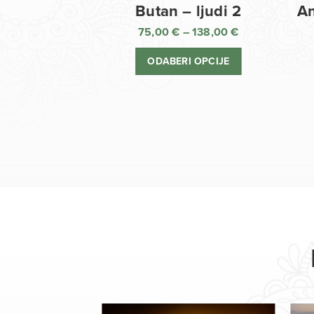
Butan – ljudi 2
An
75,00
€
–
138,00
€
Raspon
cijena:
ODABERI OPCIJE
od
75,00 €
do
138,00 €