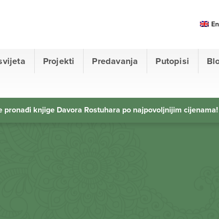
En
svijeta
Projekti
Predavanja
Putopisi
Bl
 pronađi knjige Davora Rostuhara po najpovoljnijim cijenama!