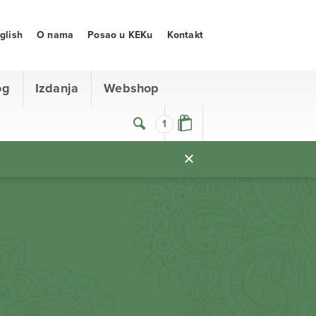
glish
O nama
Posao u KEKu
Kontakt
og
Izdanja
Webshop
1