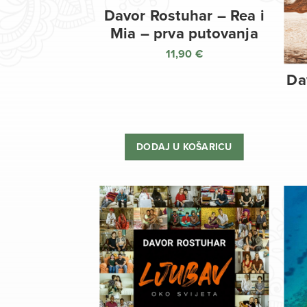
Davor Rostuhar – Rea i
Mia – prva putovanja
11,90
€
Da
DODAJ U KOŠARICU