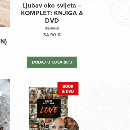
Ljubav oko svijeta –
KOMPLET: KNJIGA &
DVD
38,80
€
34,90
€
Izvorna
EN)
cijena
Trenutna
bila
cijena
je:
je:
DODAJ U KOŠARICU
38,80 €.
34,90 €.