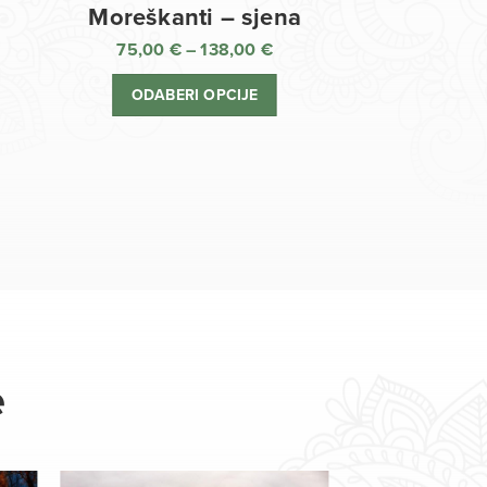
Moreškanti – sjena
75,00
€
–
138,00
€
aspon
Raspon
jena:
cijena:
ODABERI OPCIJE
d
od
,00 €
75,00 €
o
do
8,00 €
138,00 €
e