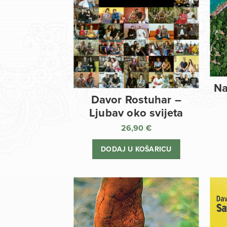
Na
Davor Rostuhar –
Ljubav oko svijeta
26,90
€
DODAJ U KOŠARICU