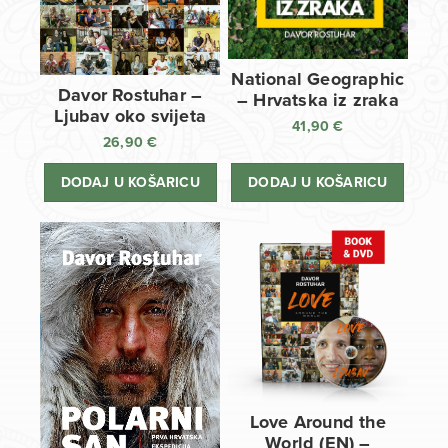
National Geographic
Davor Rostuhar –
– Hrvatska iz zraka
Ljubav oko svijeta
41,90
€
26,90
€
DODAJ U KOŠARICU
DODAJ U KOŠARICU
Love Around the
World (EN) –