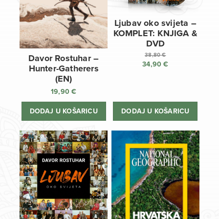
Ljubav oko svijeta –
KOMPLET: KNJIGA &
DVD
38,80
€
Davor Rostuhar –
34,90
€
Izvorna
Hunter-Gatherers
cijena
Trenutna
(EN)
bila
cijena
19,90
€
je:
je:
38,80 €.
34,90 €.
DODAJ U KOŠARICU
DODAJ U KOŠARICU