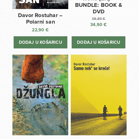
BUNDLE: BOOK &
DVD
Davor Rostuhar –
38,80
€
Polarni san
34,90
€
Izvorna
22,90
€
cijena
Trenutna
bila
cijena
DODAJ U KOŠARICU
DODAJ U KOŠARICU
je:
je:
38,80 €.
34,90 €.