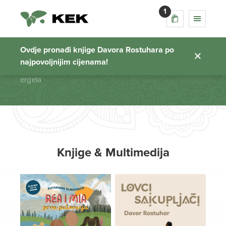
1
ergela
Ovdje pronađi knjige Davora Rostuhara po
najpovoljnijim cijenama!
Početna stranica
ergela
Knjige & Multimedija