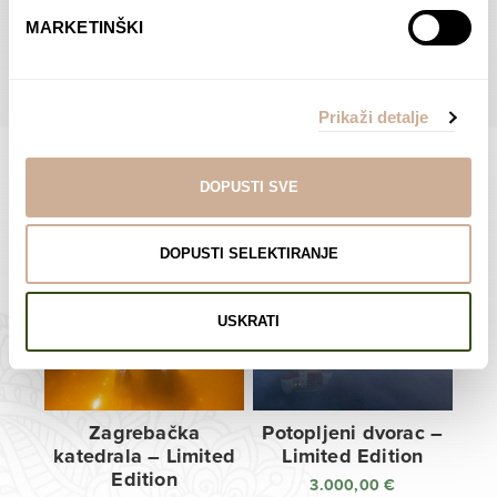
do
do
POGLEDAJTE SVE PROIZVODE U OVOJ KATEGORIJI
MARKETINŠKI
138,00 €
138,00 €
Prikaži detalje
DOPUSTI SVE
Limited Edition Fotografije
DOPUSTI SELEKTIRANJE
USKRATI
Zagrebačka
Potopljeni dvorac –
katedrala – Limited
Limited Edition
Edition
3.000,00
€