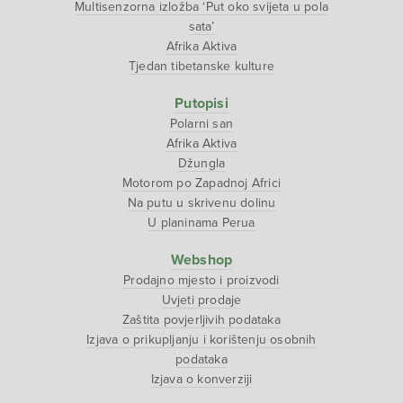
Multisenzorna izložba ‘Put oko svijeta u pola
sata’
Afrika Aktiva
Tjedan tibetanske kulture
Putopisi
Polarni san
Afrika Aktiva
Džungla
Motorom po Zapadnoj Africi
Na putu u skrivenu dolinu
U planinama Perua
Webshop
Prodajno mjesto i proizvodi
Uvjeti prodaje
Zaštita povjerljivih podataka
Izjava o prikupljanju i korištenju osobnih
podataka
Izjava o konverziji