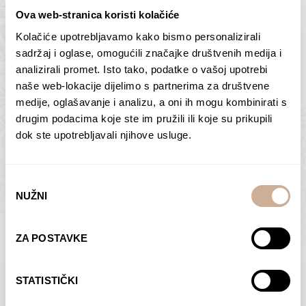
Ova web-stranica koristi kolačiće
Kolačiće upotrebljavamo kako bismo personalizirali
Butan – ljudi 2
Antarktika – krajolik
sadržaj i oglase, omogućili značajke društvenih medija i
2
analizirali promet. Isto tako, podatke o vašoj upotrebi
75,00
€
–
138,00
€
Raspon
cijena:
75,00
€
–
138,00
€
Raspon
naše web-lokacije dijelimo s partnerima za društvene
od
cijena:
medije, oglašavanje i analizu, a oni ih mogu kombinirati s
ODABERI OPCIJE
ODABERI OPCIJE
75,00 €
od
drugim podacima koje ste im pružili ili koje su prikupili
do
75,00 €
dok ste upotrebljavali njihove usluge.
138,00 €
do
138,00 €
Odabir
NUŽNI
pristanka
Dolac
Moreškanti – sjena
ZA POSTAVKE
75,00
€
–
138,00
€
Raspon
75,00
€
–
138,00
€
Raspon
cijena:
cijena:
ODABERI OPCIJE
ODABERI OPCIJE
STATISTIČKI
od
od
75,00 €
75,00 €