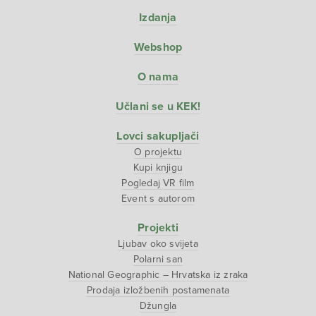
Izdanja
Webshop
O nama
Učlani se u KEK!
Lovci sakupljači
O projektu
Kupi knjigu
Pogledaj VR film
Event s autorom
Projekti
Ljubav oko svijeta
Polarni san
National Geographic – Hrvatska iz zraka
Prodaja izložbenih postamenata
Džungla