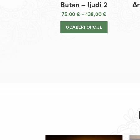
Butan – ljudi 2
An
75,00
€
–
138,00
€
Raspon
cijena:
ODABERI OPCIJE
od
75,00 €
do
138,00 €