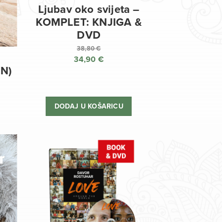
Ljubav oko svijeta –
KOMPLET: KNJIGA &
DVD
38,80
€
34,90
€
Izvorna
EN)
cijena
Trenutna
bila
cijena
je:
je:
DODAJ U KOŠARICU
38,80 €.
34,90 €.