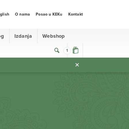
glish
O nama
Posao u KEKu
Kontakt
og
Izdanja
Webshop
1