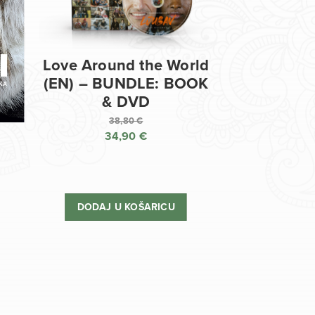
Love Around the World
(EN) – BUNDLE: BOOK
& DVD
38,80
€
34,90
€
Izvorna
cijena
Trenutna
bila
cijena
je:
je:
DODAJ U KOŠARICU
38,80 €.
34,90 €.