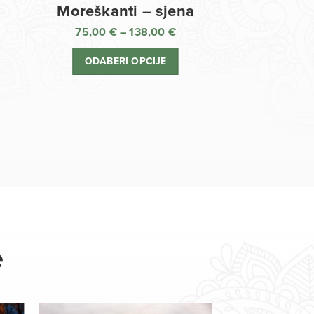
Moreškanti – sjena
75,00
€
–
138,00
€
aspon
Raspon
jena:
cijena:
ODABERI OPCIJE
d
od
,00 €
75,00 €
o
do
8,00 €
138,00 €
e