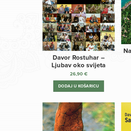
Na
Davor Rostuhar –
Ljubav oko svijeta
26,90
€
DODAJ U KOŠARICU