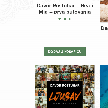
Davor Rostuhar – Rea i
Mia – prva putovanja
11,90
€
Da
DODAJ U KOŠARICU