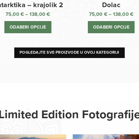
Dolac
tarktika – krajolik 2
75,00
€
–
138,00
€
75,00
€
–
138,00
€
R
Raspon
ci
cijena:
ODABERI OPCIJE
ODABERI OPCIJE
o
od
75
75,00 €
d
do
13
138,00 €
POGLEDAJTE SVE PROIZVODE U OVOJ KATEGORIJI
Limited Edition Fotografij