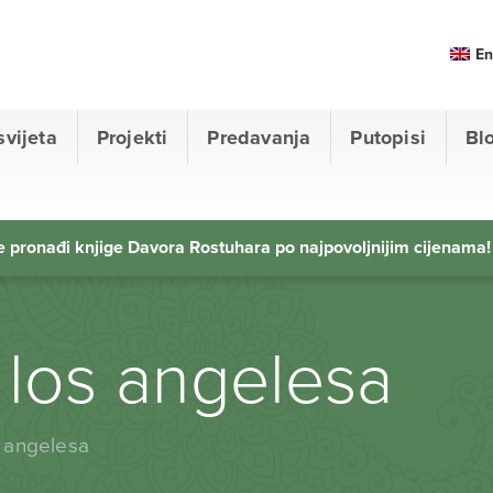
En
svijeta
Projekti
Predavanja
Putopisi
Bl
 pronađi knjige Davora Rostuhara po najpovoljnijim cijenama!
e los angelesa
s angelesa