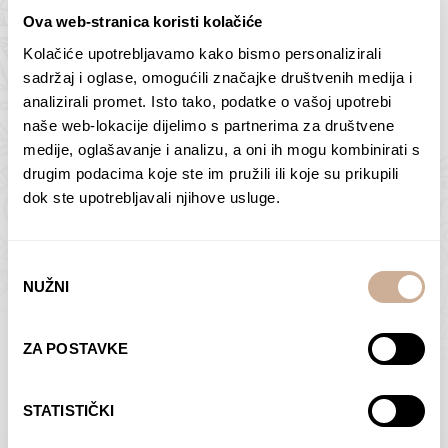
Ova web-stranica koristi kolačiće
Kolačiće upotrebljavamo kako bismo personalizirali
Butan – ljudi 2
Antarktika – krajolik
sadržaj i oglase, omogućili značajke društvenih medija i
2
analizirali promet. Isto tako, podatke o vašoj upotrebi
75,00
€
–
138,00
€
Raspon
cijena:
75,00
€
–
138,00
€
Raspon
naše web-lokacije dijelimo s partnerima za društvene
od
cijena:
medije, oglašavanje i analizu, a oni ih mogu kombinirati s
ODABERI OPCIJE
ODABERI OPCIJE
75,00 €
od
drugim podacima koje ste im pružili ili koje su prikupili
do
75,00 €
dok ste upotrebljavali njihove usluge.
138,00 €
do
138,00 €
Odabir
NUŽNI
pristanka
Dolac
Moreškanti – sjena
ZA POSTAVKE
75,00
€
–
138,00
€
Raspon
75,00
€
–
138,00
€
Raspon
cijena:
cijena:
ODABERI OPCIJE
ODABERI OPCIJE
STATISTIČKI
od
od
75,00 €
75,00 €