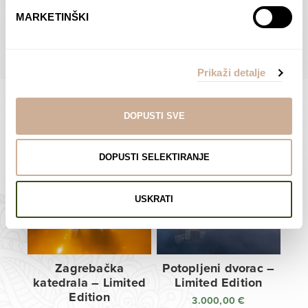
do
do
POGLEDAJTE SVE PROIZVODE U OVOJ KATEGORIJI
MARKETINŠKI
138,00 €
138,00 €
Prikaži detalje
DOPUSTI SVE
Limited Edition Fotografije
DOPUSTI SELEKTIRANJE
USKRATI
Zagrebačka
Potopljeni dvorac –
katedrala – Limited
Limited Edition
Edition
3.000,00
€