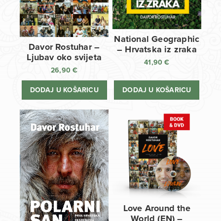
National Geographic
Davor Rostuhar –
– Hrvatska iz zraka
Ljubav oko svijeta
41,90
€
26,90
€
DODAJ U KOŠARICU
DODAJ U KOŠARICU
Love Around the
World (EN) –