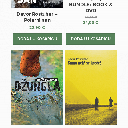
BUNDLE: BOOK &
DVD
Davor Rostuhar –
38,80
€
Polarni san
34,90
€
Izvorna
22,90
€
cijena
Trenutna
bila
cijena
DODAJ U KOŠARICU
DODAJ U KOŠARICU
je:
je:
38,80 €.
34,90 €.