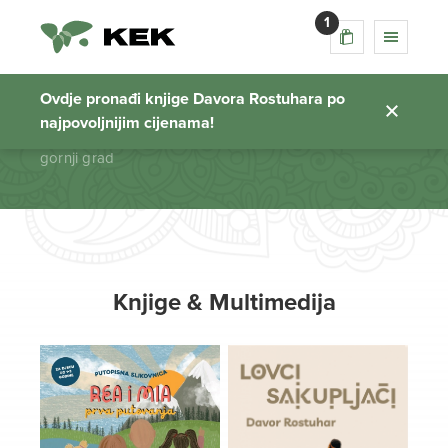
1
gornji grad
Ovdje pronađi knjige Davora Rostuhara po
najpovoljnijim cijenama!
Početna stranica
gornji grad
Knjige & Multimedija