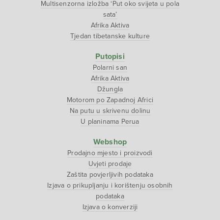
Multisenzorna izložba ‘Put oko svijeta u pola
sata’
Afrika Aktiva
Tjedan tibetanske kulture
Putopisi
Polarni san
Afrika Aktiva
Džungla
Motorom po Zapadnoj Africi
Na putu u skrivenu dolinu
U planinama Perua
Webshop
Prodajno mjesto i proizvodi
Uvjeti prodaje
Zaštita povjerljivih podataka
Izjava o prikupljanju i korištenju osobnih
podataka
Izjava o konverziji