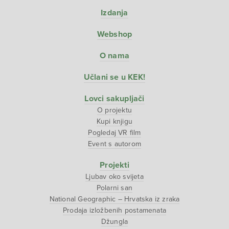
Izdanja
Webshop
O nama
Učlani se u KEK!
Lovci sakupljači
O projektu
Kupi knjigu
Pogledaj VR film
Event s autorom
Projekti
Ljubav oko svijeta
Polarni san
National Geographic – Hrvatska iz zraka
Prodaja izložbenih postamenata
Džungla