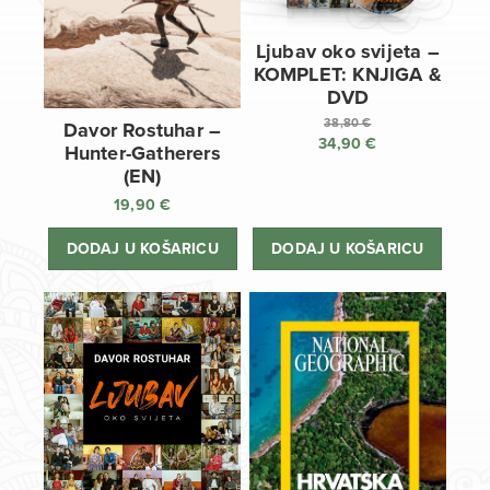
Ljubav oko svijeta –
KOMPLET: KNJIGA &
DVD
38,80
€
Davor Rostuhar –
34,90
€
Izvorna
Hunter-Gatherers
cijena
Trenutna
(EN)
bila
cijena
19,90
€
je:
je:
38,80 €.
34,90 €.
DODAJ U KOŠARICU
DODAJ U KOŠARICU