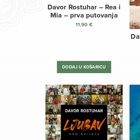
Davor Rostuhar – Rea i
Mia – prva putovanja
11,90
€
Da
DODAJ U KOŠARICU