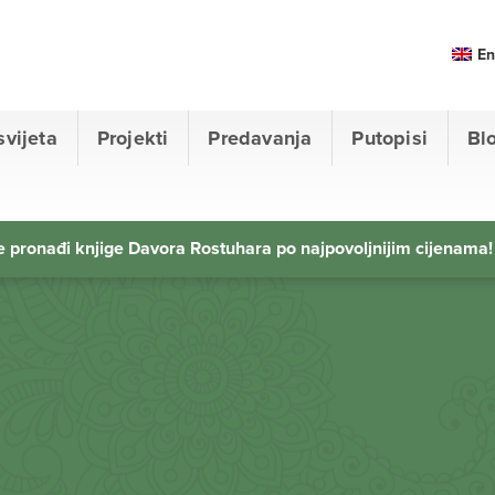
En
svijeta
Projekti
Predavanja
Putopisi
Bl
 pronađi knjige Davora Rostuhara po najpovoljnijim cijenama!