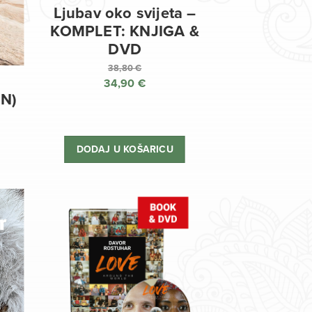
Ljubav oko svijeta –
KOMPLET: KNJIGA &
DVD
38,80
€
34,90
€
Izvorna
EN)
cijena
Trenutna
bila
cijena
je:
je:
DODAJ U KOŠARICU
38,80 €.
34,90 €.