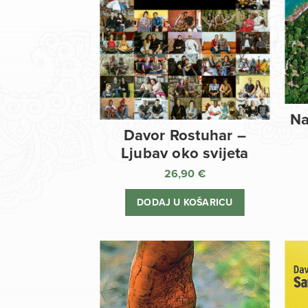
Na
Davor Rostuhar –
Ljubav oko svijeta
26,90
€
DODAJ U KOŠARICU