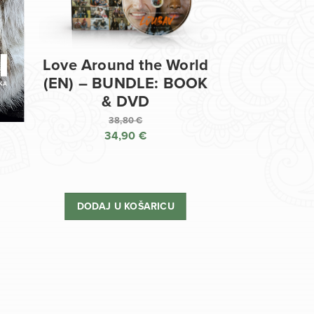
Love Around the World
(EN) – BUNDLE: BOOK
& DVD
38,80
€
34,90
€
Izvorna
cijena
Trenutna
bila
cijena
je:
je:
DODAJ U KOŠARICU
38,80 €.
34,90 €.