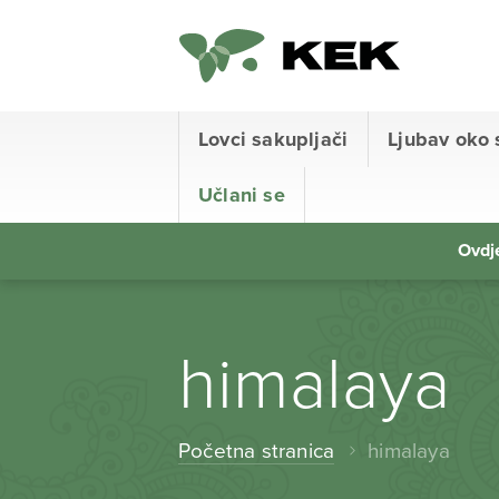
Lovci sakupljači
Ljubav oko 
Učlani se
Ovdje
himalaya
Početna stranica
himalaya