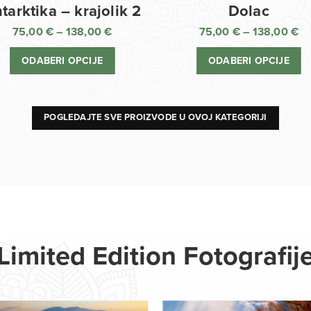
Dolac
tarktika – krajolik 2
75,00
€
–
138,00
€
75,00
€
–
138,00
€
R
Raspon
ci
cijena:
ODABERI OPCIJE
ODABERI OPCIJE
o
od
75
75,00 €
d
do
13
138,00 €
POGLEDAJTE SVE PROIZVODE U OVOJ KATEGORIJI
Limited Edition Fotografij