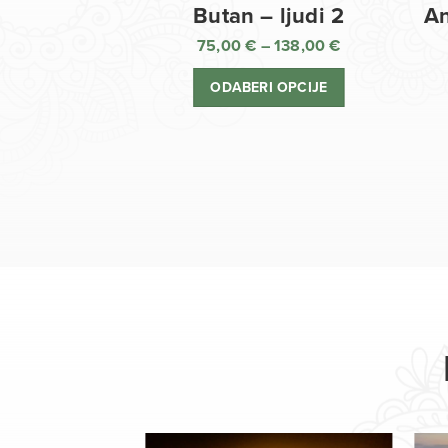
Butan – ljudi 2
An
75,00
€
–
138,00
€
Raspon
cijena:
ODABERI OPCIJE
od
75,00 €
do
138,00 €