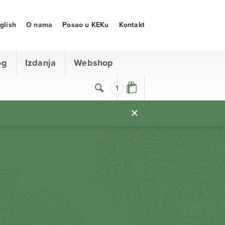
glish
O nama
Posao u KEKu
Kontakt
og
Izdanja
Webshop
1