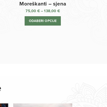
Moreškanti – sjena
75,00
€
–
138,00
€
aspon
Raspon
jena:
cijena:
ODABERI OPCIJE
d
od
,00 €
75,00 €
o
do
8,00 €
138,00 €
e