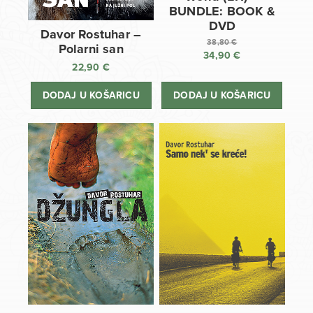
BUNDLE: BOOK &
DVD
Davor Rostuhar –
38,80
€
Polarni san
34,90
€
Izvorna
22,90
€
cijena
Trenutna
bila
cijena
DODAJ U KOŠARICU
DODAJ U KOŠARICU
je:
je:
38,80 €.
34,90 €.