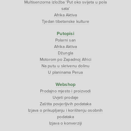
Multisenzorna izložba ‘Put oko svijeta u pola
sata’
Afrika Aktiva
Tjedan tibetanske kulture
Putopisi
Polarni san
Afrika Aktiva
Džungla
Motorom po Zapadnoj Africi
Na putu u skrivenu dolinu
U planinama Perua
Webshop
Prodajno mjesto i proizvodi
Uvjeti prodaje
Zaštita povjerljivih podataka
Izjava o prikupljanju i korištenju osobnih
podataka
Izjava o konverziji