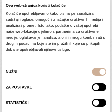
Ova web-stranica koristi kolačiće
Kolačiće upotrebljavamo kako bismo personalizirali
Butan – ljudi 2
Antarktika – krajolik
sadržaj i oglase, omogućili značajke društvenih medija i
2
analizirali promet. Isto tako, podatke o vašoj upotrebi
75,00
€
–
138,00
€
Raspon
cijena:
75,00
€
–
138,00
€
Raspon
naše web-lokacije dijelimo s partnerima za društvene
od
cijena:
medije, oglašavanje i analizu, a oni ih mogu kombinirati s
ODABERI OPCIJE
ODABERI OPCIJE
75,00 €
od
drugim podacima koje ste im pružili ili koje su prikupili
do
75,00 €
dok ste upotrebljavali njihove usluge.
138,00 €
do
138,00 €
Odabir
NUŽNI
pristanka
Dolac
Moreškanti – sjena
ZA POSTAVKE
75,00
€
–
138,00
€
Raspon
75,00
€
–
138,00
€
Raspon
cijena:
cijena:
ODABERI OPCIJE
ODABERI OPCIJE
STATISTIČKI
od
od
75,00 €
75,00 €