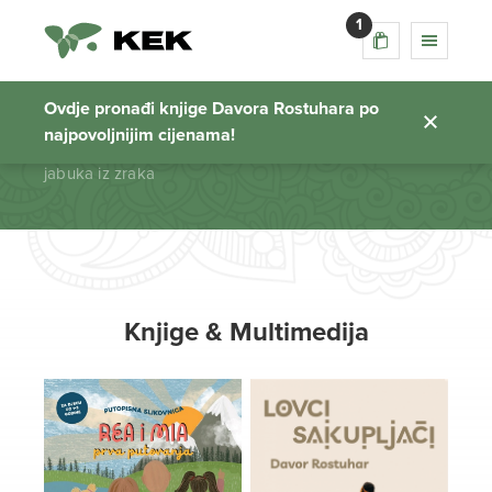
1
jabuka iz zraka
Ovdje pronađi knjige Davora Rostuhara po
najpovoljnijim cijenama!
Početna stranica
jabuka iz zraka
Knjige & Multimedija