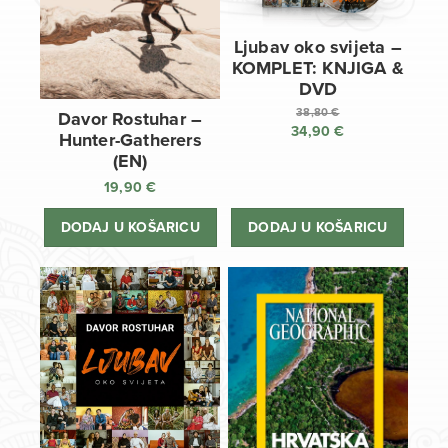
Ljubav oko svijeta –
KOMPLET: KNJIGA &
DVD
38,80
€
Davor Rostuhar –
34,90
€
Izvorna
Hunter-Gatherers
cijena
Trenutna
(EN)
bila
cijena
19,90
€
je:
je:
38,80 €.
34,90 €.
DODAJ U KOŠARICU
DODAJ U KOŠARICU