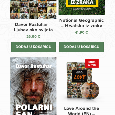
National Geographic
Davor Rostuhar –
– Hrvatska iz zraka
Ljubav oko svijeta
41,90
€
26,90
€
DODAJ U KOŠARICU
DODAJ U KOŠARICU
Love Around the
World (EN) –