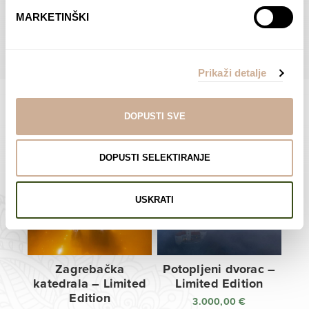
do
do
POGLEDAJTE SVE PROIZVODE U OVOJ KATEGORIJI
MARKETINŠKI
138,00 €
138,00 €
Prikaži detalje
DOPUSTI SVE
Limited Edition Fotografije
DOPUSTI SELEKTIRANJE
USKRATI
Zagrebačka
Potopljeni dvorac –
katedrala – Limited
Limited Edition
Edition
3.000,00
€