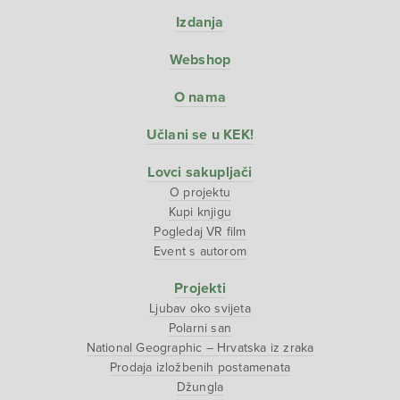
Izdanja
Webshop
O nama
Učlani se u KEK!
Lovci sakupljači
O projektu
Kupi knjigu
Pogledaj VR film
Event s autorom
Projekti
Ljubav oko svijeta
Polarni san
National Geographic – Hrvatska iz zraka
Prodaja izložbenih postamenata
Džungla