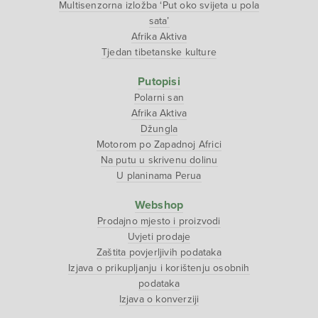
Multisenzorna izložba ‘Put oko svijeta u pola
sata’
Afrika Aktiva
Tjedan tibetanske kulture
Putopisi
Polarni san
Afrika Aktiva
Džungla
Motorom po Zapadnoj Africi
Na putu u skrivenu dolinu
U planinama Perua
Webshop
Prodajno mjesto i proizvodi
Uvjeti prodaje
Zaštita povjerljivih podataka
Izjava o prikupljanju i korištenju osobnih
podataka
Izjava o konverziji