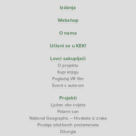
Izdanja
Webshop
O nama
Učlani se u KEK!
Lovci sakupljači
O projektu
Kupi knjigu
Pogledaj VR film
Event s autorom
Projekti
Ljubav oko svijeta
Polarni san
National Geographic – Hrvatska iz zraka
Prodaja izložbenih postamenata
Džungla