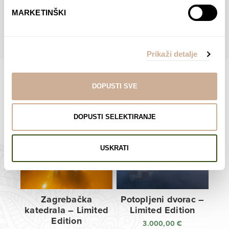
do
do
POGLEDAJTE SVE PROIZVODE U OVOJ KATEGORIJI
MARKETINŠKI
138,00 €
138,00 €
Prikaži detalje
DOPUSTI SVE
Limited Edition Fotografije
DOPUSTI SELEKTIRANJE
USKRATI
Zagrebačka
Potopljeni dvorac –
katedrala – Limited
Limited Edition
Edition
3.000,00
€