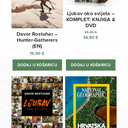
Ljubav oko svijeta –
KOMPLET: KNJIGA &
DVD
38,80
€
Davor Rostuhar –
34,90
€
Izvorna
Hunter-Gatherers
cijena
Trenutna
(EN)
bila
cijena
19,90
€
je:
je:
38,80 €.
34,90 €.
DODAJ U KOŠARICU
DODAJ U KOŠARICU