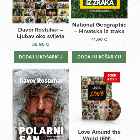
National Geographic
Davor Rostuhar –
– Hrvatska iz zraka
Ljubav oko svijeta
41,90
€
26,90
€
DODAJ U KOŠARICU
DODAJ U KOŠARICU
Love Around the
World (EN) –