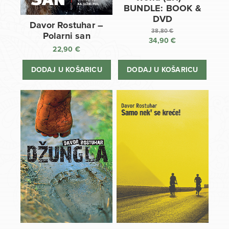
BUNDLE: BOOK &
DVD
Davor Rostuhar –
38,80
€
Polarni san
34,90
€
Izvorna
22,90
€
cijena
Trenutna
bila
cijena
DODAJ U KOŠARICU
DODAJ U KOŠARICU
je:
je:
38,80 €.
34,90 €.