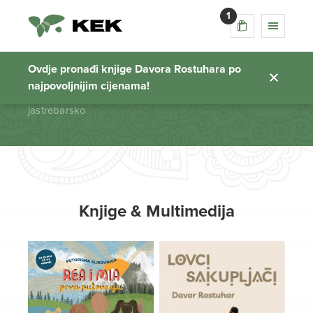
1
jastrebarsko
Ovdje pronađi knjige Davora Rostuhara po
najpovoljnijim cijenama!
Početna stranica
jastrebarsko
Knjige & Multimedija