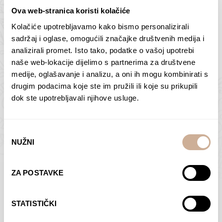
Ova web-stranica koristi kolačiće
Kolačiće upotrebljavamo kako bismo personalizirali
Butan – ljudi 2
Antarktika – krajolik
sadržaj i oglase, omogućili značajke društvenih medija i
2
analizirali promet. Isto tako, podatke o vašoj upotrebi
75,00
€
–
138,00
€
Raspon
cijena:
75,00
€
–
138,00
€
Raspon
naše web-lokacije dijelimo s partnerima za društvene
od
cijena:
medije, oglašavanje i analizu, a oni ih mogu kombinirati s
ODABERI OPCIJE
ODABERI OPCIJE
75,00 €
od
drugim podacima koje ste im pružili ili koje su prikupili
do
75,00 €
dok ste upotrebljavali njihove usluge.
138,00 €
do
138,00 €
Odabir
NUŽNI
pristanka
Dolac
Moreškanti – sjena
ZA POSTAVKE
75,00
€
–
138,00
€
Raspon
75,00
€
–
138,00
€
Raspon
cijena:
cijena:
ODABERI OPCIJE
ODABERI OPCIJE
STATISTIČKI
od
od
75,00 €
75,00 €