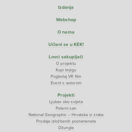
Izdanja
Webshop
O nama
Učlani se u KEK!
Lovci sakupljači
O projektu
Kupi knjigu
Pogledaj VR film
Event s autorom
Projekti
Ljubav oko svijeta
Polarni san
National Geographic – Hrvatska iz zraka
Prodaja izložbenih postamenata
Džungla