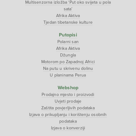
Multisenzorna izložba ‘Put oko svijeta u pola
sata’
Afrika Aktiva
Tjedan tibetanske kulture
Putopisi
Polarni san
Afrika Aktiva
Džungla
Motorom po Zapadnoj Africi
Na putu u skrivenu dolinu
U planinama Perua
Webshop
Prodajno mjesto i proizvodi
Uvjeti prodaje
Zaštita povjerljivih podataka
Izjava o prikupljanju i korištenju osobnih
podataka
Izjava o konverziji