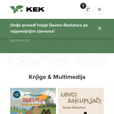
1
kajakarenje
Ovdje pronađi knjige Davora Rostuhara po
najpovoljnijim cijenama!
Početna stranica
kajakarenje
Knjige & Multimedija