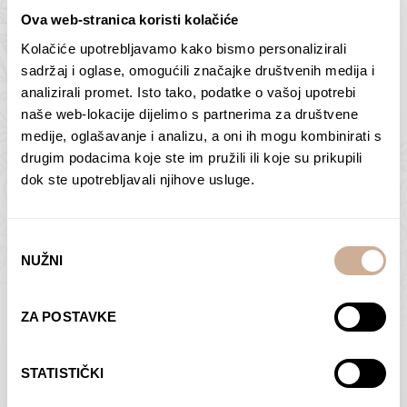
Ova web-stranica koristi kolačiće
Kolačiće upotrebljavamo kako bismo personalizirali
Butan – ljudi 2
Antarktika – krajolik
sadržaj i oglase, omogućili značajke društvenih medija i
2
analizirali promet. Isto tako, podatke o vašoj upotrebi
75,00
€
–
138,00
€
Raspon
cijena:
75,00
€
–
138,00
€
Raspon
naše web-lokacije dijelimo s partnerima za društvene
od
cijena:
medije, oglašavanje i analizu, a oni ih mogu kombinirati s
ODABERI OPCIJE
ODABERI OPCIJE
75,00 €
od
drugim podacima koje ste im pružili ili koje su prikupili
do
75,00 €
dok ste upotrebljavali njihove usluge.
138,00 €
do
138,00 €
Odabir
NUŽNI
pristanka
Dolac
Moreškanti – sjena
ZA POSTAVKE
75,00
€
–
138,00
€
Raspon
75,00
€
–
138,00
€
Raspon
cijena:
cijena:
ODABERI OPCIJE
ODABERI OPCIJE
STATISTIČKI
od
od
75,00 €
75,00 €