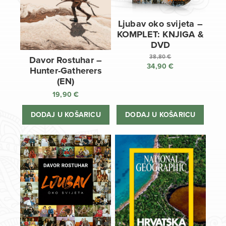
Ljubav oko svijeta –
KOMPLET: KNJIGA &
DVD
38,80
€
Davor Rostuhar –
34,90
€
Izvorna
Hunter-Gatherers
cijena
Trenutna
(EN)
bila
cijena
19,90
€
je:
je:
38,80 €.
34,90 €.
DODAJ U KOŠARICU
DODAJ U KOŠARICU