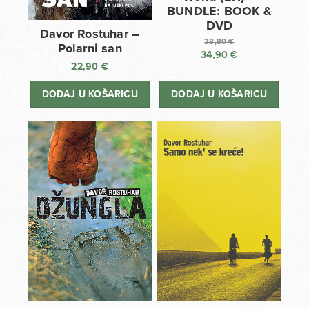
BUNDLE: BOOK &
DVD
Davor Rostuhar –
38,80
€
Polarni san
34,90
€
Izvorna
22,90
€
cijena
Trenutna
bila
cijena
DODAJ U KOŠARICU
DODAJ U KOŠARICU
je:
je:
38,80 €.
34,90 €.