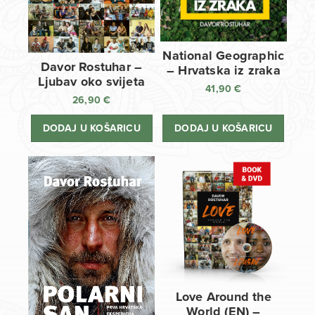
National Geographic
Davor Rostuhar –
– Hrvatska iz zraka
Ljubav oko svijeta
41,90
€
26,90
€
DODAJ U KOŠARICU
DODAJ U KOŠARICU
Love Around the
World (EN) –