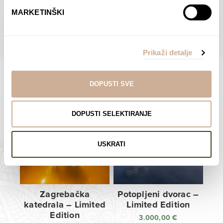
do
do
POGLEDAJTE SVE PROIZVODE U OVOJ KATEGORIJI
MARKETINŠKI
138,00 €
138,00 €
Prikaži detalje
DOPUSTI SVE
Limited Edition Fotografije
DOPUSTI SELEKTIRANJE
USKRATI
Zagrebačka
Potopljeni dvorac –
katedrala – Limited
Limited Edition
Edition
3.000,00
€