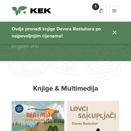
1
kingdom of lo
Ovdje pronađi knjige Davora Rostuhara po
najpovoljnijim cijenama!
Početna stranica
kingdom of lo
Knjige & Multimedija