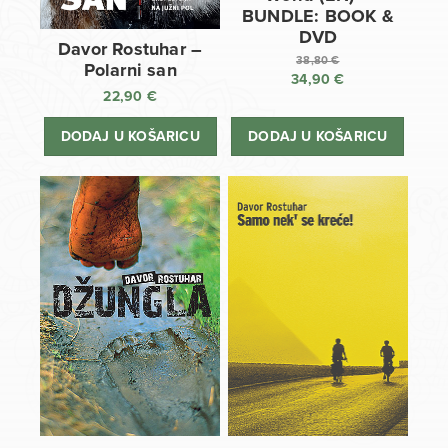
BUNDLE: BOOK &
DVD
Davor Rostuhar –
38,80
€
Polarni san
34,90
€
Izvorna
22,90
€
cijena
Trenutna
bila
cijena
DODAJ U KOŠARICU
DODAJ U KOŠARICU
je:
je:
38,80 €.
34,90 €.