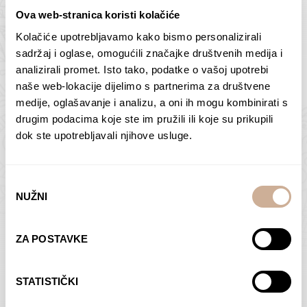
Ova web-stranica koristi kolačiće
Kolačiće upotrebljavamo kako bismo personalizirali
Butan – ljudi 2
Antarktika – krajolik
sadržaj i oglase, omogućili značajke društvenih medija i
2
analizirali promet. Isto tako, podatke o vašoj upotrebi
75,00
€
–
138,00
€
Raspon
cijena:
75,00
€
–
138,00
€
Raspon
naše web-lokacije dijelimo s partnerima za društvene
od
cijena:
medije, oglašavanje i analizu, a oni ih mogu kombinirati s
ODABERI OPCIJE
ODABERI OPCIJE
75,00 €
od
drugim podacima koje ste im pružili ili koje su prikupili
do
75,00 €
dok ste upotrebljavali njihove usluge.
138,00 €
do
138,00 €
Odabir
NUŽNI
pristanka
Dolac
Moreškanti – sjena
ZA POSTAVKE
75,00
€
–
138,00
€
Raspon
75,00
€
–
138,00
€
Raspon
cijena:
cijena:
ODABERI OPCIJE
ODABERI OPCIJE
STATISTIČKI
od
od
75,00 €
75,00 €