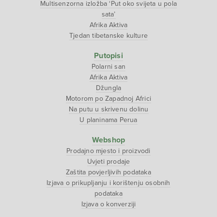
Multisenzorna izložba ‘Put oko svijeta u pola
sata’
Afrika Aktiva
Tjedan tibetanske kulture
Putopisi
Polarni san
Afrika Aktiva
Džungla
Motorom po Zapadnoj Africi
Na putu u skrivenu dolinu
U planinama Perua
Webshop
Prodajno mjesto i proizvodi
Uvjeti prodaje
Zaštita povjerljivih podataka
Izjava o prikupljanju i korištenju osobnih
podataka
Izjava o konverziji