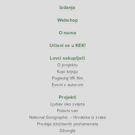
Izdanja
Webshop
O nama
Učlani se u KEK!
Lovci sakupljači
O projektu
Kupi knjigu
Pogledaj VR film
Event s autorom
Projekti
Ljubav oko svijeta
Polarni san
National Geographic – Hrvatska iz zraka
Prodaja izložbenih postamenata
Džungla