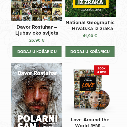
National Geographic
Davor Rostuhar –
– Hrvatska iz zraka
Ljubav oko svijeta
41,90
€
26,90
€
DODAJ U KOŠARICU
DODAJ U KOŠARICU
Love Around the
World (EN) –