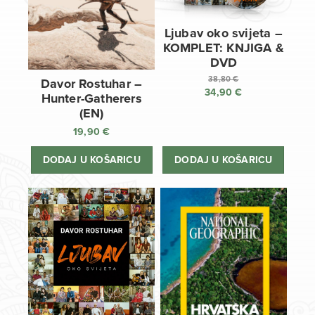
Ljubav oko svijeta –
KOMPLET: KNJIGA &
DVD
38,80
€
Davor Rostuhar –
34,90
€
Izvorna
Hunter-Gatherers
cijena
Trenutna
(EN)
bila
cijena
19,90
€
je:
je:
38,80 €.
34,90 €.
DODAJ U KOŠARICU
DODAJ U KOŠARICU