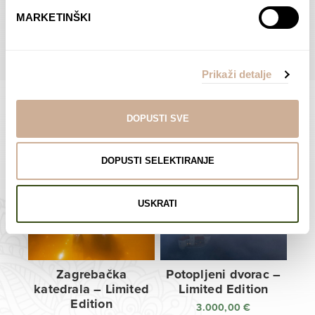
do
do
POGLEDAJTE SVE PROIZVODE U OVOJ KATEGORIJI
MARKETINŠKI
138,00 €
138,00 €
Prikaži detalje
DOPUSTI SVE
Limited Edition Fotografije
DOPUSTI SELEKTIRANJE
USKRATI
Zagrebačka
Potopljeni dvorac –
katedrala – Limited
Limited Edition
Edition
3.000,00
€