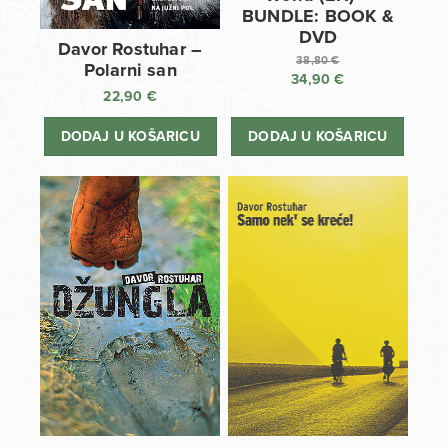
BUNDLE: BOOK &
DVD
Davor Rostuhar –
38,80
€
Polarni san
34,90
€
Izvorna
22,90
€
cijena
Trenutna
bila
cijena
DODAJ U KOŠARICU
DODAJ U KOŠARICU
je:
je:
38,80 €.
34,90 €.