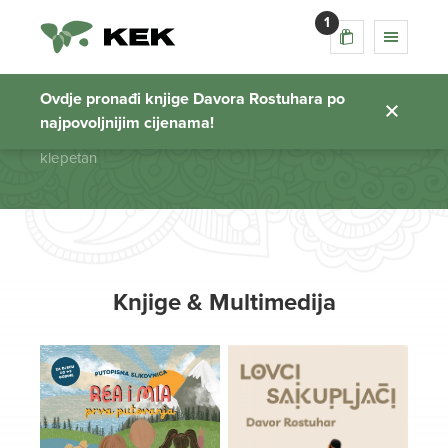
1
klepetan
Ovdje pronađi knjige Davora Rostuhara po
najpovoljnijim cijenama!
Početna stranica
klepetan
Knjige & Multimedija