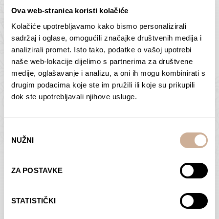
Ova web-stranica koristi kolačiće
Kolačiće upotrebljavamo kako bismo personalizirali
Butan – ljudi 2
Antarktika – krajolik
sadržaj i oglase, omogućili značajke društvenih medija i
2
analizirali promet. Isto tako, podatke o vašoj upotrebi
75,00
€
–
138,00
€
Raspon
cijena:
75,00
€
–
138,00
€
Raspon
naše web-lokacije dijelimo s partnerima za društvene
od
cijena:
medije, oglašavanje i analizu, a oni ih mogu kombinirati s
ODABERI OPCIJE
ODABERI OPCIJE
75,00 €
od
drugim podacima koje ste im pružili ili koje su prikupili
do
75,00 €
dok ste upotrebljavali njihove usluge.
138,00 €
do
138,00 €
Odabir
NUŽNI
pristanka
Dolac
Moreškanti – sjena
ZA POSTAVKE
75,00
€
–
138,00
€
Raspon
75,00
€
–
138,00
€
Raspon
cijena:
cijena:
ODABERI OPCIJE
ODABERI OPCIJE
STATISTIČKI
od
od
75,00 €
75,00 €