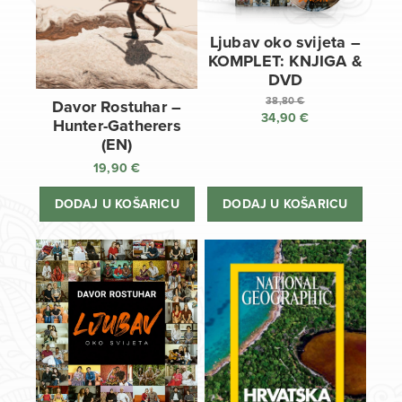
Ljubav oko svijeta –
KOMPLET: KNJIGA &
DVD
38,80
€
Davor Rostuhar –
34,90
€
Izvorna
Hunter-Gatherers
cijena
Trenutna
(EN)
bila
cijena
19,90
€
je:
je:
38,80 €.
34,90 €.
DODAJ U KOŠARICU
DODAJ U KOŠARICU