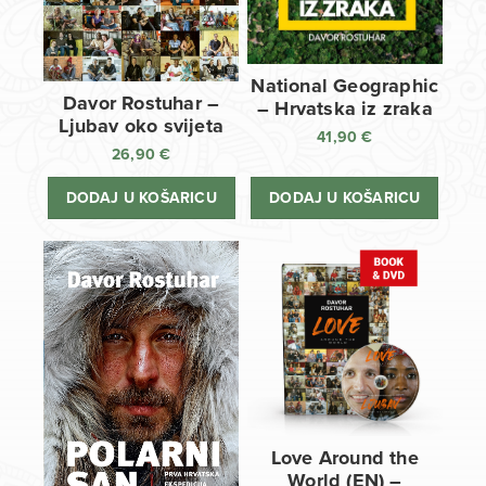
National Geographic
Davor Rostuhar –
– Hrvatska iz zraka
Ljubav oko svijeta
41,90
€
26,90
€
DODAJ U KOŠARICU
DODAJ U KOŠARICU
Love Around the
World (EN) –