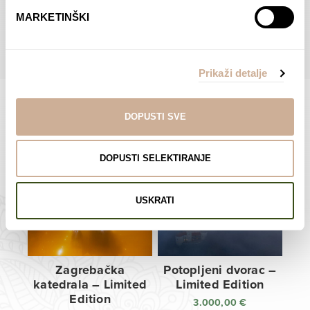
do
do
POGLEDAJTE SVE PROIZVODE U OVOJ KATEGORIJI
MARKETINŠKI
138,00 €
138,00 €
Prikaži detalje
DOPUSTI SVE
Limited Edition Fotografije
DOPUSTI SELEKTIRANJE
USKRATI
Zagrebačka
Potopljeni dvorac –
katedrala – Limited
Limited Edition
Edition
3.000,00
€