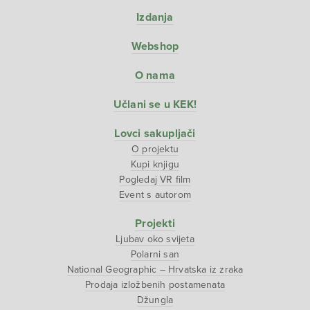
Izdanja
Webshop
O nama
Učlani se u KEK!
Lovci sakupljači
O projektu
Kupi knjigu
Pogledaj VR film
Event s autorom
Projekti
Ljubav oko svijeta
Polarni san
National Geographic – Hrvatska iz zraka
Prodaja izložbenih postamenata
Džungla