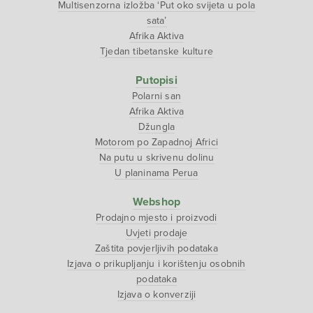
Multisenzorna izložba ‘Put oko svijeta u pola
sata’
Afrika Aktiva
Tjedan tibetanske kulture
Putopisi
Polarni san
Afrika Aktiva
Džungla
Motorom po Zapadnoj Africi
Na putu u skrivenu dolinu
U planinama Perua
Webshop
Prodajno mjesto i proizvodi
Uvjeti prodaje
Zaštita povjerljivih podataka
Izjava o prikupljanju i korištenju osobnih
podataka
Izjava o konverziji