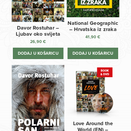
National Geographic
Davor Rostuhar –
– Hrvatska iz zraka
Ljubav oko svijeta
41,90
€
26,90
€
DODAJ U KOŠARICU
DODAJ U KOŠARICU
Love Around the
World (EN) –