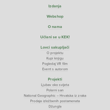
Izdanja
Webshop
O nama
Učlani se u KEK!
Lovci sakupljači
O projektu
Kupi knjigu
Pogledaj VR film
Event s autorom
Projekti
Ljubav oko svijeta
Polarni san
National Geographic – Hrvatska iz zraka
Prodaja izložbenih postamenata
Džungla