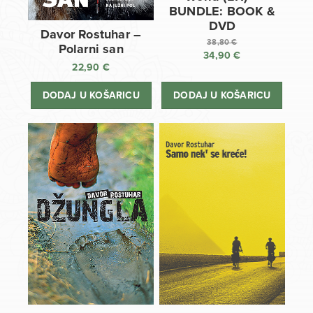
BUNDLE: BOOK &
DVD
Davor Rostuhar –
38,80
€
Polarni san
34,90
€
Izvorna
22,90
€
cijena
Trenutna
bila
cijena
DODAJ U KOŠARICU
DODAJ U KOŠARICU
je:
je:
38,80 €.
34,90 €.