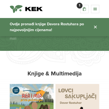
1
mali
Ovdje pronađi knjige Davora Rostuhara po
najpovoljnijim cijenama!
Početna stranica
mali
Knjige & Multimedija