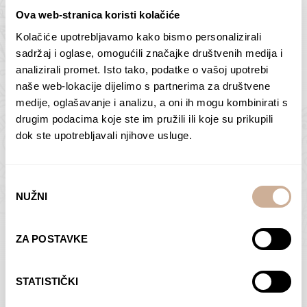
Ova web-stranica koristi kolačiće
Kolačiće upotrebljavamo kako bismo personalizirali
Butan – ljudi 2
Antarktika – krajolik
sadržaj i oglase, omogućili značajke društvenih medija i
2
analizirali promet. Isto tako, podatke o vašoj upotrebi
75,00
€
–
138,00
€
Raspon
cijena:
75,00
€
–
138,00
€
Raspon
naše web-lokacije dijelimo s partnerima za društvene
od
cijena:
medije, oglašavanje i analizu, a oni ih mogu kombinirati s
ODABERI OPCIJE
ODABERI OPCIJE
75,00 €
od
drugim podacima koje ste im pružili ili koje su prikupili
do
75,00 €
dok ste upotrebljavali njihove usluge.
138,00 €
do
138,00 €
Odabir
NUŽNI
pristanka
Dolac
Moreškanti – sjena
ZA POSTAVKE
75,00
€
–
138,00
€
Raspon
75,00
€
–
138,00
€
Raspon
cijena:
cijena:
ODABERI OPCIJE
ODABERI OPCIJE
STATISTIČKI
od
od
75,00 €
75,00 €