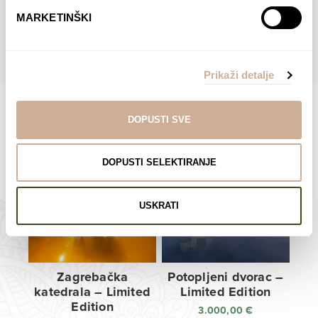
do
do
POGLEDAJTE SVE PROIZVODE U OVOJ KATEGORIJI
MARKETINŠKI
138,00 €
138,00 €
Prikaži detalje
DOPUSTI SVE
Limited Edition Fotografije
DOPUSTI SELEKTIRANJE
USKRATI
Zagrebačka
Potopljeni dvorac –
katedrala – Limited
Limited Edition
Edition
3.000,00
€