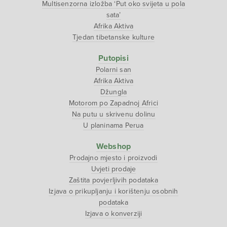
Multisenzorna izložba ‘Put oko svijeta u pola
sata’
Afrika Aktiva
Tjedan tibetanske kulture
Putopisi
Polarni san
Afrika Aktiva
Džungla
Motorom po Zapadnoj Africi
Na putu u skrivenu dolinu
U planinama Perua
Webshop
Prodajno mjesto i proizvodi
Uvjeti prodaje
Zaštita povjerljivih podataka
Izjava o prikupljanju i korištenju osobnih
podataka
Izjava o konverziji