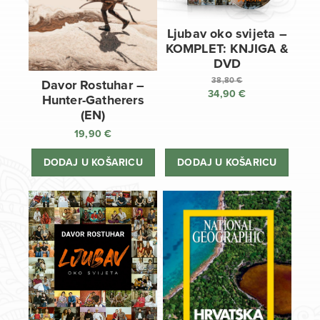
Ljubav oko svijeta –
KOMPLET: KNJIGA &
DVD
38,80
€
Davor Rostuhar –
34,90
€
Izvorna
Hunter-Gatherers
cijena
Trenutna
(EN)
bila
cijena
19,90
€
je:
je:
38,80 €.
34,90 €.
DODAJ U KOŠARICU
DODAJ U KOŠARICU