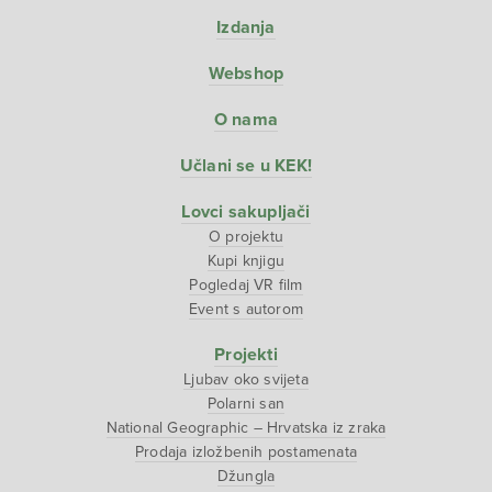
Izdanja
Webshop
O nama
Učlani se u KEK!
Lovci sakupljači
O projektu
Kupi knjigu
Pogledaj VR film
Event s autorom
Projekti
Ljubav oko svijeta
Polarni san
National Geographic – Hrvatska iz zraka
Prodaja izložbenih postamenata
Džungla