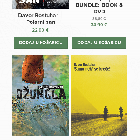
BUNDLE: BOOK &
DVD
Davor Rostuhar –
38,80
€
Polarni san
34,90
€
Izvorna
22,90
€
cijena
Trenutna
bila
cijena
DODAJ U KOŠARICU
DODAJ U KOŠARICU
je:
je:
38,80 €.
34,90 €.