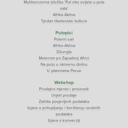
Multisenzorna izložba ‘Put oko svijeta u pola
sata’
Afrika Aktiva
Tjedan tibetanske kulture
Putopisi
Polarni san
Afrika Aktiva
Džungla
Motorom po Zapadnoj Africi
Na putu u skrivenu dolinu
U planinama Perua
Webshop
Prodajno mjesto i proizvodi
Uvjeti prodaje
Zaštita povjerljivih podataka
Izjava o prikupljanju i korištenju osobnih
podataka
Izjava o konverziji