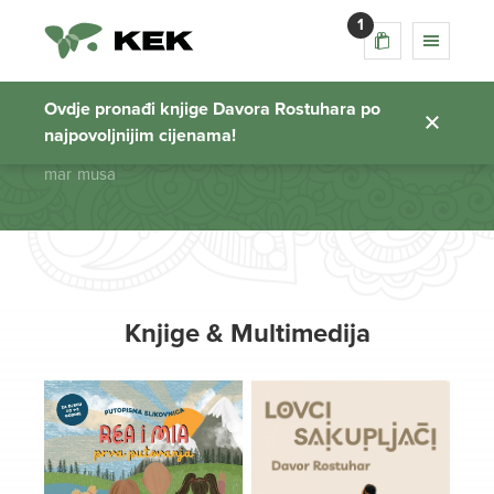
1
mar musa
Ovdje pronađi knjige Davora Rostuhara po
najpovoljnijim cijenama!
Početna stranica
mar musa
Knjige & Multimedija