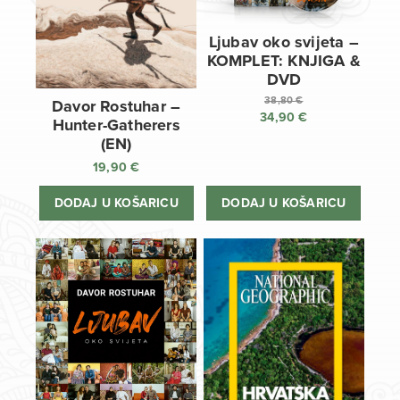
Ljubav oko svijeta –
KOMPLET: KNJIGA &
DVD
38,80
€
Davor Rostuhar –
34,90
€
Izvorna
Hunter-Gatherers
cijena
Trenutna
(EN)
bila
cijena
19,90
€
je:
je:
38,80 €.
34,90 €.
DODAJ U KOŠARICU
DODAJ U KOŠARICU