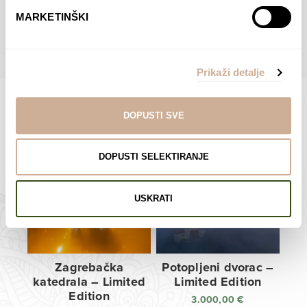
do
do
POGLEDAJTE SVE PROIZVODE U OVOJ KATEGORIJI
MARKETINŠKI
138,00 €
138,00 €
Prikaži detalje
DOPUSTI SVE
Limited Edition Fotografije
DOPUSTI SELEKTIRANJE
USKRATI
Zagrebačka
Potopljeni dvorac –
katedrala – Limited
Limited Edition
Edition
3.000,00
€