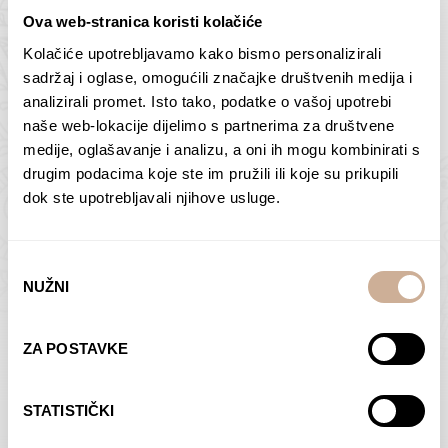
Ova web-stranica koristi kolačiće
Kolačiće upotrebljavamo kako bismo personalizirali
Butan – ljudi 2
Antarktika – krajolik
sadržaj i oglase, omogućili značajke društvenih medija i
2
analizirali promet. Isto tako, podatke o vašoj upotrebi
75,00
€
–
138,00
€
Raspon
cijena:
75,00
€
–
138,00
€
Raspon
naše web-lokacije dijelimo s partnerima za društvene
od
cijena:
medije, oglašavanje i analizu, a oni ih mogu kombinirati s
ODABERI OPCIJE
ODABERI OPCIJE
75,00 €
od
drugim podacima koje ste im pružili ili koje su prikupili
do
75,00 €
dok ste upotrebljavali njihove usluge.
138,00 €
do
138,00 €
Odabir
NUŽNI
pristanka
Dolac
Moreškanti – sjena
ZA POSTAVKE
75,00
€
–
138,00
€
Raspon
75,00
€
–
138,00
€
Raspon
cijena:
cijena:
ODABERI OPCIJE
ODABERI OPCIJE
STATISTIČKI
od
od
75,00 €
75,00 €