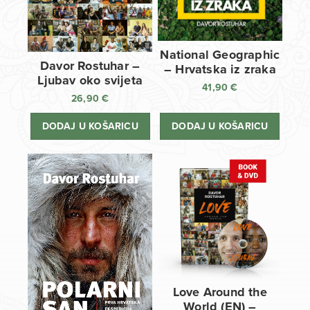
National Geographic
Davor Rostuhar –
– Hrvatska iz zraka
Ljubav oko svijeta
41,90
€
26,90
€
DODAJ U KOŠARICU
DODAJ U KOŠARICU
Love Around the
World (EN) –