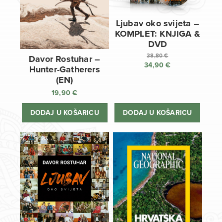
Ljubav oko svijeta –
KOMPLET: KNJIGA &
DVD
38,80
€
Davor Rostuhar –
34,90
€
Izvorna
Hunter-Gatherers
cijena
Trenutna
(EN)
bila
cijena
19,90
€
je:
je:
38,80 €.
34,90 €.
DODAJ U KOŠARICU
DODAJ U KOŠARICU