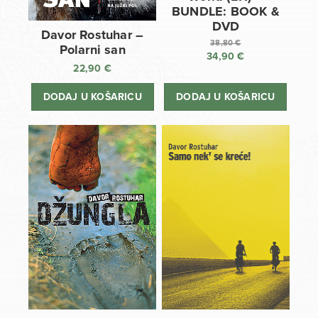
BUNDLE: BOOK &
DVD
Davor Rostuhar –
38,80
€
Polarni san
34,90
€
Izvorna
22,90
€
cijena
Trenutna
bila
cijena
DODAJ U KOŠARICU
DODAJ U KOŠARICU
je:
je:
38,80 €.
34,90 €.