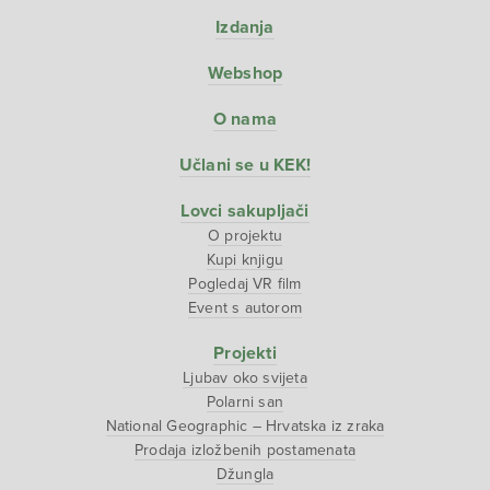
Izdanja
Webshop
O nama
Učlani se u KEK!
Lovci sakupljači
O projektu
Kupi knjigu
Pogledaj VR film
Event s autorom
Projekti
Ljubav oko svijeta
Polarni san
National Geographic – Hrvatska iz zraka
Prodaja izložbenih postamenata
Džungla