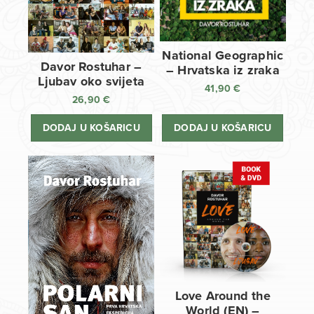
National Geographic
Davor Rostuhar –
– Hrvatska iz zraka
Ljubav oko svijeta
41,90
€
26,90
€
DODAJ U KOŠARICU
DODAJ U KOŠARICU
Love Around the
World (EN) –