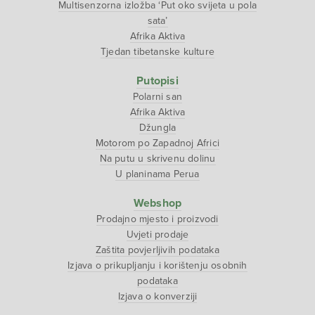
Multisenzorna izložba ‘Put oko svijeta u pola
sata’
Afrika Aktiva
Tjedan tibetanske kulture
Putopisi
Polarni san
Afrika Aktiva
Džungla
Motorom po Zapadnoj Africi
Na putu u skrivenu dolinu
U planinama Perua
Webshop
Prodajno mjesto i proizvodi
Uvjeti prodaje
Zaštita povjerljivih podataka
Izjava o prikupljanju i korištenju osobnih
podataka
Izjava o konverziji