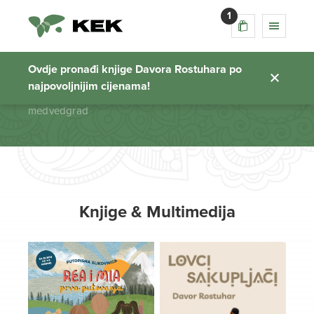
1
medvedgrad
Ovdje pronađi knjige Davora Rostuhara po
najpovoljnijim cijenama!
Početna stranica
medvedgrad
Knjige & Multimedija