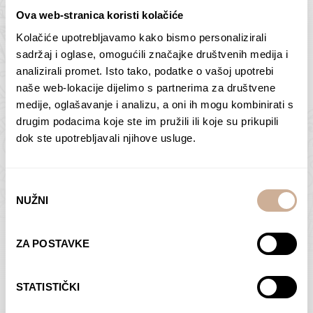
Ova web-stranica koristi kolačiće
Kolačiće upotrebljavamo kako bismo personalizirali
Butan – ljudi 2
Antarktika – krajolik
sadržaj i oglase, omogućili značajke društvenih medija i
2
analizirali promet. Isto tako, podatke o vašoj upotrebi
75,00
€
–
138,00
€
Raspon
cijena:
75,00
€
–
138,00
€
Raspon
naše web-lokacije dijelimo s partnerima za društvene
od
cijena:
medije, oglašavanje i analizu, a oni ih mogu kombinirati s
ODABERI OPCIJE
ODABERI OPCIJE
75,00 €
od
drugim podacima koje ste im pružili ili koje su prikupili
do
75,00 €
dok ste upotrebljavali njihove usluge.
138,00 €
do
138,00 €
Odabir
NUŽNI
pristanka
Dolac
Moreškanti – sjena
ZA POSTAVKE
75,00
€
–
138,00
€
Raspon
75,00
€
–
138,00
€
Raspon
cijena:
cijena:
ODABERI OPCIJE
ODABERI OPCIJE
STATISTIČKI
od
od
75,00 €
75,00 €