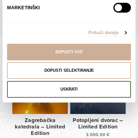
do
do
POGLEDAJTE SVE PROIZVODE U OVOJ KATEGORIJI
MARKETINŠKI
138,00 €
138,00 €
Prikaži detalje
DOPUSTI SVE
Limited Edition Fotografije
DOPUSTI SELEKTIRANJE
USKRATI
Zagrebačka
Potopljeni dvorac –
katedrala – Limited
Limited Edition
Edition
3.000,00
€