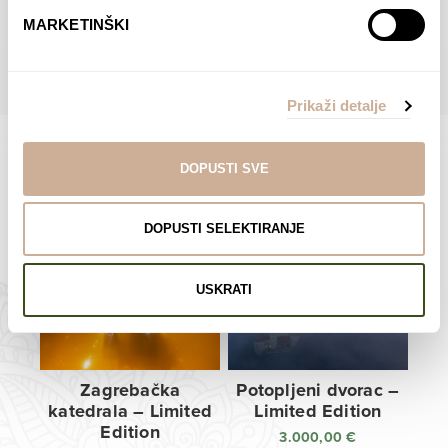
do
do
POGLEDAJTE SVE PROIZVODE U OVOJ KATEGORIJI
MARKETINŠKI
138,00 €
138,00 €
Prikaži detalje
DOPUSTI SVE
Limited Edition Fotografije
DOPUSTI SELEKTIRANJE
USKRATI
Zagrebačka
Potopljeni dvorac –
katedrala – Limited
Limited Edition
Edition
3.000,00
€