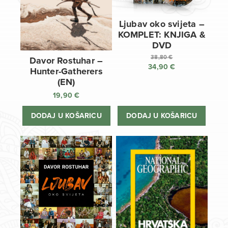
Ljubav oko svijeta –
KOMPLET: KNJIGA &
DVD
38,80
€
Davor Rostuhar –
34,90
€
Izvorna
Hunter-Gatherers
cijena
Trenutna
(EN)
bila
cijena
19,90
€
je:
je:
38,80 €.
34,90 €.
DODAJ U KOŠARICU
DODAJ U KOŠARICU