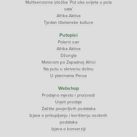
Multisenzorna izložba ‘Put oko svijeta u pola
sata’
Afrika Aktiva
Tjedan tibetanske kulture
Putopisi
Polarni san
Afrika Aktiva
Džungla
Motorom po Zapadnoj Africi
Na putu u skrivenu dolinu
U planinama Perua
Webshop
Prodajno mjesto i proizvodi
Uvjeti prodaje
Zaštita povjerljivih podataka
Izjava o prikupljanju i korištenju osobnih
podataka
Izjava o konverziji