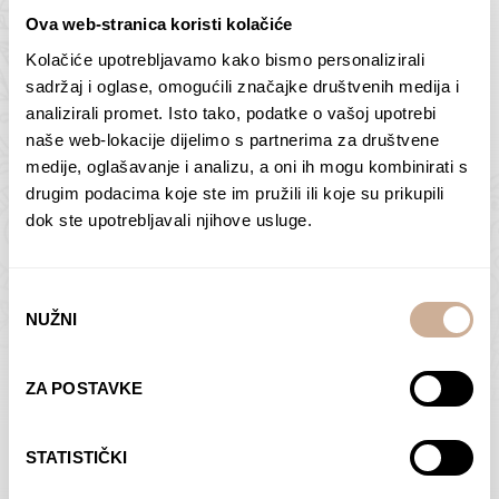
Ova web-stranica koristi kolačiće
Kolačiće upotrebljavamo kako bismo personalizirali
Butan – ljudi 2
Antarktika – krajolik
sadržaj i oglase, omogućili značajke društvenih medija i
2
analizirali promet. Isto tako, podatke o vašoj upotrebi
75,00
€
–
138,00
€
Raspon
cijena:
75,00
€
–
138,00
€
Raspon
naše web-lokacije dijelimo s partnerima za društvene
od
cijena:
medije, oglašavanje i analizu, a oni ih mogu kombinirati s
ODABERI OPCIJE
ODABERI OPCIJE
75,00 €
od
drugim podacima koje ste im pružili ili koje su prikupili
do
75,00 €
dok ste upotrebljavali njihove usluge.
138,00 €
do
138,00 €
Odabir
NUŽNI
pristanka
Dolac
Moreškanti – sjena
ZA POSTAVKE
75,00
€
–
138,00
€
Raspon
75,00
€
–
138,00
€
Raspon
cijena:
cijena:
ODABERI OPCIJE
ODABERI OPCIJE
STATISTIČKI
od
od
75,00 €
75,00 €