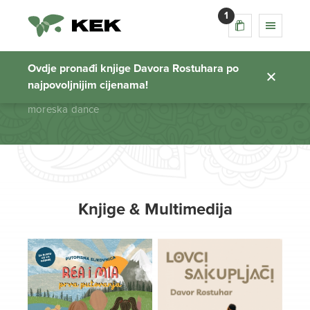
1
moreska dance
Ovdje pronađi knjige Davora Rostuhara po
najpovoljnijim cijenama!
Početna stranica
moreska dance
Knjige & Multimedija