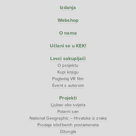
Izdanja
Webshop
O nama
Učlani se u KEK!
Lovci sakupljači
O projektu
Kupi knjigu
Pogledaj VR film
Event s autorom
Projekti
Ljubav oko svijeta
Polarni san
National Geographic – Hrvatska iz zraka
Prodaja izložbenih postamenata
Džungla