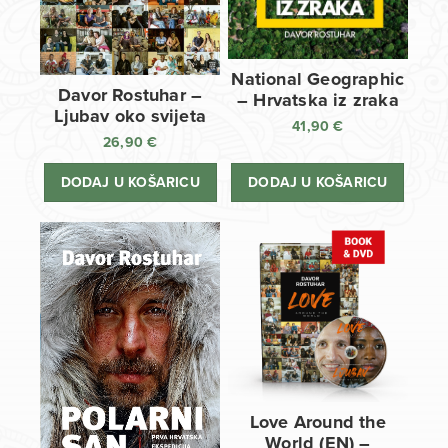
National Geographic
Davor Rostuhar –
– Hrvatska iz zraka
Ljubav oko svijeta
41,90
€
26,90
€
DODAJ U KOŠARICU
DODAJ U KOŠARICU
Love Around the
World (EN) –