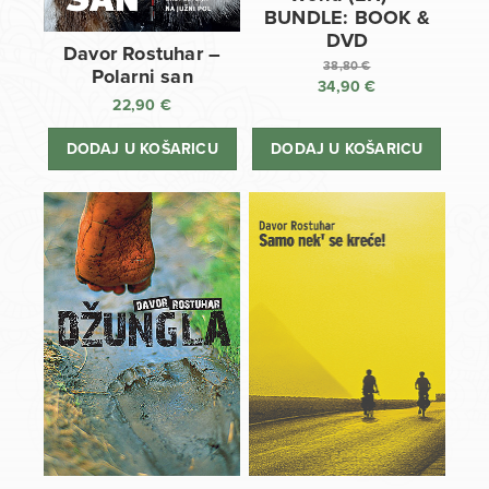
BUNDLE: BOOK &
DVD
Davor Rostuhar –
38,80
€
Polarni san
34,90
€
Izvorna
22,90
€
cijena
Trenutna
bila
cijena
DODAJ U KOŠARICU
DODAJ U KOŠARICU
je:
je:
38,80 €.
34,90 €.