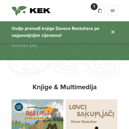
1
moreška ples
Ovdje pronađi knjige Davora Rostuhara po
najpovoljnijim cijenama!
Početna stranica
moreška ples
Knjige & Multimedija