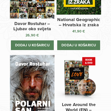
National Geographic
Davor Rostuhar –
– Hrvatska iz zraka
Ljubav oko svijeta
41,90
€
26,90
€
DODAJ U KOŠARICU
DODAJ U KOŠARICU
Love Around the
World (EN) –