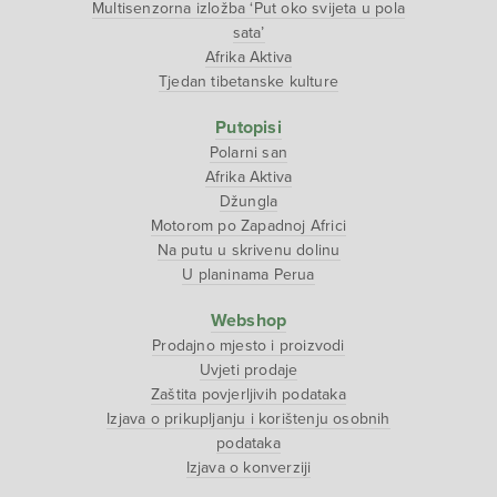
Multisenzorna izložba ‘Put oko svijeta u pola
sata’
Afrika Aktiva
Tjedan tibetanske kulture
Putopisi
Polarni san
Afrika Aktiva
Džungla
Motorom po Zapadnoj Africi
Na putu u skrivenu dolinu
U planinama Perua
Webshop
Prodajno mjesto i proizvodi
Uvjeti prodaje
Zaštita povjerljivih podataka
Izjava o prikupljanju i korištenju osobnih
podataka
Izjava o konverziji