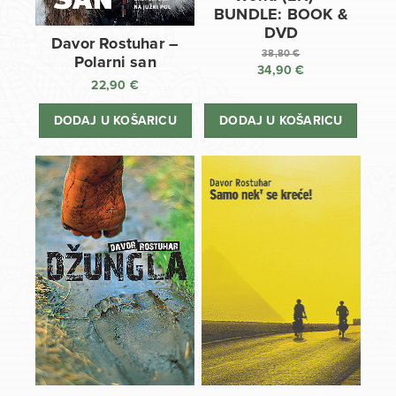
BUNDLE: BOOK &
DVD
Davor Rostuhar –
38,80
€
Polarni san
34,90
€
Izvorna
22,90
€
cijena
Trenutna
bila
cijena
DODAJ U KOŠARICU
DODAJ U KOŠARICU
je:
je:
38,80 €.
34,90 €.