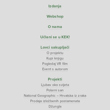
Izdanja
Webshop
O nama
Učlani se u KEK!
Lovci sakupljači
O projektu
Kupi knjigu
Pogledaj VR film
Event s autorom
Projekti
Ljubav oko svijeta
Polarni san
National Geographic – Hrvatska iz zraka
Prodaja izložbenih postamenata
Džungla