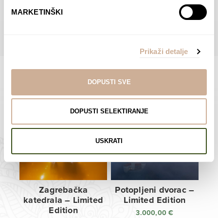
do
do
POGLEDAJTE SVE PROIZVODE U OVOJ KATEGORIJI
MARKETINŠKI
138,00 €
138,00 €
Prikaži detalje
DOPUSTI SVE
Limited Edition Fotografije
DOPUSTI SELEKTIRANJE
USKRATI
Zagrebačka
Potopljeni dvorac –
katedrala – Limited
Limited Edition
Edition
3.000,00
€