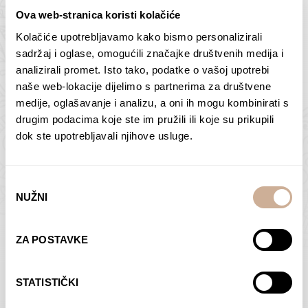
Ova web-stranica koristi kolačiće
Kolačiće upotrebljavamo kako bismo personalizirali
Butan – ljudi 2
Antarktika – krajolik
sadržaj i oglase, omogućili značajke društvenih medija i
2
analizirali promet. Isto tako, podatke o vašoj upotrebi
75,00
€
–
138,00
€
Raspon
cijena:
75,00
€
–
138,00
€
Raspon
naše web-lokacije dijelimo s partnerima za društvene
od
cijena:
medije, oglašavanje i analizu, a oni ih mogu kombinirati s
ODABERI OPCIJE
ODABERI OPCIJE
75,00 €
od
drugim podacima koje ste im pružili ili koje su prikupili
do
75,00 €
dok ste upotrebljavali njihove usluge.
138,00 €
do
138,00 €
Odabir
NUŽNI
pristanka
Dolac
Moreškanti – sjena
ZA POSTAVKE
75,00
€
–
138,00
€
Raspon
75,00
€
–
138,00
€
Raspon
cijena:
cijena:
ODABERI OPCIJE
ODABERI OPCIJE
STATISTIČKI
od
od
75,00 €
75,00 €