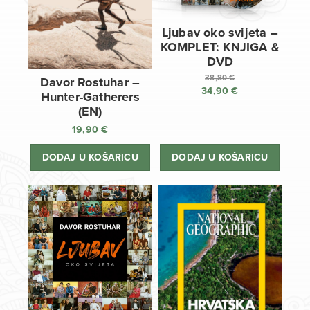
Ljubav oko svijeta –
KOMPLET: KNJIGA &
DVD
38,80
€
Davor Rostuhar –
34,90
€
Izvorna
Hunter-Gatherers
cijena
Trenutna
(EN)
bila
cijena
19,90
€
je:
je:
38,80 €.
34,90 €.
DODAJ U KOŠARICU
DODAJ U KOŠARICU