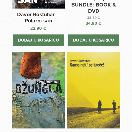
BUNDLE: BOOK &
DVD
Davor Rostuhar –
38,80
€
Polarni san
34,90
€
Izvorna
22,90
€
cijena
Trenutna
bila
cijena
DODAJ U KOŠARICU
DODAJ U KOŠARICU
je:
je:
38,80 €.
34,90 €.