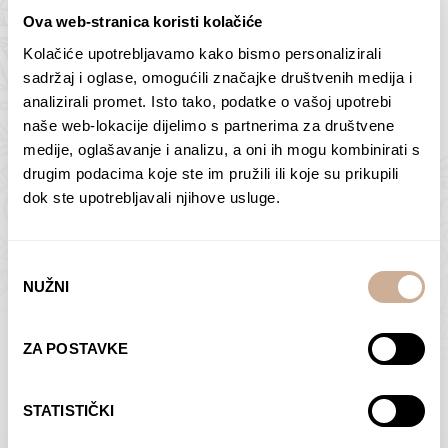
Ova web-stranica koristi kolačiće
Kolačiće upotrebljavamo kako bismo personalizirali
Butan – ljudi 2
Antarktika – krajolik
sadržaj i oglase, omogućili značajke društvenih medija i
2
analizirali promet. Isto tako, podatke o vašoj upotrebi
75,00
€
–
138,00
€
Raspon
cijena:
75,00
€
–
138,00
€
Raspon
naše web-lokacije dijelimo s partnerima za društvene
od
cijena:
medije, oglašavanje i analizu, a oni ih mogu kombinirati s
ODABERI OPCIJE
ODABERI OPCIJE
75,00 €
od
drugim podacima koje ste im pružili ili koje su prikupili
do
75,00 €
dok ste upotrebljavali njihove usluge.
138,00 €
do
138,00 €
Odabir
NUŽNI
pristanka
Dolac
Moreškanti – sjena
ZA POSTAVKE
75,00
€
–
138,00
€
Raspon
75,00
€
–
138,00
€
Raspon
cijena:
cijena:
ODABERI OPCIJE
ODABERI OPCIJE
STATISTIČKI
od
od
75,00 €
75,00 €