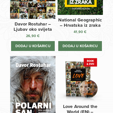
National Geographic
Davor Rostuhar –
– Hrvatska iz zraka
Ljubav oko svijeta
41,90
€
26,90
€
DODAJ U KOŠARICU
DODAJ U KOŠARICU
Love Around the
World (EN) –