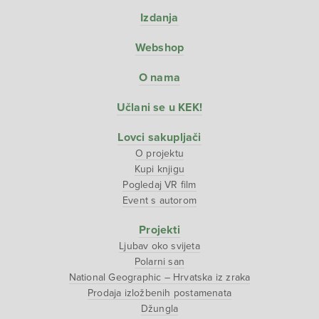
Izdanja
Webshop
O nama
Učlani se u KEK!
Lovci sakupljači
O projektu
Kupi knjigu
Pogledaj VR film
Event s autorom
Projekti
Ljubav oko svijeta
Polarni san
National Geographic – Hrvatska iz zraka
Prodaja izložbenih postamenata
Džungla