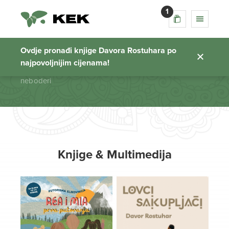
1
neboderi
Ovdje pronađi knjige Davora Rostuhara po
najpovoljnijim cijenama!
Početna stranica
neboderi
Knjige & Multimedija