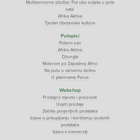
Multisenzorna izložba ‘Put oko svijeta u pola
sata’
Afrika Aktiva
Tjedan tibetanske kulture
Putopisi
Polarni san
Afrika Aktiva
Džungla
Motorom po Zapadnoj Africi
Na putu u skrivenu dolinu
U planinama Perua
Webshop
Prodajno mjesto i proizvodi
Uvjeti prodaje
Zaštita povjerljivih podataka
Izjava o prikupljanju i korištenju osobnih
podataka
Izjava o konverziji