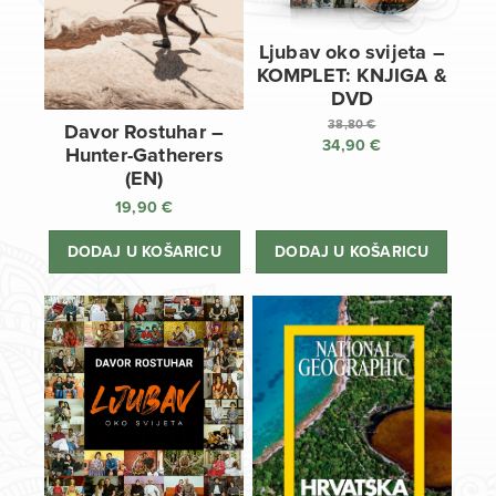
Ljubav oko svijeta –
KOMPLET: KNJIGA &
DVD
38,80
€
Davor Rostuhar –
34,90
€
Izvorna
Hunter-Gatherers
cijena
Trenutna
(EN)
bila
cijena
19,90
€
je:
je:
38,80 €.
34,90 €.
DODAJ U KOŠARICU
DODAJ U KOŠARICU