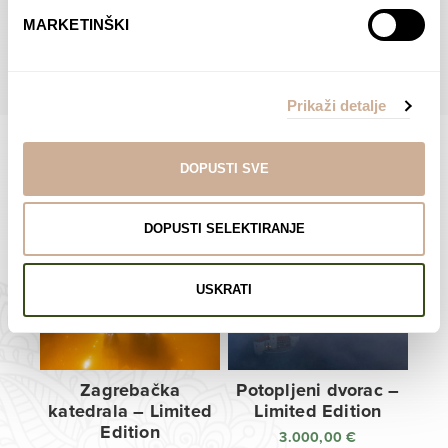
do
do
POGLEDAJTE SVE PROIZVODE U OVOJ KATEGORIJI
MARKETINŠKI
138,00 €
138,00 €
Prikaži detalje
DOPUSTI SVE
Limited Edition Fotografije
DOPUSTI SELEKTIRANJE
USKRATI
Zagrebačka
Potopljeni dvorac –
katedrala – Limited
Limited Edition
Edition
3.000,00
€