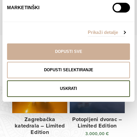
do
do
POGLEDAJTE SVE PROIZVODE U OVOJ KATEGORIJI
MARKETINŠKI
138,00 €
138,00 €
Prikaži detalje
DOPUSTI SVE
Limited Edition Fotografije
DOPUSTI SELEKTIRANJE
USKRATI
Zagrebačka
Potopljeni dvorac –
katedrala – Limited
Limited Edition
Edition
3.000,00
€