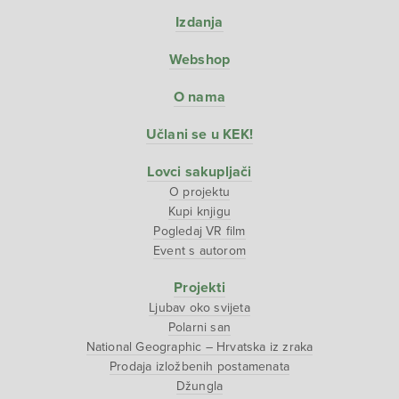
Izdanja
Webshop
O nama
Učlani se u KEK!
Lovci sakupljači
O projektu
Kupi knjigu
Pogledaj VR film
Event s autorom
Projekti
Ljubav oko svijeta
Polarni san
National Geographic – Hrvatska iz zraka
Prodaja izložbenih postamenata
Džungla