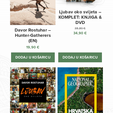
Ljubav oko svijeta –
KOMPLET: KNJIGA &
DVD
38,80
€
Davor Rostuhar –
34,90
€
Izvorna
Hunter-Gatherers
cijena
Trenutna
(EN)
bila
cijena
19,90
€
je:
je:
38,80 €.
34,90 €.
DODAJ U KOŠARICU
DODAJ U KOŠARICU