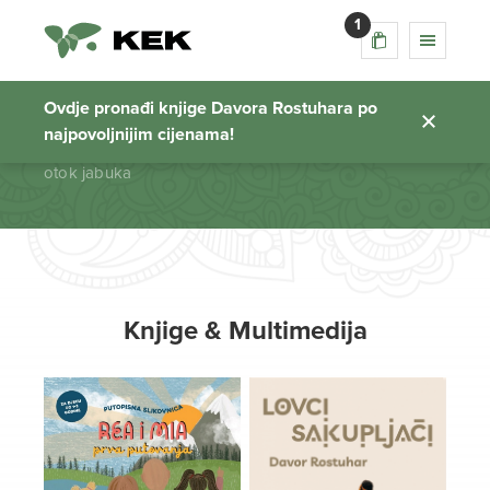
1
otok jabuka
Ovdje pronađi knjige Davora Rostuhara po
najpovoljnijim cijenama!
Početna stranica
otok jabuka
Knjige & Multimedija