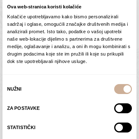
Ova web-stranica koristi kolačiće
Kolačiće upotrebljavamo kako bismo personalizirali
Butan – ljudi 2
Antarktika – krajolik
sadržaj i oglase, omogućili značajke društvenih medija i
2
analizirali promet. Isto tako, podatke o vašoj upotrebi
75,00
€
–
138,00
€
Raspon
cijena:
75,00
€
–
138,00
€
Raspon
naše web-lokacije dijelimo s partnerima za društvene
od
cijena:
medije, oglašavanje i analizu, a oni ih mogu kombinirati s
ODABERI OPCIJE
ODABERI OPCIJE
75,00 €
od
drugim podacima koje ste im pružili ili koje su prikupili
do
75,00 €
dok ste upotrebljavali njihove usluge.
138,00 €
do
138,00 €
Odabir
NUŽNI
pristanka
Dolac
Moreškanti – sjena
ZA POSTAVKE
75,00
€
–
138,00
€
Raspon
75,00
€
–
138,00
€
Raspon
cijena:
cijena:
ODABERI OPCIJE
ODABERI OPCIJE
STATISTIČKI
od
od
75,00 €
75,00 €