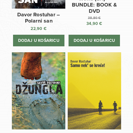
BUNDLE: BOOK &
DVD
Davor Rostuhar –
38,80
€
Polarni san
34,90
€
Izvorna
22,90
€
cijena
Trenutna
bila
cijena
DODAJ U KOŠARICU
DODAJ U KOŠARICU
je:
je:
38,80 €.
34,90 €.