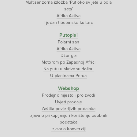
Multisenzorna izložba ‘Put oko svijeta u pola
sata’
Afrika Aktiva
Tjedan tibetanske kulture
Putopisi
Polarni san
Afrika Aktiva
Džungla
Motorom po Zapadnoj Africi
Na putu u skrivenu dolinu
U planinama Perua
Webshop
Prodajno mjesto i proizvodi
Uvjeti prodaje
Zaštita povjerljivih podataka
Izjava o prikupljanju i korištenju osobnih
podataka
Izjava o konverziji