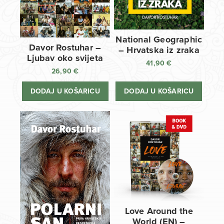
National Geographic
Davor Rostuhar –
– Hrvatska iz zraka
Ljubav oko svijeta
41,90
€
26,90
€
DODAJ U KOŠARICU
DODAJ U KOŠARICU
Love Around the
World (EN) –