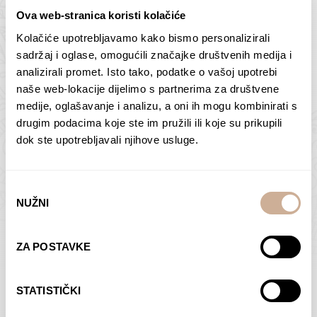
Ova web-stranica koristi kolačiće
Kolačiće upotrebljavamo kako bismo personalizirali
Butan – ljudi 2
Antarktika – krajolik
sadržaj i oglase, omogućili značajke društvenih medija i
2
analizirali promet. Isto tako, podatke o vašoj upotrebi
75,00
€
–
138,00
€
Raspon
cijena:
75,00
€
–
138,00
€
Raspon
naše web-lokacije dijelimo s partnerima za društvene
od
cijena:
medije, oglašavanje i analizu, a oni ih mogu kombinirati s
ODABERI OPCIJE
ODABERI OPCIJE
75,00 €
od
drugim podacima koje ste im pružili ili koje su prikupili
do
75,00 €
dok ste upotrebljavali njihove usluge.
138,00 €
do
138,00 €
Odabir
NUŽNI
pristanka
Dolac
Moreškanti – sjena
ZA POSTAVKE
75,00
€
–
138,00
€
Raspon
75,00
€
–
138,00
€
Raspon
cijena:
cijena:
ODABERI OPCIJE
ODABERI OPCIJE
STATISTIČKI
od
od
75,00 €
75,00 €