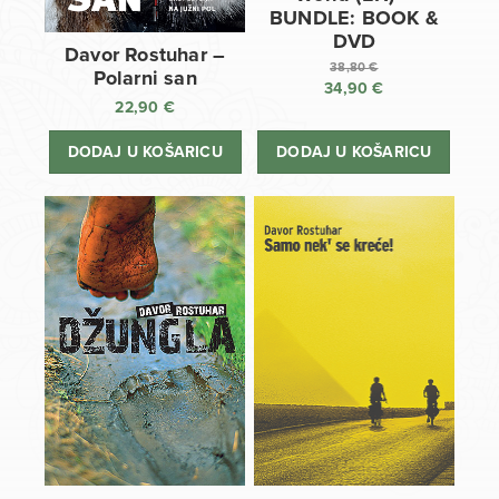
BUNDLE: BOOK &
DVD
Davor Rostuhar –
38,80
€
Polarni san
34,90
€
Izvorna
22,90
€
cijena
Trenutna
bila
cijena
DODAJ U KOŠARICU
DODAJ U KOŠARICU
je:
je:
38,80 €.
34,90 €.