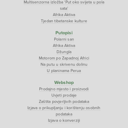
Multisenzorna izložba ‘Put oko svijeta u pola
sata’
Afrika Aktiva
Tjedan tibetanske kulture
Putopisi
Polarni san
Afrika Aktiva
Džungla
Motorom po Zapadnoj Africi
Na putu u skrivenu dolinu
U planinama Perua
Webshop
Prodajno mjesto i proizvodi
Uvjeti prodaje
Zaštita povjerljivih podataka
Izjava o prikupljanju i korištenju osobnih
podataka
Izjava o konverziji