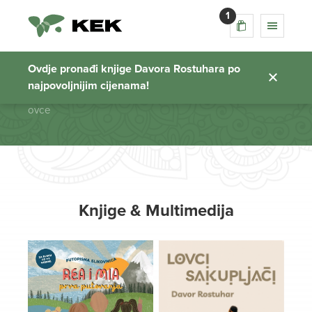
1
ovce
Ovdje pronađi knjige Davora Rostuhara po
najpovoljnijim cijenama!
Početna stranica
ovce
Knjige & Multimedija