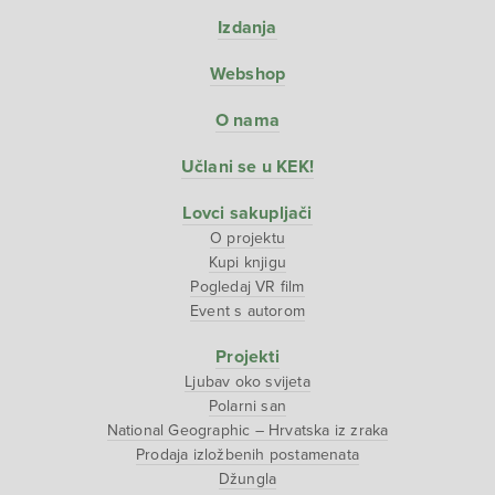
Izdanja
Webshop
O nama
Učlani se u KEK!
Lovci sakupljači
O projektu
Kupi knjigu
Pogledaj VR film
Event s autorom
Projekti
Ljubav oko svijeta
Polarni san
National Geographic – Hrvatska iz zraka
Prodaja izložbenih postamenata
Džungla