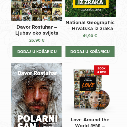
National Geographic
Davor Rostuhar –
– Hrvatska iz zraka
Ljubav oko svijeta
41,90
€
26,90
€
DODAJ U KOŠARICU
DODAJ U KOŠARICU
Love Around the
World (EN) –