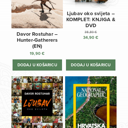
Ljubav oko svijeta –
KOMPLET: KNJIGA &
DVD
38,80
€
Davor Rostuhar –
34,90
€
Izvorna
Hunter-Gatherers
cijena
Trenutna
(EN)
bila
cijena
19,90
€
je:
je:
38,80 €.
34,90 €.
DODAJ U KOŠARICU
DODAJ U KOŠARICU