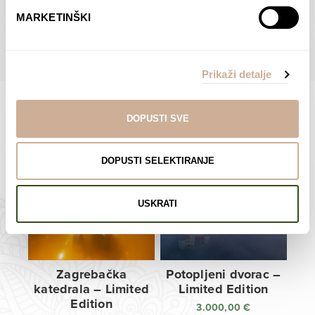
do
do
POGLEDAJTE SVE PROIZVODE U OVOJ KATEGORIJI
MARKETINŠKI
138,00 €
138,00 €
Prikaži detalje
DOPUSTI SVE
Limited Edition Fotografije
DOPUSTI SELEKTIRANJE
USKRATI
Zagrebačka
Potopljeni dvorac –
katedrala – Limited
Limited Edition
Edition
3.000,00
€