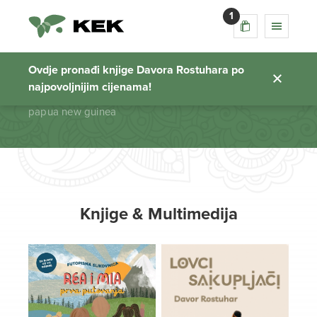
1
papua new guinea
Ovdje pronađi knjige Davora Rostuhara po
najpovoljnijim cijenama!
Početna stranica
papua new guinea
Knjige & Multimedija