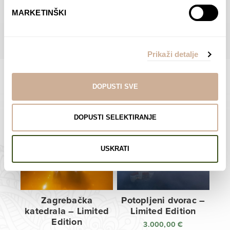
do
do
POGLEDAJTE SVE PROIZVODE U OVOJ KATEGORIJI
MARKETINŠKI
138,00 €
138,00 €
Prikaži detalje
DOPUSTI SVE
Limited Edition Fotografije
DOPUSTI SELEKTIRANJE
USKRATI
Zagrebačka
Potopljeni dvorac –
katedrala – Limited
Limited Edition
Edition
3.000,00
€