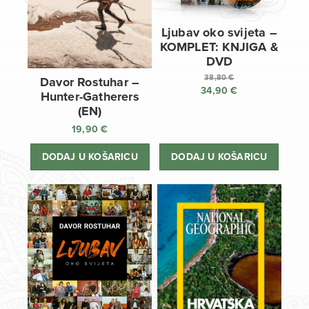
Ljubav oko svijeta –
KOMPLET: KNJIGA &
DVD
38,80
€
Davor Rostuhar –
34,90
€
Izvorna
Hunter-Gatherers
cijena
Trenutna
(EN)
bila
cijena
19,90
€
je:
je:
38,80 €.
34,90 €.
DODAJ U KOŠARICU
DODAJ U KOŠARICU