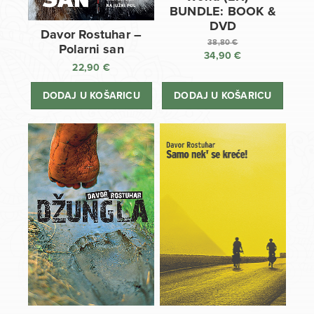
BUNDLE: BOOK &
DVD
Davor Rostuhar –
38,80
€
Polarni san
34,90
€
Izvorna
22,90
€
cijena
Trenutna
bila
cijena
DODAJ U KOŠARICU
DODAJ U KOŠARICU
je:
je:
38,80 €.
34,90 €.