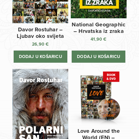
National Geographic
Davor Rostuhar –
– Hrvatska iz zraka
Ljubav oko svijeta
41,90
€
26,90
€
DODAJ U KOŠARICU
DODAJ U KOŠARICU
Love Around the
World (EN) –