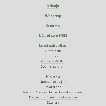
Izdanja
Webshop
O nama
Učlani se u KEK!
Lovci sakupljači
O projektu
Kupi knjigu
Pogledaj VR film
Event s autorom
Projekti
Ljubav oko svijeta
Polarni san
National Geographic – Hrvatska iz zraka
Prodaja izložbenih postamenata
Džungla