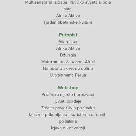
Multisenzorna izložba ‘Put oko svijeta u pola
sata’
Afrika Aktiva
Tjedan tibetanske kulture
Putopisi
Polarni san
Afrika Aktiva
Džungla
Motorom po Zapadnoj Africi
Na putu u skrivenu dolinu
U planinama Perua
Webshop
Prodajno mjesto i proizvodi
Uvjeti prodaje
Zaštita povjerljivih podataka
Izjava o prikupljanju i korištenju osobnih
podataka
Izjava o konverziji