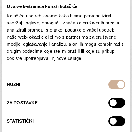
Ova web-stranica koristi kolačiće
Kolačiće upotrebljavamo kako bismo personalizirali
Butan – ljudi 2
Antarktika – krajolik
sadržaj i oglase, omogućili značajke društvenih medija i
2
analizirali promet. Isto tako, podatke o vašoj upotrebi
75,00
€
–
138,00
€
Raspon
cijena:
75,00
€
–
138,00
€
Raspon
naše web-lokacije dijelimo s partnerima za društvene
od
cijena:
medije, oglašavanje i analizu, a oni ih mogu kombinirati s
ODABERI OPCIJE
ODABERI OPCIJE
75,00 €
od
drugim podacima koje ste im pružili ili koje su prikupili
do
75,00 €
dok ste upotrebljavali njihove usluge.
138,00 €
do
138,00 €
Odabir
NUŽNI
pristanka
Dolac
Moreškanti – sjena
ZA POSTAVKE
75,00
€
–
138,00
€
Raspon
75,00
€
–
138,00
€
Raspon
cijena:
cijena:
ODABERI OPCIJE
ODABERI OPCIJE
STATISTIČKI
od
od
75,00 €
75,00 €