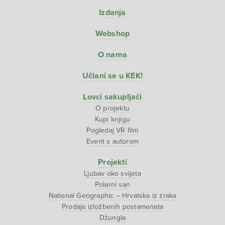
Izdanja
Webshop
O nama
Učlani se u KEK!
Lovci sakupljači
O projektu
Kupi knjigu
Pogledaj VR film
Event s autorom
Projekti
Ljubav oko svijeta
Polarni san
National Geographic – Hrvatska iz zraka
Prodaja izložbenih postamenata
Džungla