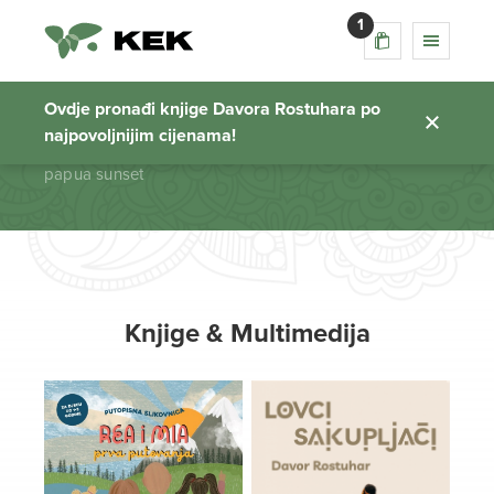
1
papua sunset
Ovdje pronađi knjige Davora Rostuhara po
najpovoljnijim cijenama!
Početna stranica
papua sunset
Knjige & Multimedija