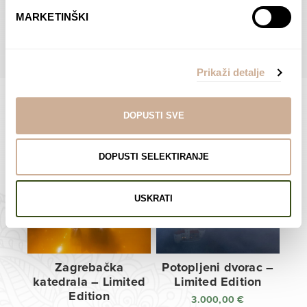
do
do
POGLEDAJTE SVE PROIZVODE U OVOJ KATEGORIJI
MARKETINŠKI
138,00 €
138,00 €
Prikaži detalje
DOPUSTI SVE
Limited Edition Fotografije
DOPUSTI SELEKTIRANJE
USKRATI
Zagrebačka
Potopljeni dvorac –
katedrala – Limited
Limited Edition
Edition
3.000,00
€