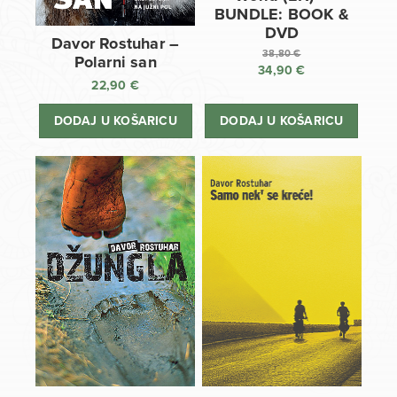
BUNDLE: BOOK &
DVD
Davor Rostuhar –
38,80
€
Polarni san
34,90
€
Izvorna
22,90
€
cijena
Trenutna
bila
cijena
DODAJ U KOŠARICU
DODAJ U KOŠARICU
je:
je:
38,80 €.
34,90 €.