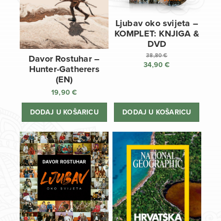
Ljubav oko svijeta –
KOMPLET: KNJIGA &
DVD
38,80
€
Davor Rostuhar –
34,90
€
Izvorna
Hunter-Gatherers
cijena
Trenutna
(EN)
bila
cijena
19,90
€
je:
je:
38,80 €.
34,90 €.
DODAJ U KOŠARICU
DODAJ U KOŠARICU