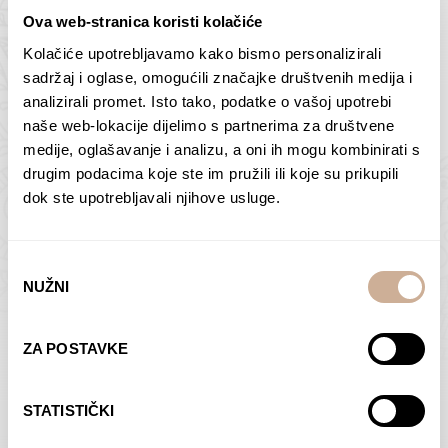
Ova web-stranica koristi kolačiće
Kolačiće upotrebljavamo kako bismo personalizirali
Butan – ljudi 2
Antarktika – krajolik
sadržaj i oglase, omogućili značajke društvenih medija i
2
analizirali promet. Isto tako, podatke o vašoj upotrebi
75,00
€
–
138,00
€
Raspon
cijena:
75,00
€
–
138,00
€
Raspon
naše web-lokacije dijelimo s partnerima za društvene
od
cijena:
medije, oglašavanje i analizu, a oni ih mogu kombinirati s
ODABERI OPCIJE
ODABERI OPCIJE
75,00 €
od
drugim podacima koje ste im pružili ili koje su prikupili
do
75,00 €
dok ste upotrebljavali njihove usluge.
138,00 €
do
138,00 €
Odabir
NUŽNI
pristanka
Dolac
Moreškanti – sjena
ZA POSTAVKE
75,00
€
–
138,00
€
Raspon
75,00
€
–
138,00
€
Raspon
cijena:
cijena:
ODABERI OPCIJE
ODABERI OPCIJE
STATISTIČKI
od
od
75,00 €
75,00 €