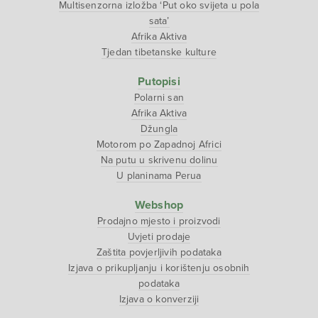
Multisenzorna izložba ‘Put oko svijeta u pola
sata’
Afrika Aktiva
Tjedan tibetanske kulture
Putopisi
Polarni san
Afrika Aktiva
Džungla
Motorom po Zapadnoj Africi
Na putu u skrivenu dolinu
U planinama Perua
Webshop
Prodajno mjesto i proizvodi
Uvjeti prodaje
Zaštita povjerljivih podataka
Izjava o prikupljanju i korištenju osobnih
podataka
Izjava o konverziji