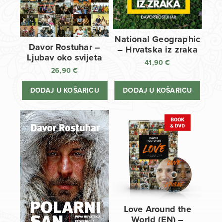
National Geographic
Davor Rostuhar –
– Hrvatska iz zraka
Ljubav oko svijeta
41,90
€
26,90
€
DODAJ U KOŠARICU
DODAJ U KOŠARICU
Love Around the
World (EN) –