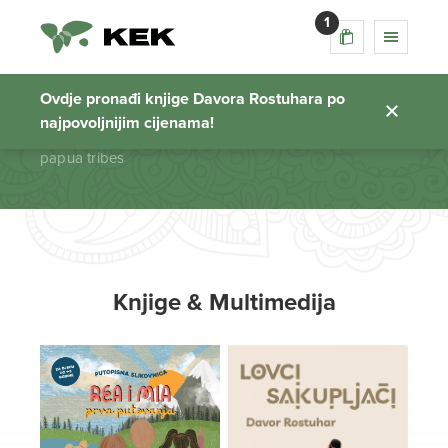
1
papua tribes
Ovdje pronađi knjige Davora Rostuhara po
najpovoljnijim cijenama!
Početna stranica
papua tribes
Knjige & Multimedija