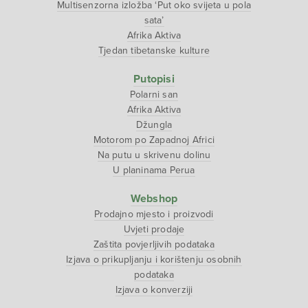
Multisenzorna izložba ‘Put oko svijeta u pola
sata’
Afrika Aktiva
Tjedan tibetanske kulture
Putopisi
Polarni san
Afrika Aktiva
Džungla
Motorom po Zapadnoj Africi
Na putu u skrivenu dolinu
U planinama Perua
Webshop
Prodajno mjesto i proizvodi
Uvjeti prodaje
Zaštita povjerljivih podataka
Izjava o prikupljanju i korištenju osobnih
podataka
Izjava o konverziji