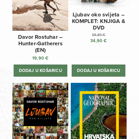
Ljubav oko svijeta –
KOMPLET: KNJIGA &
DVD
38,80
€
Davor Rostuhar –
34,90
€
Izvorna
Hunter-Gatherers
cijena
Trenutna
(EN)
bila
cijena
19,90
€
je:
je:
38,80 €.
34,90 €.
DODAJ U KOŠARICU
DODAJ U KOŠARICU