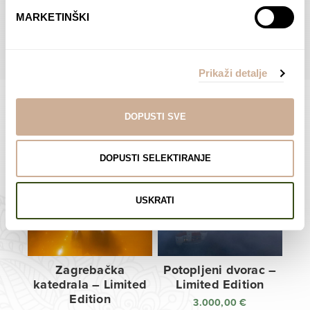
do
do
POGLEDAJTE SVE PROIZVODE U OVOJ KATEGORIJI
MARKETINŠKI
138,00 €
138,00 €
Prikaži detalje
DOPUSTI SVE
Limited Edition Fotografije
DOPUSTI SELEKTIRANJE
USKRATI
Zagrebačka
Potopljeni dvorac –
katedrala – Limited
Limited Edition
Edition
3.000,00
€