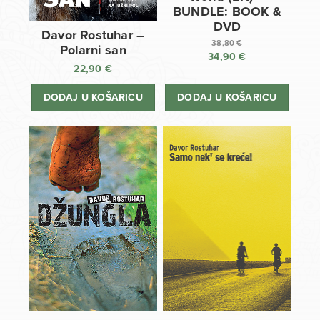
BUNDLE: BOOK &
DVD
Davor Rostuhar –
38,80
€
Polarni san
34,90
€
Izvorna
22,90
€
cijena
Trenutna
bila
cijena
DODAJ U KOŠARICU
DODAJ U KOŠARICU
je:
je:
38,80 €.
34,90 €.