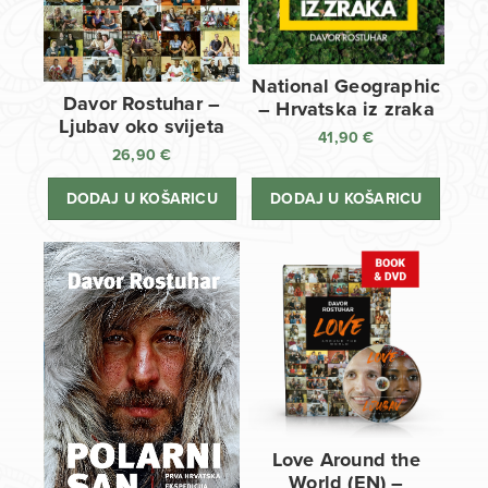
National Geographic
Davor Rostuhar –
– Hrvatska iz zraka
Ljubav oko svijeta
41,90
€
26,90
€
DODAJ U KOŠARICU
DODAJ U KOŠARICU
Love Around the
World (EN) –