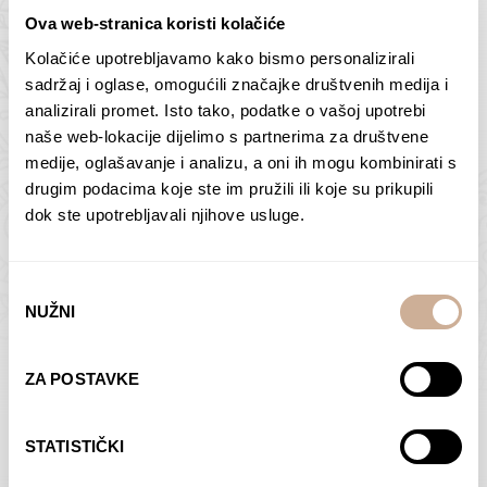
Ova web-stranica koristi kolačiće
Kolačiće upotrebljavamo kako bismo personalizirali
Butan – ljudi 2
Antarktika – krajolik
sadržaj i oglase, omogućili značajke društvenih medija i
2
analizirali promet. Isto tako, podatke o vašoj upotrebi
75,00
€
–
138,00
€
Raspon
cijena:
75,00
€
–
138,00
€
Raspon
naše web-lokacije dijelimo s partnerima za društvene
od
cijena:
medije, oglašavanje i analizu, a oni ih mogu kombinirati s
ODABERI OPCIJE
ODABERI OPCIJE
75,00 €
od
drugim podacima koje ste im pružili ili koje su prikupili
do
75,00 €
dok ste upotrebljavali njihove usluge.
138,00 €
do
138,00 €
Odabir
NUŽNI
pristanka
Dolac
Moreškanti – sjena
ZA POSTAVKE
75,00
€
–
138,00
€
Raspon
75,00
€
–
138,00
€
Raspon
cijena:
cijena:
ODABERI OPCIJE
ODABERI OPCIJE
STATISTIČKI
od
od
75,00 €
75,00 €