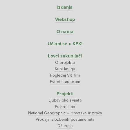
Izdanja
Webshop
O nama
Učlani se u KEK!
Lovci sakupljači
O projektu
Kupi knjigu
Pogledaj VR film
Event s autorom
Projekti
Ljubav oko svijeta
Polarni san
National Geographic – Hrvatska iz zraka
Prodaja izložbenih postamenata
Džungla