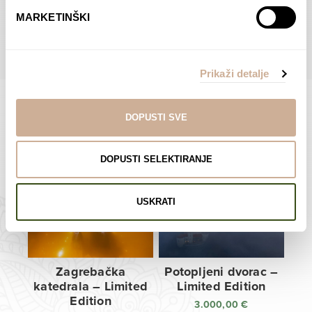
do
do
POGLEDAJTE SVE PROIZVODE U OVOJ KATEGORIJI
MARKETINŠKI
138,00 €
138,00 €
Prikaži detalje
DOPUSTI SVE
Limited Edition Fotografije
DOPUSTI SELEKTIRANJE
USKRATI
Zagrebačka
Potopljeni dvorac –
katedrala – Limited
Limited Edition
Edition
3.000,00
€