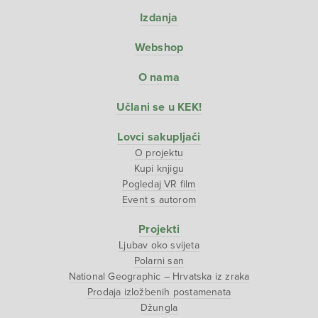
Izdanja
Webshop
O nama
Učlani se u KEK!
Lovci sakupljači
O projektu
Kupi knjigu
Pogledaj VR film
Event s autorom
Projekti
Ljubav oko svijeta
Polarni san
National Geographic – Hrvatska iz zraka
Prodaja izložbenih postamenata
Džungla