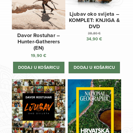
Ljubav oko svijeta –
KOMPLET: KNJIGA &
DVD
38,80
€
Davor Rostuhar –
34,90
€
Izvorna
Hunter-Gatherers
cijena
Trenutna
(EN)
bila
cijena
19,90
€
je:
je:
38,80 €.
34,90 €.
DODAJ U KOŠARICU
DODAJ U KOŠARICU