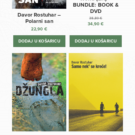
BUNDLE: BOOK &
DVD
Davor Rostuhar –
38,80
€
Polarni san
34,90
€
Izvorna
22,90
€
cijena
Trenutna
bila
cijena
DODAJ U KOŠARICU
DODAJ U KOŠARICU
je:
je:
38,80 €.
34,90 €.