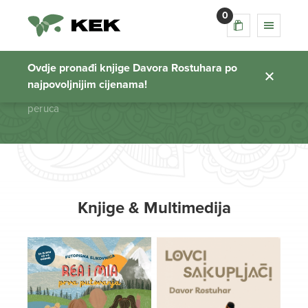
0
peruca
Ovdje pronađi knjige Davora Rostuhara po
najpovoljnijim cijenama!
Početna stranica
peruca
Knjige & Multimedija