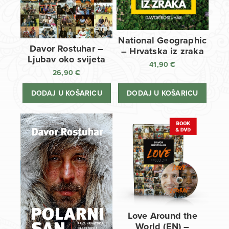
National Geographic
Davor Rostuhar –
– Hrvatska iz zraka
Ljubav oko svijeta
41,90
€
26,90
€
DODAJ U KOŠARICU
DODAJ U KOŠARICU
Love Around the
World (EN) –