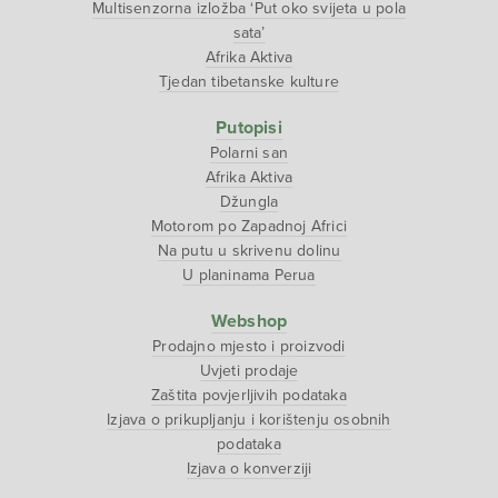
Multisenzorna izložba ‘Put oko svijeta u pola
sata’
Afrika Aktiva
Tjedan tibetanske kulture
Putopisi
Polarni san
Afrika Aktiva
Džungla
Motorom po Zapadnoj Africi
Na putu u skrivenu dolinu
U planinama Perua
Webshop
Prodajno mjesto i proizvodi
Uvjeti prodaje
Zaštita povjerljivih podataka
Izjava o prikupljanju i korištenju osobnih
podataka
Izjava o konverziji