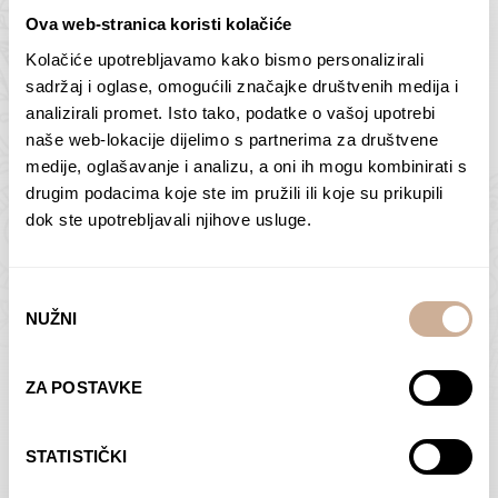
Ova web-stranica koristi kolačiće
Kolačiće upotrebljavamo kako bismo personalizirali
Butan – ljudi 2
Antarktika – krajolik
sadržaj i oglase, omogućili značajke društvenih medija i
2
analizirali promet. Isto tako, podatke o vašoj upotrebi
75,00
€
–
138,00
€
Raspon
cijena:
75,00
€
–
138,00
€
Raspon
naše web-lokacije dijelimo s partnerima za društvene
od
cijena:
medije, oglašavanje i analizu, a oni ih mogu kombinirati s
ODABERI OPCIJE
ODABERI OPCIJE
75,00 €
od
drugim podacima koje ste im pružili ili koje su prikupili
do
75,00 €
dok ste upotrebljavali njihove usluge.
138,00 €
do
138,00 €
Odabir
NUŽNI
pristanka
Dolac
Moreškanti – sjena
ZA POSTAVKE
75,00
€
–
138,00
€
Raspon
75,00
€
–
138,00
€
Raspon
cijena:
cijena:
ODABERI OPCIJE
ODABERI OPCIJE
STATISTIČKI
od
od
75,00 €
75,00 €