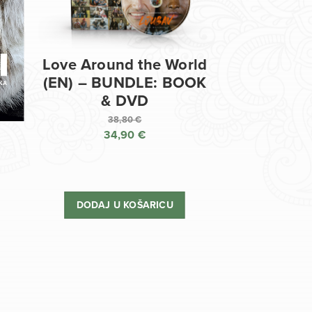
Love Around the World
(EN) – BUNDLE: BOOK
& DVD
38,80
€
34,90
€
Izvorna
cijena
Trenutna
bila
cijena
je:
je:
DODAJ U KOŠARICU
38,80 €.
34,90 €.