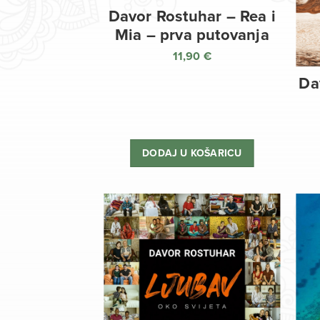
Davor Rostuhar – Rea i
Mia – prva putovanja
11,90
€
Da
DODAJ U KOŠARICU