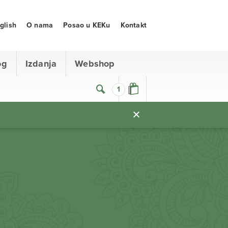
glish
O nama
Posao u KEKu
Kontakt
og
Izdanja
Webshop
1