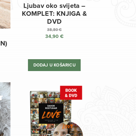
Ljubav oko svijeta –
KOMPLET: KNJIGA &
DVD
38,80
€
34,90
€
Izvorna
EN)
cijena
Trenutna
bila
cijena
je:
je:
DODAJ U KOŠARICU
38,80 €.
34,90 €.