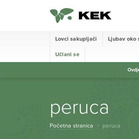
Lovci sakupljači
Ljubav oko 
Učlani se
Ovdje
peruca
Početna stranica
peruca