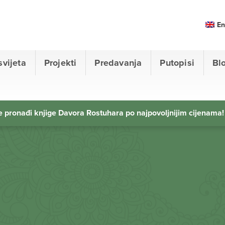
En
svijeta
Projekti
Predavanja
Putopisi
Bl
 pronađi knjige Davora Rostuhara po najpovoljnijim cijenama!