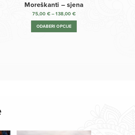
Moreškanti – sjena
75,00
€
–
138,00
€
aspon
Raspon
jena:
cijena:
ODABERI OPCIJE
d
od
,00 €
75,00 €
o
do
8,00 €
138,00 €
e