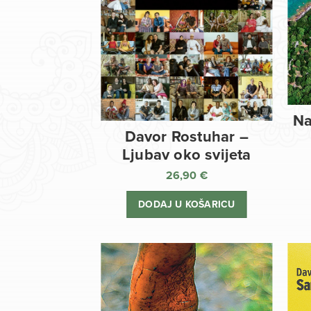
Na
Davor Rostuhar –
Ljubav oko svijeta
26,90
€
DODAJ U KOŠARICU