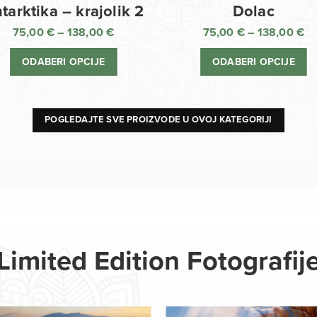
Dolac
tarktika – krajolik 2
75,00
€
–
138,00
€
75,00
€
–
138,00
€
R
Raspon
ci
cijena:
ODABERI OPCIJE
ODABERI OPCIJE
o
od
75
75,00 €
d
do
13
138,00 €
POGLEDAJTE SVE PROIZVODE U OVOJ KATEGORIJI
Limited Edition Fotografij