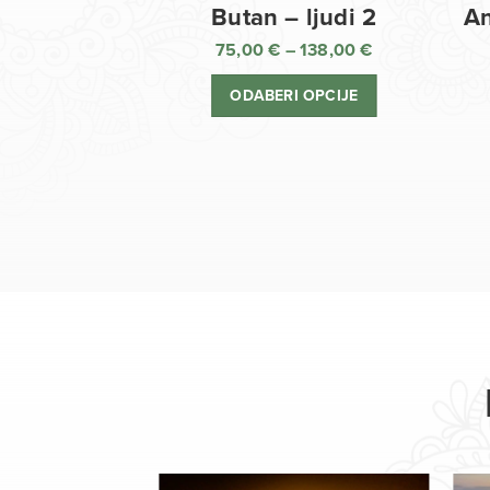
Butan – ljudi 2
An
75,00
€
–
138,00
€
Raspon
cijena:
ODABERI OPCIJE
od
75,00 €
do
138,00 €