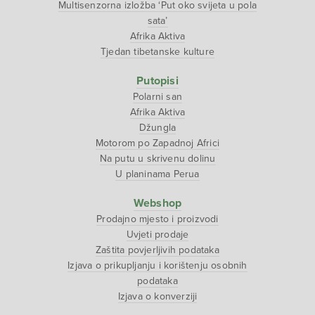
Multisenzorna izložba ‘Put oko svijeta u pola
sata’
Afrika Aktiva
Tjedan tibetanske kulture
Putopisi
Polarni san
Afrika Aktiva
Džungla
Motorom po Zapadnoj Africi
Na putu u skrivenu dolinu
U planinama Perua
Webshop
Prodajno mjesto i proizvodi
Uvjeti prodaje
Zaštita povjerljivih podataka
Izjava o prikupljanju i korištenju osobnih
podataka
Izjava o konverziji