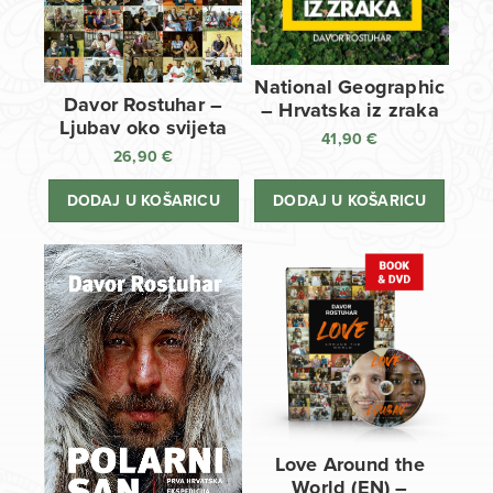
National Geographic
Davor Rostuhar –
– Hrvatska iz zraka
Ljubav oko svijeta
41,90
€
26,90
€
DODAJ U KOŠARICU
DODAJ U KOŠARICU
Love Around the
World (EN) –