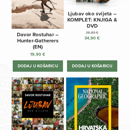
Ljubav oko svijeta –
KOMPLET: KNJIGA &
DVD
38,80
€
Davor Rostuhar –
34,90
€
Izvorna
Hunter-Gatherers
cijena
Trenutna
(EN)
bila
cijena
19,90
€
je:
je:
38,80 €.
34,90 €.
DODAJ U KOŠARICU
DODAJ U KOŠARICU