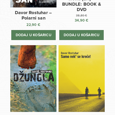
BUNDLE: BOOK &
DVD
Davor Rostuhar –
38,80
€
Polarni san
34,90
€
Izvorna
22,90
€
cijena
Trenutna
bila
cijena
DODAJ U KOŠARICU
DODAJ U KOŠARICU
je:
je:
38,80 €.
34,90 €.