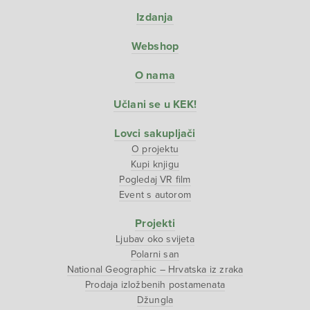
Izdanja
Webshop
O nama
Učlani se u KEK!
Lovci sakupljači
O projektu
Kupi knjigu
Pogledaj VR film
Event s autorom
Projekti
Ljubav oko svijeta
Polarni san
National Geographic – Hrvatska iz zraka
Prodaja izložbenih postamenata
Džungla