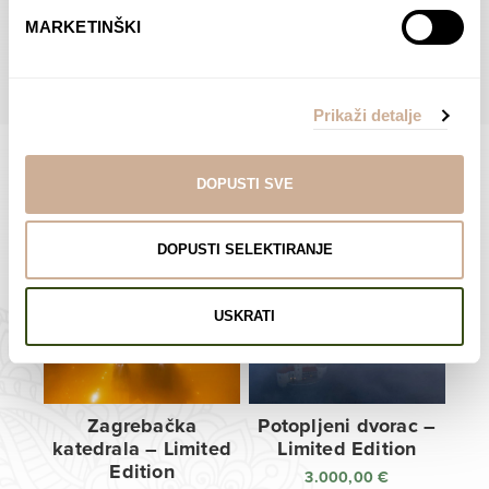
do
do
POGLEDAJTE SVE PROIZVODE U OVOJ KATEGORIJI
MARKETINŠKI
138,00 €
138,00 €
Prikaži detalje
DOPUSTI SVE
Limited Edition Fotografije
DOPUSTI SELEKTIRANJE
USKRATI
Zagrebačka
Potopljeni dvorac –
katedrala – Limited
Limited Edition
Edition
3.000,00
€