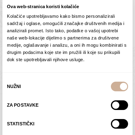
Ova web-stranica koristi kolačiće
Kolačiće upotrebljavamo kako bismo personalizirali
Butan – ljudi 2
Antarktika – krajolik
sadržaj i oglase, omogućili značajke društvenih medija i
2
analizirali promet. Isto tako, podatke o vašoj upotrebi
75,00
€
–
138,00
€
Raspon
cijena:
75,00
€
–
138,00
€
Raspon
naše web-lokacije dijelimo s partnerima za društvene
od
cijena:
medije, oglašavanje i analizu, a oni ih mogu kombinirati s
ODABERI OPCIJE
ODABERI OPCIJE
75,00 €
od
drugim podacima koje ste im pružili ili koje su prikupili
do
75,00 €
dok ste upotrebljavali njihove usluge.
138,00 €
do
138,00 €
Odabir
NUŽNI
pristanka
Dolac
Moreškanti – sjena
ZA POSTAVKE
75,00
€
–
138,00
€
Raspon
75,00
€
–
138,00
€
Raspon
cijena:
cijena:
ODABERI OPCIJE
ODABERI OPCIJE
STATISTIČKI
od
od
75,00 €
75,00 €