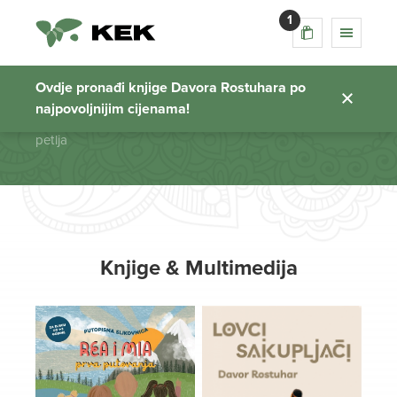
1
petlja
Ovdje pronađi knjige Davora Rostuhara po
najpovoljnijim cijenama!
Početna stranica
petlja
Knjige & Multimedija