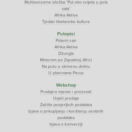
Multisenzorna izložba ‘Put oko svijeta u pola
sata’
Afrika Aktiva
Tjedan tibetanske kulture
Putopisi
Polarni san
Afrika Aktiva
Džungla
Motorom po Zapadnoj Africi
Na putu u skrivenu dolinu
U planinama Perua
Webshop
Prodajno mjesto i proizvodi
Uvjeti prodaje
Zaštita povjerljivih podataka
Izjava o prikupljanju i korištenju osobnih
podataka
Izjava o konverziji