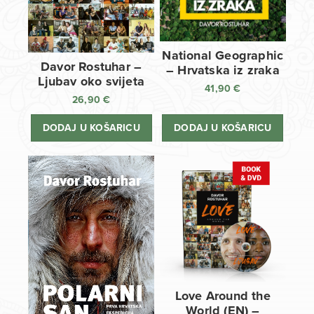
National Geographic
Davor Rostuhar –
– Hrvatska iz zraka
Ljubav oko svijeta
41,90
€
26,90
€
DODAJ U KOŠARICU
DODAJ U KOŠARICU
Love Around the
World (EN) –