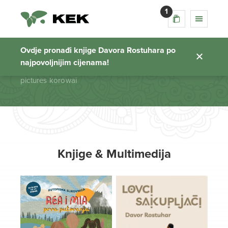
1
pictures korowai
Ovdje pronađi knjige Davora Rostuhara po
najpovoljnijim cijenama!
Početna stranica
pictures korowai
Knjige & Multimedija