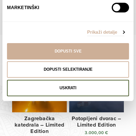
do
do
POGLEDAJTE SVE PROIZVODE U OVOJ KATEGORIJI
MARKETINŠKI
138,00 €
138,00 €
Prikaži detalje
DOPUSTI SVE
Limited Edition Fotografije
DOPUSTI SELEKTIRANJE
USKRATI
Zagrebačka
Potopljeni dvorac –
katedrala – Limited
Limited Edition
Edition
3.000,00
€