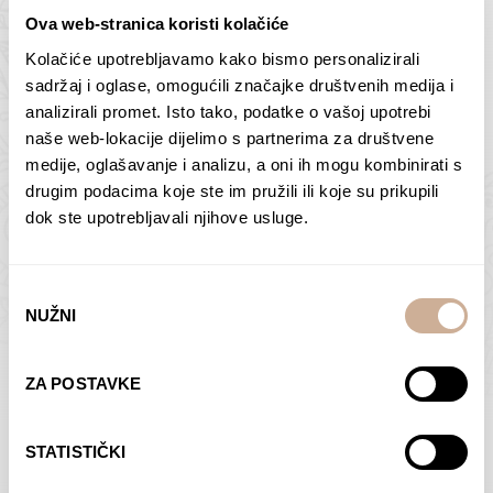
Ova web-stranica koristi kolačiće
Kolačiće upotrebljavamo kako bismo personalizirali
Butan – ljudi 2
Antarktika – krajolik
sadržaj i oglase, omogućili značajke društvenih medija i
2
analizirali promet. Isto tako, podatke o vašoj upotrebi
75,00
€
–
138,00
€
Raspon
cijena:
75,00
€
–
138,00
€
Raspon
naše web-lokacije dijelimo s partnerima za društvene
od
cijena:
medije, oglašavanje i analizu, a oni ih mogu kombinirati s
ODABERI OPCIJE
ODABERI OPCIJE
75,00 €
od
drugim podacima koje ste im pružili ili koje su prikupili
do
75,00 €
dok ste upotrebljavali njihove usluge.
138,00 €
do
138,00 €
Odabir
NUŽNI
pristanka
Dolac
Moreškanti – sjena
ZA POSTAVKE
75,00
€
–
138,00
€
Raspon
75,00
€
–
138,00
€
Raspon
cijena:
cijena:
ODABERI OPCIJE
ODABERI OPCIJE
STATISTIČKI
od
od
75,00 €
75,00 €