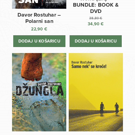
BUNDLE: BOOK &
DVD
Davor Rostuhar –
38,80
€
Polarni san
34,90
€
Izvorna
22,90
€
cijena
Trenutna
bila
cijena
DODAJ U KOŠARICU
DODAJ U KOŠARICU
je:
je:
38,80 €.
34,90 €.