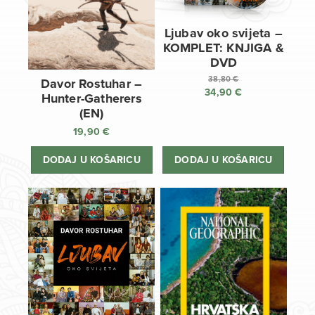
Ljubav oko svijeta –
KOMPLET: KNJIGA &
DVD
38,80
€
Davor Rostuhar –
34,90
€
Izvorna
Hunter-Gatherers
cijena
Trenutna
(EN)
bila
cijena
19,90
€
je:
je:
38,80 €.
34,90 €.
DODAJ U KOŠARICU
DODAJ U KOŠARICU