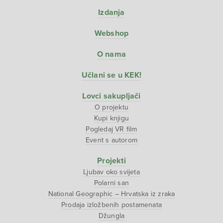
Izdanja
Webshop
O nama
Učlani se u KEK!
Lovci sakupljači
O projektu
Kupi knjigu
Pogledaj VR film
Event s autorom
Projekti
Ljubav oko svijeta
Polarni san
National Geographic – Hrvatska iz zraka
Prodaja izložbenih postamenata
Džungla