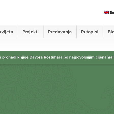
En
svijeta
Projekti
Predavanja
Putopisi
Bl
 pronađi knjige Davora Rostuhara po najpovoljnijim cijenama!
d