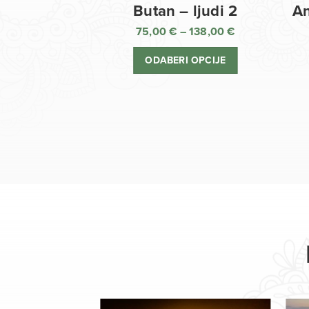
Butan – ljudi 2
An
75,00
€
–
138,00
€
Raspon
cijena:
ODABERI OPCIJE
od
75,00 €
do
138,00 €