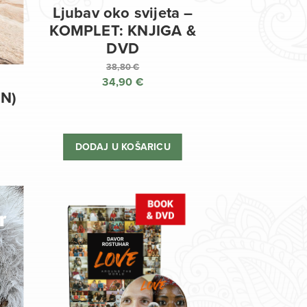
Ljubav oko svijeta –
KOMPLET: KNJIGA &
DVD
38,80
€
34,90
€
Izvorna
EN)
cijena
Trenutna
bila
cijena
je:
je:
DODAJ U KOŠARICU
38,80 €.
34,90 €.