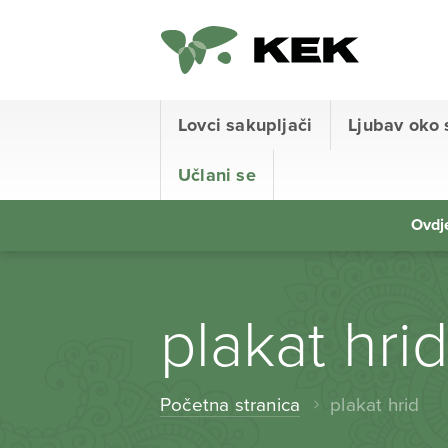
Lovci sakupljači
Ljubav oko 
Učlani se
Ovdje
plakat hri
Početna stranica
plakat hrid