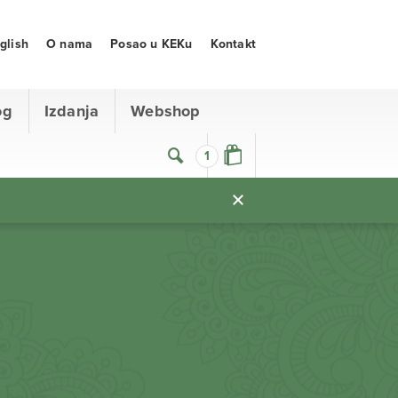
glish
O nama
Posao u KEKu
Kontakt
og
Izdanja
Webshop
1