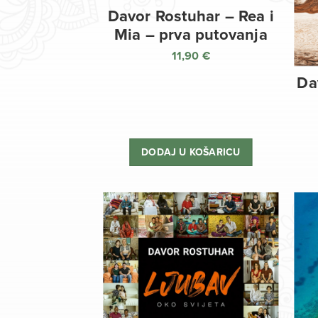
Davor Rostuhar – Rea i
Mia – prva putovanja
11,90
€
Da
DODAJ U KOŠARICU