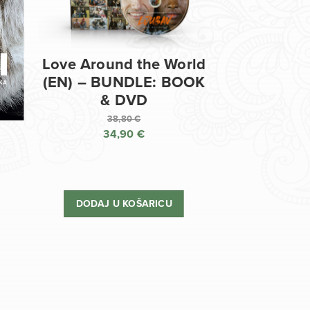
Love Around the World
(EN) – BUNDLE: BOOK
& DVD
38,80
€
34,90
€
Izvorna
cijena
Trenutna
bila
cijena
je:
je:
DODAJ U KOŠARICU
38,80 €.
34,90 €.