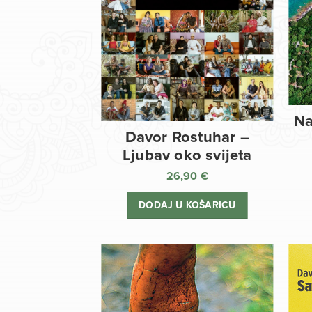
Na
Davor Rostuhar –
Ljubav oko svijeta
26,90
€
DODAJ U KOŠARICU