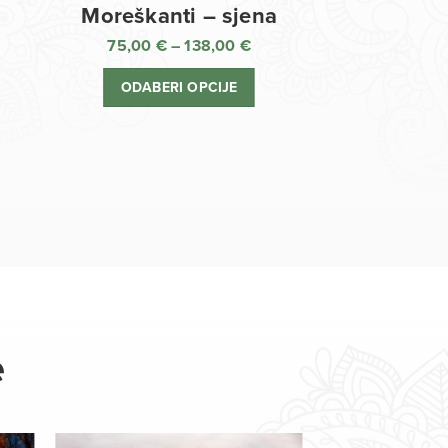
Moreškanti – sjena
75,00
€
–
138,00
€
aspon
Raspon
jena:
cijena:
ODABERI OPCIJE
d
od
,00 €
75,00 €
o
do
8,00 €
138,00 €
e