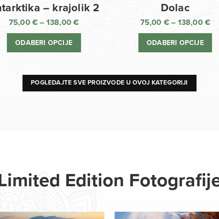
Dolac
tarktika – krajolik 2
75,00
€
–
138,00
€
75,00
€
–
138,00
€
R
Raspon
ci
cijena:
ODABERI OPCIJE
ODABERI OPCIJE
o
od
75
75,00 €
d
do
13
138,00 €
POGLEDAJTE SVE PROIZVODE U OVOJ KATEGORIJI
Limited Edition Fotografij