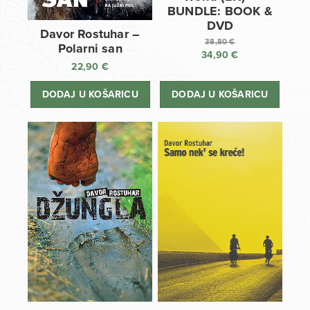
BUNDLE: BOOK &
DVD
Davor Rostuhar –
38,80
€
Polarni san
34,90
€
Izvorna
22,90
€
cijena
Trenutna
bila
cijena
DODAJ U KOŠARICU
DODAJ U KOŠARICU
je:
je:
38,80 €.
34,90 €.