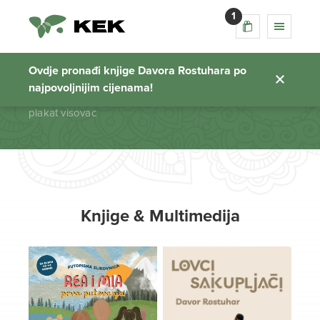
1
plakat visovac
Ovdje pronađi knjige Davora Rostuhara po
najpovoljnijim cijenama!
Početna stranica
plakat visovac
Knjige & Multimedija