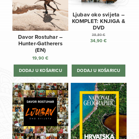
Ljubav oko svijeta –
KOMPLET: KNJIGA &
DVD
38,80
€
Davor Rostuhar –
34,90
€
Izvorna
Hunter-Gatherers
cijena
Trenutna
(EN)
bila
cijena
19,90
€
je:
je:
38,80 €.
34,90 €.
DODAJ U KOŠARICU
DODAJ U KOŠARICU