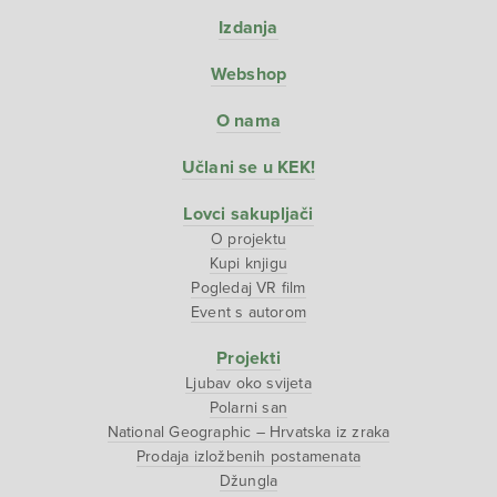
Izdanja
Webshop
O nama
Učlani se u KEK!
Lovci sakupljači
O projektu
Kupi knjigu
Pogledaj VR film
Event s autorom
Projekti
Ljubav oko svijeta
Polarni san
National Geographic – Hrvatska iz zraka
Prodaja izložbenih postamenata
Džungla