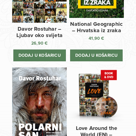
National Geographic
Davor Rostuhar –
– Hrvatska iz zraka
Ljubav oko svijeta
41,90
€
26,90
€
DODAJ U KOŠARICU
DODAJ U KOŠARICU
Love Around the
World (EN) –