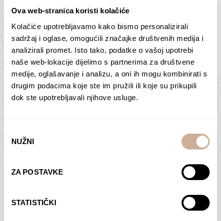
Ova web-stranica koristi kolačiće
Kolačiće upotrebljavamo kako bismo personalizirali
Butan – ljudi 2
Antarktika – krajolik
sadržaj i oglase, omogućili značajke društvenih medija i
2
analizirali promet. Isto tako, podatke o vašoj upotrebi
75,00
€
–
138,00
€
Raspon
cijena:
75,00
€
–
138,00
€
Raspon
naše web-lokacije dijelimo s partnerima za društvene
od
cijena:
medije, oglašavanje i analizu, a oni ih mogu kombinirati s
ODABERI OPCIJE
ODABERI OPCIJE
75,00 €
od
drugim podacima koje ste im pružili ili koje su prikupili
do
75,00 €
dok ste upotrebljavali njihove usluge.
138,00 €
do
138,00 €
Odabir
NUŽNI
pristanka
Dolac
Moreškanti – sjena
ZA POSTAVKE
75,00
€
–
138,00
€
Raspon
75,00
€
–
138,00
€
Raspon
cijena:
cijena:
ODABERI OPCIJE
ODABERI OPCIJE
STATISTIČKI
od
od
75,00 €
75,00 €