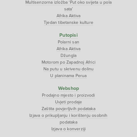
Multisenzorna izložba ‘Put oko svijeta u pola
sata’
Afrika Aktiva
Tjedan tibetanske kulture
Putopisi
Polarni san
Afrika Aktiva
Džungla
Motorom po Zapadnoj Africi
Na putu u skrivenu dolinu
U planinama Perua
Webshop
Prodajno mjesto i proizvodi
Uvjeti prodaje
Zaštita povjerljivih podataka
Izjava o prikupljanju i korištenju osobnih
podataka
Izjava o konverziji