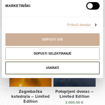
do
do
POGLEDAJTE SVE PROIZVODE U OVOJ KATEGORIJI
MARKETINŠKI
138,00 €
138,00 €
Prikaži detalje
DOPUSTI SVE
Limited Edition Fotografije
DOPUSTI SELEKTIRANJE
USKRATI
Zagrebačka
Potopljeni dvorac –
katedrala – Limited
Limited Edition
Edition
3.000,00
€