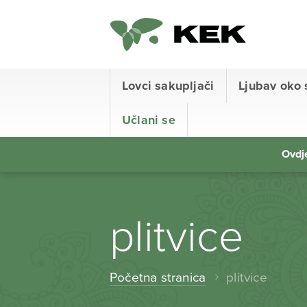
Lovci sakupljači
Ljubav oko 
Učlani se
Ovdje
plitvice
Početna stranica
plitvice