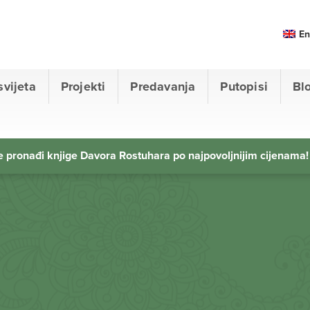
En
svijeta
Projekti
Predavanja
Putopisi
Bl
 pronađi knjige Davora Rostuhara po najpovoljnijim cijenama!