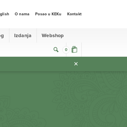
glish
O nama
Posao u KEKu
Kontakt
og
Izdanja
Webshop
0