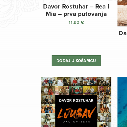
Davor Rostuhar – Rea i
Mia – prva putovanja
11,90
€
Da
DODAJ U KOŠARICU