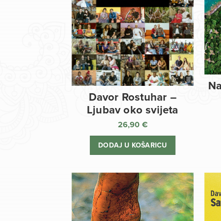
Na
Davor Rostuhar –
Ljubav oko svijeta
26,90
€
DODAJ U KOŠARICU