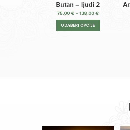
Butan – ljudi 2
An
75,00
€
–
138,00
€
Raspon
cijena:
ODABERI OPCIJE
od
75,00 €
do
138,00 €