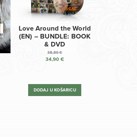
Love Around the World
(EN) – BUNDLE: BOOK
& DVD
38,80
€
34,90
€
Izvorna
cijena
Trenutna
bila
cijena
je:
je:
DODAJ U KOŠARICU
38,80 €.
34,90 €.