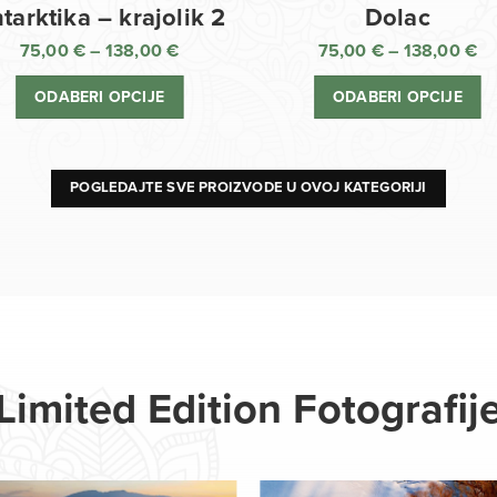
Dolac
tarktika – krajolik 2
75,00
€
–
138,00
€
75,00
€
–
138,00
€
R
Raspon
ci
cijena:
ODABERI OPCIJE
ODABERI OPCIJE
o
od
75
75,00 €
d
do
13
138,00 €
POGLEDAJTE SVE PROIZVODE U OVOJ KATEGORIJI
Limited Edition Fotografij