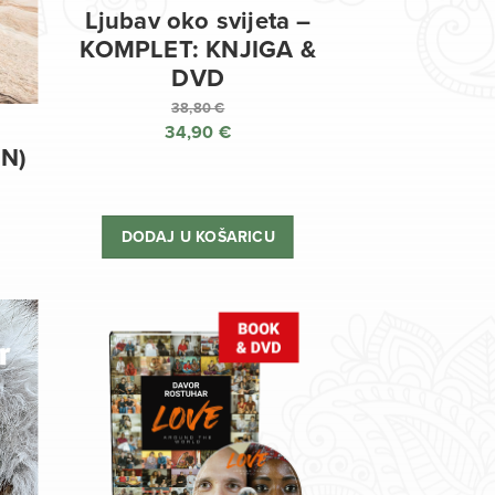
Ljubav oko svijeta –
KOMPLET: KNJIGA &
DVD
38,80
€
34,90
€
Izvorna
EN)
cijena
Trenutna
bila
cijena
je:
je:
DODAJ U KOŠARICU
38,80 €.
34,90 €.