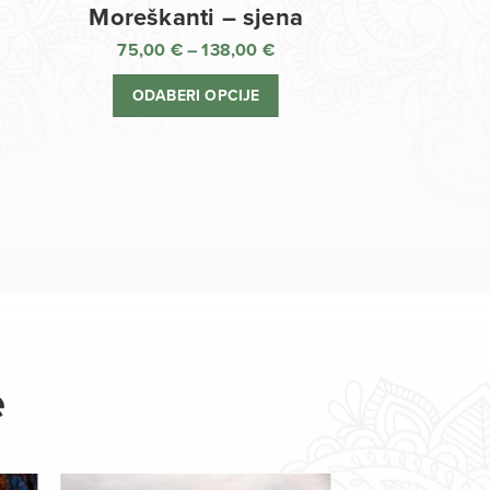
Moreškanti – sjena
75,00
€
–
138,00
€
aspon
Raspon
jena:
cijena:
ODABERI OPCIJE
d
od
,00 €
75,00 €
o
do
8,00 €
138,00 €
e