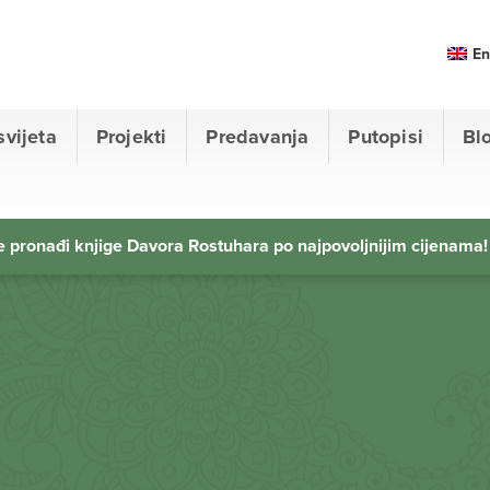
En
svijeta
Projekti
Predavanja
Putopisi
Bl
 pronađi knjige Davora Rostuhara po najpovoljnijim cijenama!