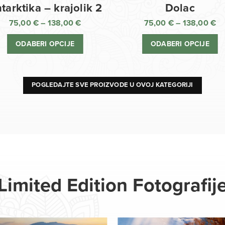
Dolac
tarktika – krajolik 2
75,00
€
–
138,00
€
75,00
€
–
138,00
€
R
Raspon
ci
cijena:
ODABERI OPCIJE
ODABERI OPCIJE
o
od
75
75,00 €
d
do
13
138,00 €
POGLEDAJTE SVE PROIZVODE U OVOJ KATEGORIJI
Limited Edition Fotografij