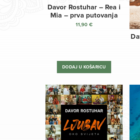
Davor Rostuhar – Rea i
Mia – prva putovanja
11,90
€
Da
DODAJ U KOŠARICU