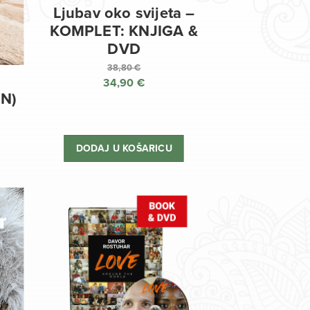
Ljubav oko svijeta –
KOMPLET: KNJIGA &
DVD
38,80
€
34,90
€
Izvorna
EN)
cijena
Trenutna
bila
cijena
je:
je:
DODAJ U KOŠARICU
38,80 €.
34,90 €.