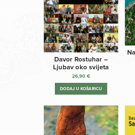
Na
Davor Rostuhar –
Ljubav oko svijeta
26,90
€
DODAJ U KOŠARICU