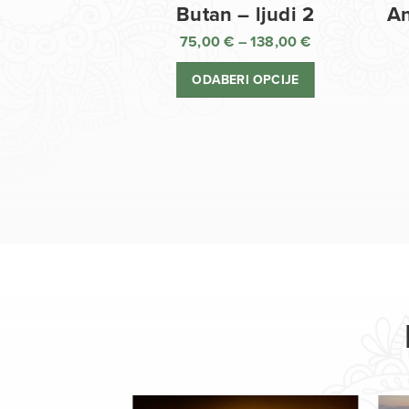
Butan – ljudi 2
An
75,00
€
–
138,00
€
Raspon
cijena:
ODABERI OPCIJE
od
75,00 €
do
138,00 €