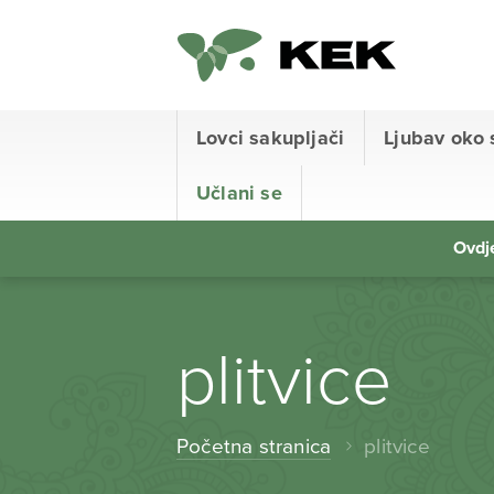
Lovci sakupljači
Ljubav oko 
Učlani se
Ovdje
plitvice
Početna stranica
plitvice