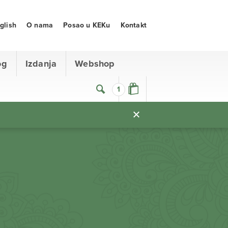
glish
O nama
Posao u KEKu
Kontakt
og
Izdanja
Webshop
1