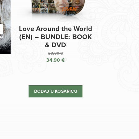
Love Around the World
(EN) – BUNDLE: BOOK
& DVD
38,80
€
34,90
€
Izvorna
cijena
Trenutna
bila
cijena
je:
je:
DODAJ U KOŠARICU
38,80 €.
34,90 €.