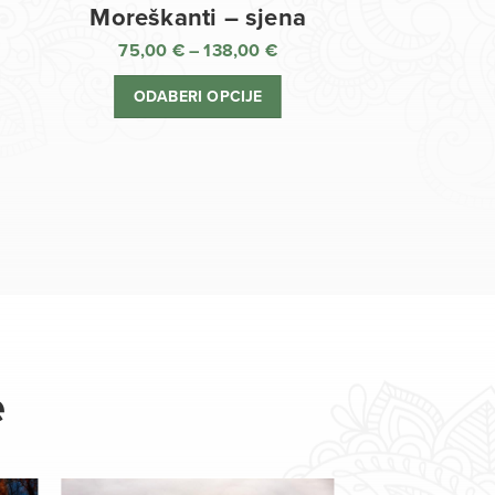
Moreškanti – sjena
75,00
€
–
138,00
€
aspon
Raspon
jena:
cijena:
ODABERI OPCIJE
d
od
,00 €
75,00 €
o
do
8,00 €
138,00 €
e