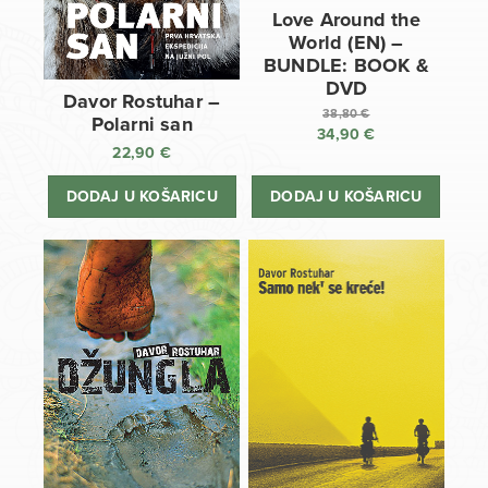
Love Around the
World (EN) –
BUNDLE: BOOK &
DVD
Davor Rostuhar –
38,80
€
Polarni san
34,90
€
Izvorna
22,90
€
cijena
Trenutna
bila
cijena
DODAJ U KOŠARICU
DODAJ U KOŠARICU
je:
je:
38,80 €.
34,90 €.