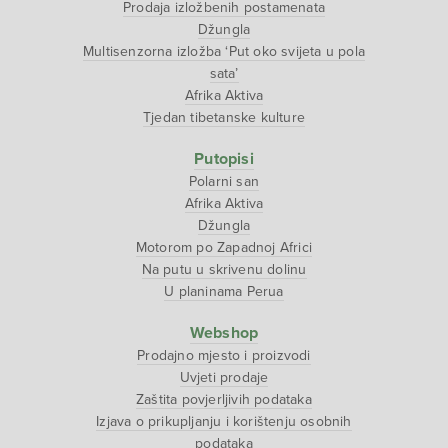
Prodaja izložbenih postamenata
Džungla
Multisenzorna izložba ‘Put oko svijeta u pola
sata’
Afrika Aktiva
Tjedan tibetanske kulture
Putopisi
Polarni san
Afrika Aktiva
Džungla
Motorom po Zapadnoj Africi
Na putu u skrivenu dolinu
U planinama Perua
Webshop
Prodajno mjesto i proizvodi
Uvjeti prodaje
Zaštita povjerljivih podataka
Izjava o prikupljanju i korištenju osobnih
podataka