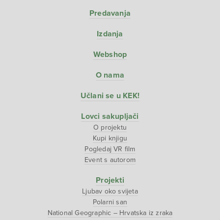
Predavanja
Izdanja
Webshop
O nama
Učlani se u KEK!
Lovci sakupljači
O projektu
Kupi knjigu
Pogledaj VR film
Event s autorom
Projekti
Ljubav oko svijeta
Polarni san
National Geographic – Hrvatska iz zraka