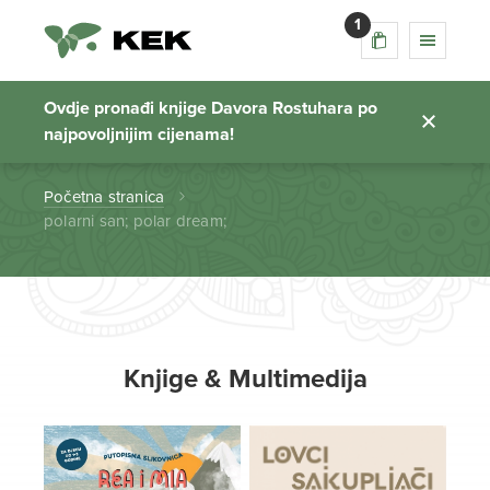
1
polarni san; polar
dream;
Ovdje pronađi knjige Davora Rostuhara po
najpovoljnijim cijenama!
Početna stranica
polarni san; polar dream;
Knjige & Multimedija