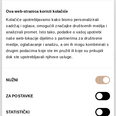
Ova web-stranica koristi kolačiće
Kolačiće upotrebljavamo kako bismo personalizirali
sadržaj i oglase, omogućili značajke društvenih medija i
Butan – ljudi 2
Antarktika – krajolik
analizirali promet. Isto tako, podatke o vašoj upotrebi
2
75,00
€
–
138,00
€
Raspon
naše web-lokacije dijelimo s partnerima za društvene
cijena:
75,00
€
–
138,00
€
Raspon
medije, oglašavanje i analizu, a oni ih mogu kombinirati s
od
cijena:
drugim podacima koje ste im pružili ili koje su prikupili
ODABERI OPCIJE
ODABERI OPCIJE
75,00 €
od
dok ste upotrebljavali njihove usluge.
do
75,00 €
138,00 €
do
138,00 €
Odabir
NUŽNI
pristanka
ZA POSTAVKE
Dolac
Moreškanti – sjena
75,00
€
–
138,00
€
Raspon
75,00
€
–
138,00
€
Raspon
STATISTIČKI
cijena:
cijena: