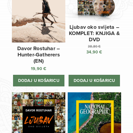
Ljubav oko svijeta –
KOMPLET: KNJIGA &
DVD
38,80
€
Davor Rostuhar –
34,90
€
Izvorna
Hunter-Gatherers
cijena
Trenutna
(EN)
bila
cijena
19,90
€
je:
je:
38,80 €.
34,90 €.
DODAJ U KOŠARICU
DODAJ U KOŠARICU