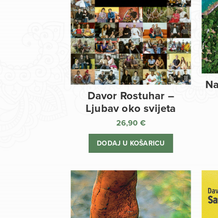
Na
Davor Rostuhar –
Ljubav oko svijeta
26,90
€
DODAJ U KOŠARICU