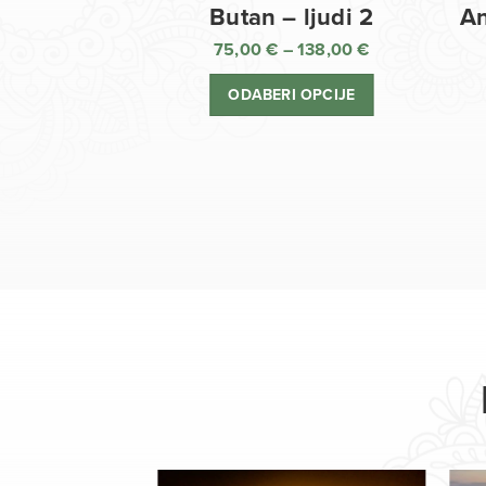
Butan – ljudi 2
An
75,00
€
–
138,00
€
Raspon
cijena:
ODABERI OPCIJE
od
75,00 €
do
138,00 €