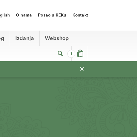
glish
O nama
Posao u KEKu
Kontakt
og
Izdanja
Webshop
1