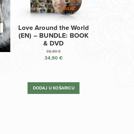
Love Around the World
(EN) – BUNDLE: BOOK
& DVD
38,80
€
34,90
€
Izvorna
cijena
Trenutna
bila
cijena
je:
je:
DODAJ U KOŠARICU
38,80 €.
34,90 €.