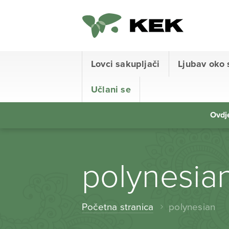
Lovci sakupljači
Ljubav oko 
Učlani se
Ovdje
polynesia
Početna stranica
polynesian