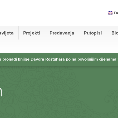
En
svijeta
Projekti
Predavanja
Putopisi
Bl
 pronađi knjige Davora Rostuhara po najpovoljnijim cijenama!
n