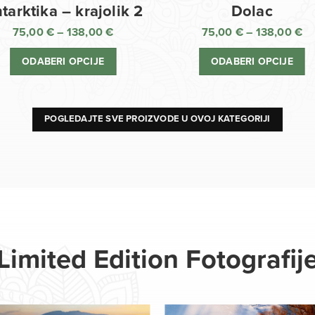
Dolac
tarktika – krajolik 2
75,00
€
–
138,00
€
75,00
€
–
138,00
€
R
Raspon
ci
cijena:
ODABERI OPCIJE
ODABERI OPCIJE
o
od
75
75,00 €
d
do
13
138,00 €
POGLEDAJTE SVE PROIZVODE U OVOJ KATEGORIJI
Limited Edition Fotografij