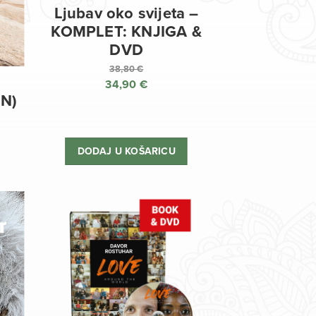
Ljubav oko svijeta –
KOMPLET: KNJIGA &
DVD
38,80
€
34,90
€
Izvorna
EN)
cijena
Trenutna
bila
cijena
je:
je:
DODAJ U KOŠARICU
38,80 €.
34,90 €.