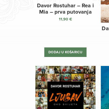
Davor Rostuhar – Rea i
Mia – prva putovanja
11,90
€
Da
DODAJ U KOŠARICU