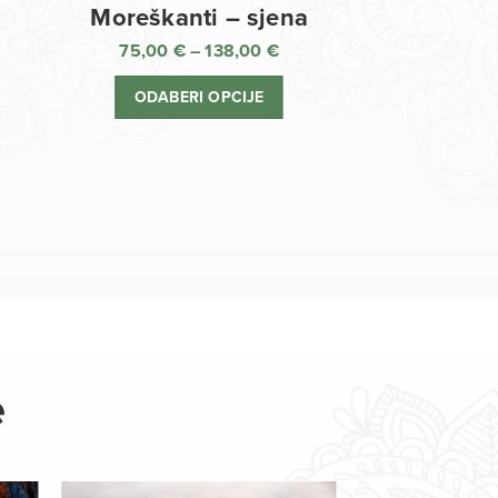
Moreškanti – sjena
75,00
€
–
138,00
€
aspon
Raspon
jena:
cijena:
ODABERI OPCIJE
d
od
,00 €
75,00 €
o
do
8,00 €
138,00 €
e