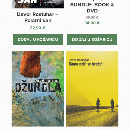
BUNDLE: BOOK &
DVD
Davor Rostuhar –
38,80
€
Polarni san
34,90
€
Izvorna
22,90
€
cijena
Trenutna
bila
cijena
DODAJ U KOŠARICU
DODAJ U KOŠARICU
je:
je:
38,80 €.
34,90 €.