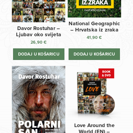
National Geographic
Davor Rostuhar –
– Hrvatska iz zraka
Ljubav oko svijeta
41,90
€
26,90
€
DODAJ U KOŠARICU
DODAJ U KOŠARICU
Love Around the
World (EN) –