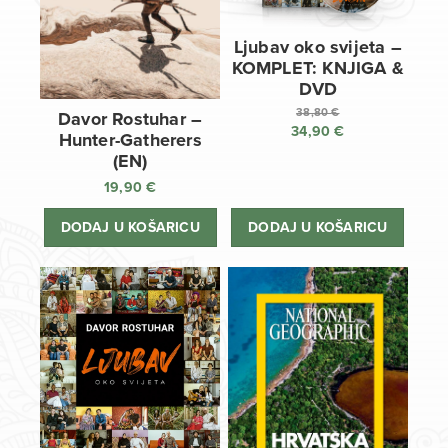
Ljubav oko svijeta –
KOMPLET: KNJIGA &
DVD
38,80
€
Davor Rostuhar –
34,90
€
Izvorna
Hunter-Gatherers
cijena
Trenutna
(EN)
bila
cijena
19,90
€
je:
je:
38,80 €.
34,90 €.
DODAJ U KOŠARICU
DODAJ U KOŠARICU