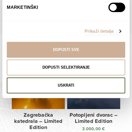
do
do
POGLEDAJTE SVE PROIZVODE U OVOJ KATEGORIJI
MARKETINŠKI
138,00 €
138,00 €
Prikaži detalje
DOPUSTI SVE
Limited Edition Fotografije
DOPUSTI SELEKTIRANJE
USKRATI
Zagrebačka
Potopljeni dvorac –
katedrala – Limited
Limited Edition
Edition
3.000,00
€