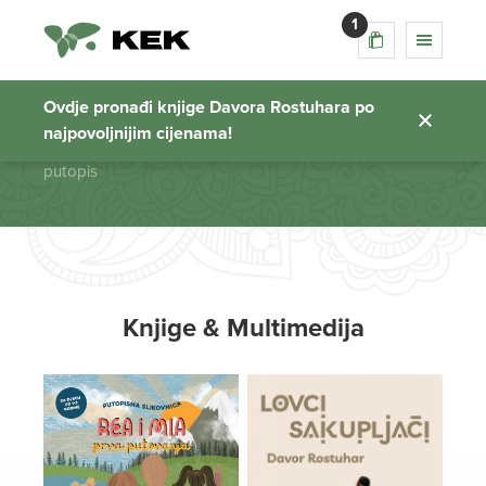
1
putopis
Ovdje pronađi knjige Davora Rostuhara po
najpovoljnijim cijenama!
Početna stranica
putopis
Knjige & Multimedija