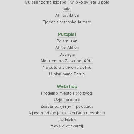
Multisenzorna izložba ‘Put oko svijeta u pola
sata’
Afrika Aktiva
Tjedan tibetanske kulture
Putopisi
Polarni san
Afrika Aktiva
Džungla
Motorom po Zapadnoj Africi
Na putu u skrivenu dolinu
U planinama Perua
Webshop
Prodajno mjesto i proizvodi
Uvjeti prodaje
Zaštita povjerljivih podataka
Izjava o prikupljanju i korištenju osobnih
podataka
Izjava o konverziji