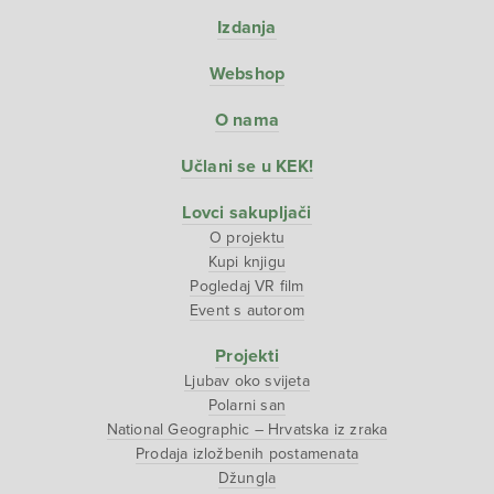
Izdanja
Webshop
O nama
Učlani se u KEK!
Lovci sakupljači
O projektu
Kupi knjigu
Pogledaj VR film
Event s autorom
Projekti
Ljubav oko svijeta
Polarni san
National Geographic – Hrvatska iz zraka
Prodaja izložbenih postamenata
Džungla