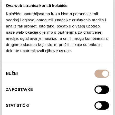
Ova web-stranica koristi kolačiće
Kolačiće upotrebljavamo kako bismo personalizirali
Butan – ljudi 2
Antarktika – krajolik
sadržaj i oglase, omogućili značajke društvenih medija i
2
analizirali promet. Isto tako, podatke o vašoj upotrebi
75,00
€
–
138,00
€
Raspon
cijena:
75,00
€
–
138,00
€
Raspon
naše web-lokacije dijelimo s partnerima za društvene
od
cijena:
medije, oglašavanje i analizu, a oni ih mogu kombinirati s
ODABERI OPCIJE
ODABERI OPCIJE
75,00 €
od
drugim podacima koje ste im pružili ili koje su prikupili
do
75,00 €
dok ste upotrebljavali njihove usluge.
138,00 €
do
138,00 €
Odabir
NUŽNI
pristanka
Dolac
Moreškanti – sjena
ZA POSTAVKE
75,00
€
–
138,00
€
Raspon
75,00
€
–
138,00
€
Raspon
cijena:
cijena:
ODABERI OPCIJE
ODABERI OPCIJE
STATISTIČKI
od
od
75,00 €
75,00 €