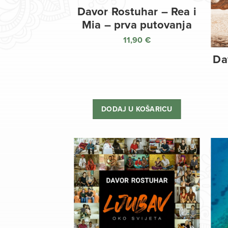
Davor Rostuhar – Rea i
Mia – prva putovanja
11,90
€
Da
DODAJ U KOŠARICU