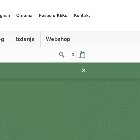
glish
O nama
Posao u KEKu
Kontakt
og
Izdanja
Webshop
0