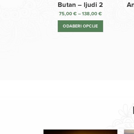
Butan – ljudi 2
An
75,00
€
–
138,00
€
Raspon
cijena:
ODABERI OPCIJE
od
75,00 €
do
138,00 €