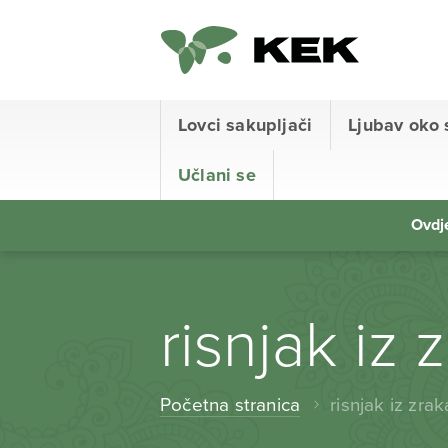
Lovci sakupljači
Ljubav oko 
Učlani se
Ovdje
risnjak iz 
Početna stranica
risnjak iz zrak