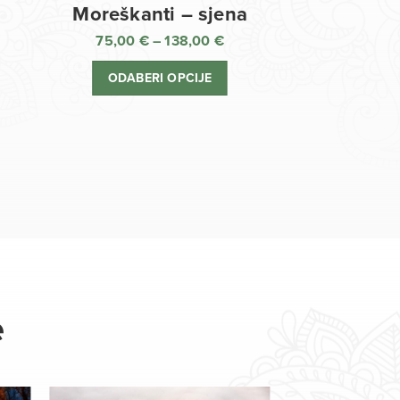
Moreškanti – sjena
75,00
€
–
138,00
€
aspon
Raspon
jena:
cijena:
ODABERI OPCIJE
d
od
,00 €
75,00 €
o
do
8,00 €
138,00 €
e