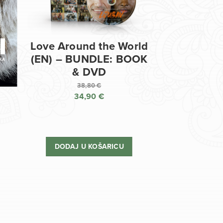
Love Around the World
(EN) – BUNDLE: BOOK
& DVD
38,80
€
34,90
€
Izvorna
cijena
Trenutna
bila
cijena
je:
je:
DODAJ U KOŠARICU
38,80 €.
34,90 €.