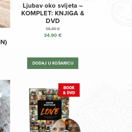
Ljubav oko svijeta –
KOMPLET: KNJIGA &
DVD
38,80
€
34,90
€
Izvorna
EN)
cijena
Trenutna
bila
cijena
je:
je:
DODAJ U KOŠARICU
38,80 €.
34,90 €.