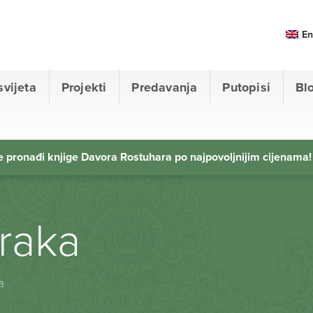
En
svijeta
Projekti
Predavanja
Putopisi
Bl
 pronađi knjige Davora Rostuhara po najpovoljnijim cijenama!
zraka
a