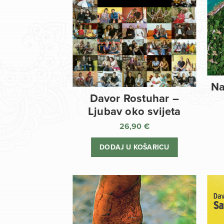
Na
Davor Rostuhar –
Ljubav oko svijeta
26,90
€
DODAJ U KOŠARICU