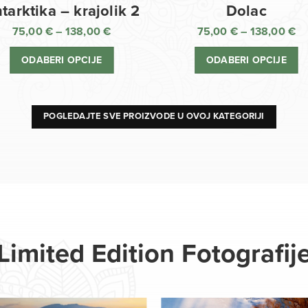
Dolac
tarktika – krajolik 2
75,00
€
–
138,00
€
75,00
€
–
138,00
€
R
Raspon
ci
cijena:
ODABERI OPCIJE
ODABERI OPCIJE
o
od
75
75,00 €
d
do
13
138,00 €
POGLEDAJTE SVE PROIZVODE U OVOJ KATEGORIJI
Limited Edition Fotografij