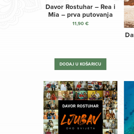
Davor Rostuhar – Rea i
Mia – prva putovanja
11,90
€
Da
DODAJ U KOŠARICU