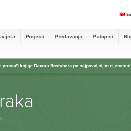
En
svijeta
Projekti
Predavanja
Putopisi
Bl
 pronađi knjige Davora Rostuhara po najpovoljnijim cijenama!
zraka
a