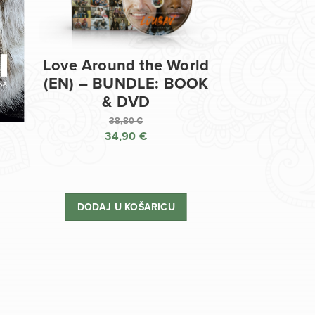
Love Around the World
(EN) – BUNDLE: BOOK
& DVD
38,80
€
34,90
€
Izvorna
cijena
Trenutna
bila
cijena
je:
je:
DODAJ U KOŠARICU
38,80 €.
34,90 €.