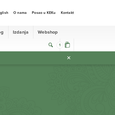
glish
O nama
Posao u KEKu
Kontakt
og
Izdanja
Webshop
1