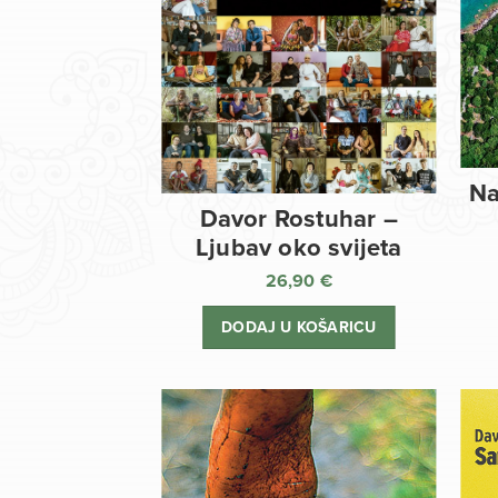
Na
Davor Rostuhar –
Ljubav oko svijeta
26,90
€
DODAJ U KOŠARICU