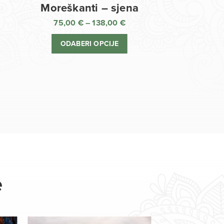
Moreškanti – sjena
75,00
€
–
138,00
€
aspon
Raspon
jena:
cijena:
ODABERI OPCIJE
d
od
,00 €
75,00 €
o
do
8,00 €
138,00 €
e