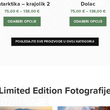
Dolac
tarktika – krajolik 2
75,00
€
–
138,00
€
75,00
€
–
138,00
€
R
Raspon
ci
cijena:
ODABERI OPCIJE
ODABERI OPCIJE
o
od
75
75,00 €
d
do
13
138,00 €
POGLEDAJTE SVE PROIZVODE U OVOJ KATEGORIJI
Limited Edition Fotografij