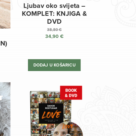
Ljubav oko svijeta –
KOMPLET: KNJIGA &
DVD
38,80
€
34,90
€
Izvorna
EN)
cijena
Trenutna
bila
cijena
je:
je:
DODAJ U KOŠARICU
38,80 €.
34,90 €.