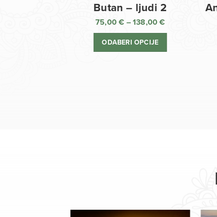
Butan – ljudi 2
An
75,00
€
–
138,00
€
Raspon
cijena:
ODABERI OPCIJE
od
75,00 €
do
138,00 €