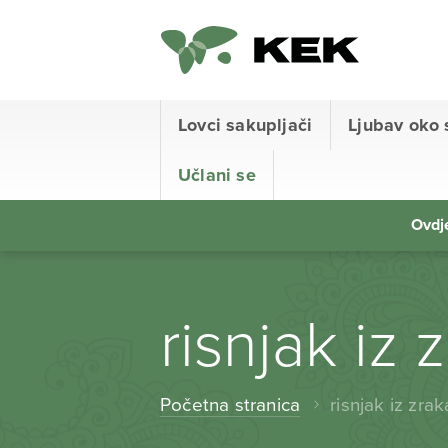
Lovci sakupljači
Ljubav oko 
Učlani se
Ovdje
risnjak iz 
Početna stranica
risnjak iz zrak