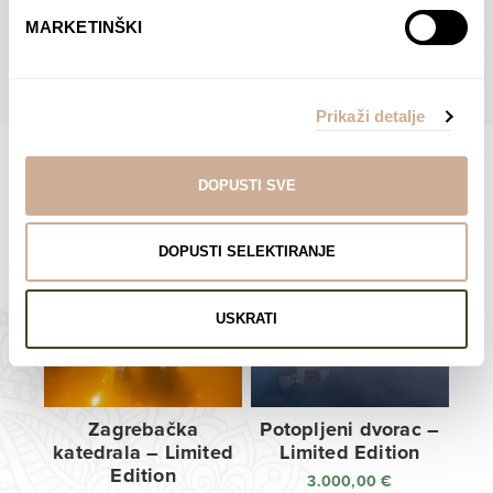
do
do
POGLEDAJTE SVE PROIZVODE U OVOJ KATEGORIJI
MARKETINŠKI
138,00 €
138,00 €
Prikaži detalje
DOPUSTI SVE
Limited Edition Fotografije
DOPUSTI SELEKTIRANJE
USKRATI
Zagrebačka
Potopljeni dvorac –
katedrala – Limited
Limited Edition
Edition
3.000,00
€