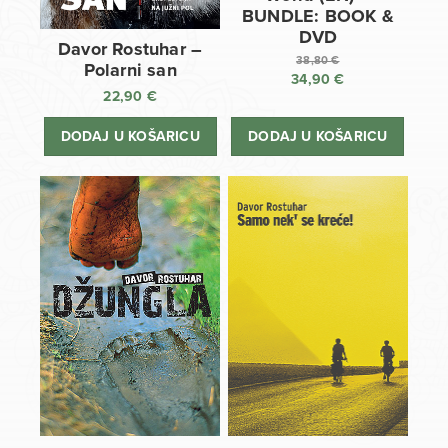
BUNDLE: BOOK &
DVD
Davor Rostuhar –
38,80
€
Polarni san
34,90
€
Izvorna
22,90
€
cijena
Trenutna
bila
cijena
DODAJ U KOŠARICU
DODAJ U KOŠARICU
je:
je:
38,80 €.
34,90 €.