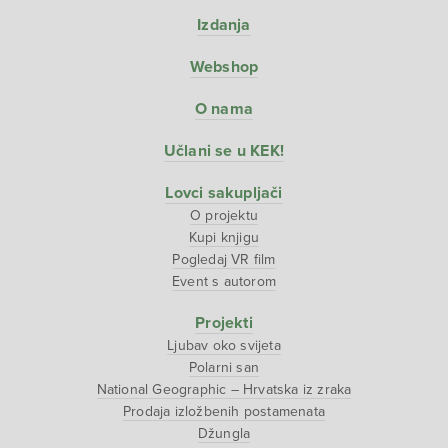
Izdanja
Webshop
O nama
Učlani se u KEK!
Lovci sakupljači
O projektu
Kupi knjigu
Pogledaj VR film
Event s autorom
Projekti
Ljubav oko svijeta
Polarni san
National Geographic – Hrvatska iz zraka
Prodaja izložbenih postamenata
Džungla