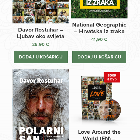
National Geographic
Davor Rostuhar –
– Hrvatska iz zraka
Ljubav oko svijeta
41,90
€
26,90
€
DODAJ U KOŠARICU
DODAJ U KOŠARICU
Love Around the
World (EN) –