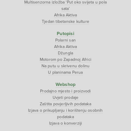
Multisenzorna izložba ‘Put oko svijeta u pola
sata’
Afrika Aktiva
Tjedan tibetanske kulture
Putopisi
Polarni san
Afrika Aktiva
Džungla
Motorom po Zapadnoj Africi
Na putu u skrivenu dolinu
U planinama Perua
Webshop
Prodajno mjesto i proizvodi
Uvjeti prodaje
Zaštita povjerljivih podataka
Izjava o prikupljanju i korištenju osobnih
podataka
Izjava o konverziji