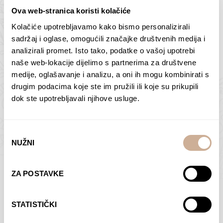
Ova web-stranica koristi kolačiće
Kolačiće upotrebljavamo kako bismo personalizirali
Butan – ljudi 2
Antarktika – krajolik
sadržaj i oglase, omogućili značajke društvenih medija i
2
analizirali promet. Isto tako, podatke o vašoj upotrebi
75,00
€
–
138,00
€
Raspon
cijena:
75,00
€
–
138,00
€
Raspon
naše web-lokacije dijelimo s partnerima za društvene
od
cijena:
medije, oglašavanje i analizu, a oni ih mogu kombinirati s
ODABERI OPCIJE
ODABERI OPCIJE
75,00 €
od
drugim podacima koje ste im pružili ili koje su prikupili
do
75,00 €
dok ste upotrebljavali njihove usluge.
138,00 €
do
138,00 €
Odabir
NUŽNI
pristanka
Dolac
Moreškanti – sjena
ZA POSTAVKE
75,00
€
–
138,00
€
Raspon
75,00
€
–
138,00
€
Raspon
cijena:
cijena:
ODABERI OPCIJE
ODABERI OPCIJE
STATISTIČKI
od
od
75,00 €
75,00 €