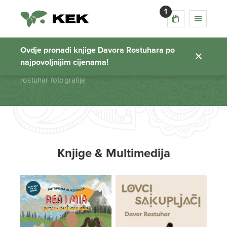
1
rostuhar fotografije
Ovdje pronađi knjige Davora Rostuhara po
najpovoljnijim cijenama!
Početna stranica
rostuhar fotografije
Knjige & Multimedija