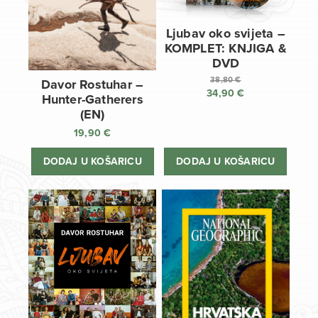
Ljubav oko svijeta –
KOMPLET: KNJIGA &
DVD
38,80
€
Davor Rostuhar –
34,90
€
Izvorna
Hunter-Gatherers
cijena
Trenutna
(EN)
bila
cijena
19,90
€
je:
je:
38,80 €.
34,90 €.
DODAJ U KOŠARICU
DODAJ U KOŠARICU