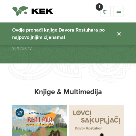
1
sanctuary
Ovdje pronađi knjige Davora Rostuhara po
najpovoljnijim cijenama!
Početna stranica
sanctuary
Knjige & Multimedija