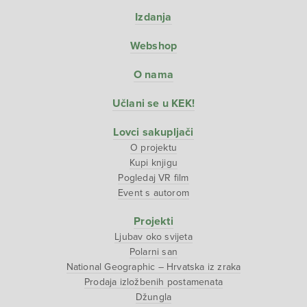
Izdanja
Webshop
O nama
Učlani se u KEK!
Lovci sakupljači
O projektu
Kupi knjigu
Pogledaj VR film
Event s autorom
Projekti
Ljubav oko svijeta
Polarni san
National Geographic – Hrvatska iz zraka
Prodaja izložbenih postamenata
Džungla