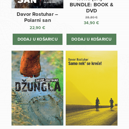
BUNDLE: BOOK &
DVD
Davor Rostuhar –
38,80
€
Polarni san
34,90
€
Izvorna
22,90
€
cijena
Trenutna
bila
cijena
DODAJ U KOŠARICU
DODAJ U KOŠARICU
je:
je:
38,80 €.
34,90 €.