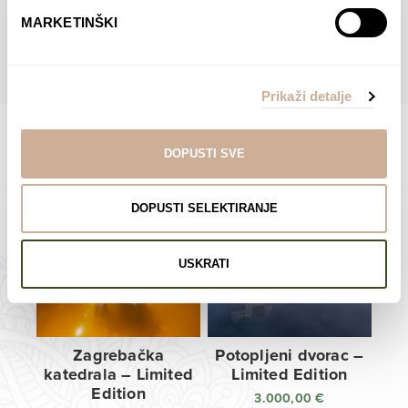
do
do
POGLEDAJTE SVE PROIZVODE U OVOJ KATEGORIJI
MARKETINŠKI
138,00 €
138,00 €
Prikaži detalje
DOPUSTI SVE
Limited Edition Fotografije
DOPUSTI SELEKTIRANJE
USKRATI
Zagrebačka
Potopljeni dvorac –
katedrala – Limited
Limited Edition
Edition
3.000,00
€