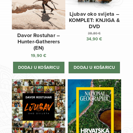
Ljubav oko svijeta –
KOMPLET: KNJIGA &
DVD
38,80
€
Davor Rostuhar –
34,90
€
Izvorna
Hunter-Gatherers
cijena
Trenutna
(EN)
bila
cijena
19,90
€
je:
je:
38,80 €.
34,90 €.
DODAJ U KOŠARICU
DODAJ U KOŠARICU