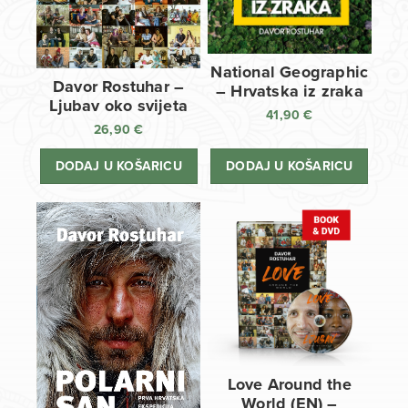
National Geographic
Davor Rostuhar –
– Hrvatska iz zraka
Ljubav oko svijeta
41,90
€
26,90
€
DODAJ U KOŠARICU
DODAJ U KOŠARICU
Love Around the
World (EN) –