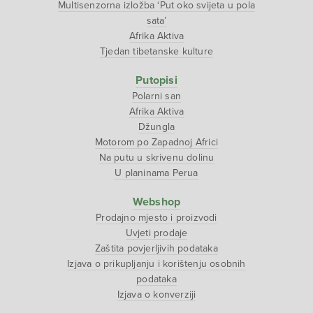
Multisenzorna izložba ‘Put oko svijeta u pola
sata’
Afrika Aktiva
Tjedan tibetanske kulture
Putopisi
Polarni san
Afrika Aktiva
Džungla
Motorom po Zapadnoj Africi
Na putu u skrivenu dolinu
U planinama Perua
Webshop
Prodajno mjesto i proizvodi
Uvjeti prodaje
Zaštita povjerljivih podataka
Izjava o prikupljanju i korištenju osobnih
podataka
Izjava o konverziji