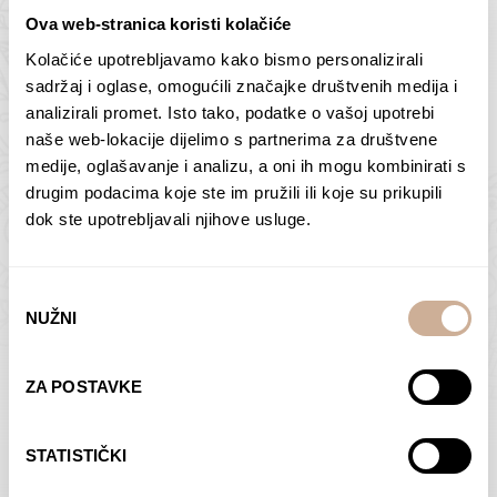
Ova web-stranica koristi kolačiće
Kolačiće upotrebljavamo kako bismo personalizirali
Butan – ljudi 2
Antarktika – krajolik
sadržaj i oglase, omogućili značajke društvenih medija i
2
analizirali promet. Isto tako, podatke o vašoj upotrebi
75,00
€
–
138,00
€
Raspon
cijena:
75,00
€
–
138,00
€
Raspon
naše web-lokacije dijelimo s partnerima za društvene
od
cijena:
medije, oglašavanje i analizu, a oni ih mogu kombinirati s
ODABERI OPCIJE
ODABERI OPCIJE
75,00 €
od
drugim podacima koje ste im pružili ili koje su prikupili
do
75,00 €
dok ste upotrebljavali njihove usluge.
138,00 €
do
138,00 €
Odabir
NUŽNI
pristanka
Dolac
Moreškanti – sjena
ZA POSTAVKE
75,00
€
–
138,00
€
Raspon
75,00
€
–
138,00
€
Raspon
cijena:
cijena:
ODABERI OPCIJE
ODABERI OPCIJE
STATISTIČKI
od
od
75,00 €
75,00 €