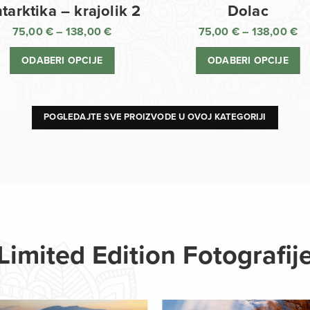
Dolac
tarktika – krajolik 2
75,00
€
–
138,00
€
75,00
€
–
138,00
€
R
Raspon
ci
cijena:
ODABERI OPCIJE
ODABERI OPCIJE
o
od
75
75,00 €
d
do
13
138,00 €
POGLEDAJTE SVE PROIZVODE U OVOJ KATEGORIJI
Limited Edition Fotografij