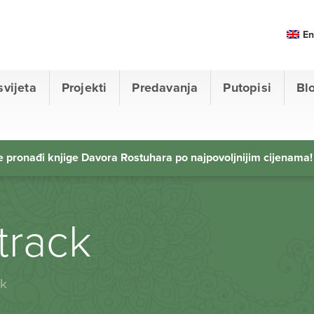
En
svijeta
Projekti
Predavanja
Putopisi
Bl
 pronađi knjige Davora Rostuhara po najpovoljnijim cijenama!
track
k