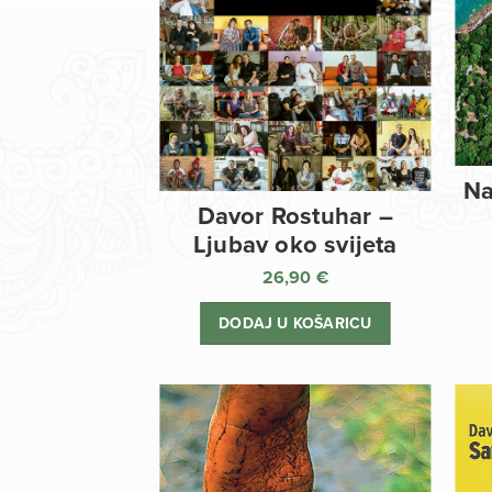
Na
Davor Rostuhar –
Ljubav oko svijeta
26,90
€
DODAJ U KOŠARICU