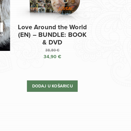
Love Around the World
(EN) – BUNDLE: BOOK
& DVD
38,80
€
34,90
€
Izvorna
cijena
Trenutna
bila
cijena
je:
je:
DODAJ U KOŠARICU
38,80 €.
34,90 €.