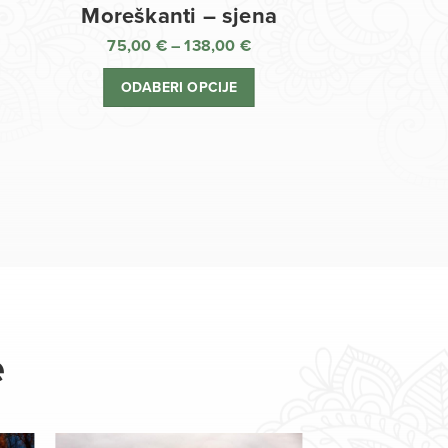
Moreškanti – sjena
75,00
€
–
138,00
€
aspon
Raspon
jena:
cijena:
ODABERI OPCIJE
d
od
,00 €
75,00 €
o
do
8,00 €
138,00 €
e