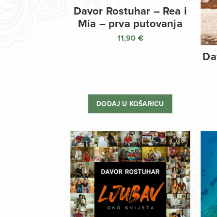
Davor Rostuhar – Rea i
Mia – prva putovanja
11,90
€
Da
DODAJ U KOŠARICU