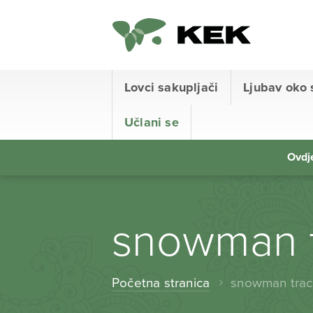
Lovci sakupljači
Ljubav oko 
Učlani se
Ovdje
snowman 
Početna stranica
snowman trac