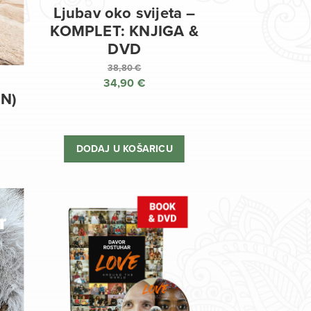
Ljubav oko svijeta –
KOMPLET: KNJIGA &
DVD
38,80
€
34,90
€
Izvorna
EN)
cijena
Trenutna
bila
cijena
je:
je:
DODAJ U KOŠARICU
38,80 €.
34,90 €.