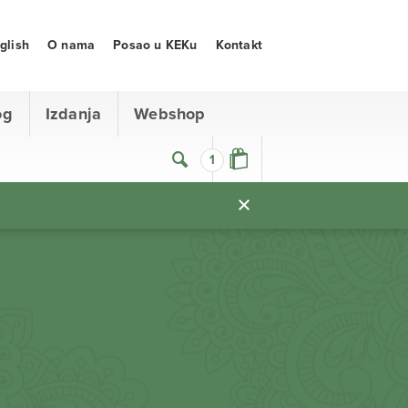
glish
O nama
Posao u KEKu
Kontakt
og
Izdanja
Webshop
1