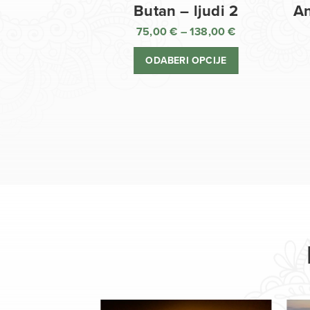
Butan – ljudi 2
An
75,00
€
–
138,00
€
Raspon
cijena:
ODABERI OPCIJE
od
75,00 €
do
138,00 €