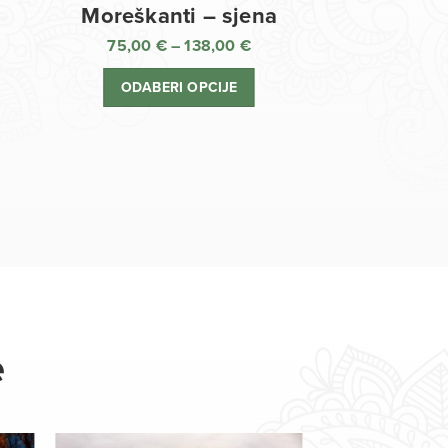
Moreškanti – sjena
75,00
€
–
138,00
€
aspon
Raspon
jena:
cijena:
ODABERI OPCIJE
d
od
,00 €
75,00 €
o
do
8,00 €
138,00 €
e