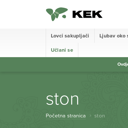
Lovci sakupljači
Ljubav oko 
Učlani se
Ovdje
ston
Početna stranica
ston