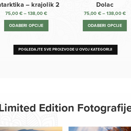
Dolac
tarktika – krajolik 2
75,00
€
–
138,00
€
75,00
€
–
138,00
€
R
Raspon
ci
cijena:
ODABERI OPCIJE
ODABERI OPCIJE
o
od
75
75,00 €
d
do
13
138,00 €
POGLEDAJTE SVE PROIZVODE U OVOJ KATEGORIJI
Limited Edition Fotografij