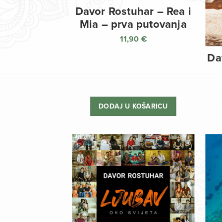
Davor Rostuhar – Rea i
Mia – prva putovanja
11,90
€
Da
DODAJ U KOŠARICU