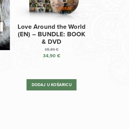
Love Around the World
(EN) – BUNDLE: BOOK
& DVD
38,80
€
34,90
€
Izvorna
cijena
Trenutna
bila
cijena
je:
je:
DODAJ U KOŠARICU
38,80 €.
34,90 €.