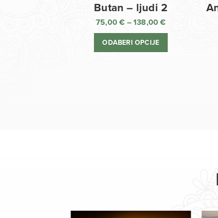
Butan – ljudi 2
An
75,00
€
–
138,00
€
Raspon
cijena:
ODABERI OPCIJE
od
75,00 €
do
138,00 €