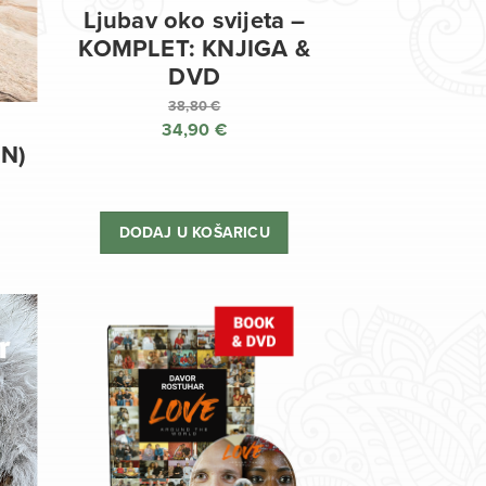
Ljubav oko svijeta –
KOMPLET: KNJIGA &
DVD
38,80
€
34,90
€
Izvorna
EN)
cijena
Trenutna
bila
cijena
je:
je:
DODAJ U KOŠARICU
38,80 €.
34,90 €.