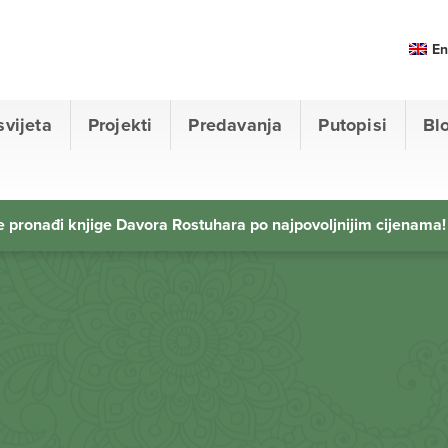
En
svijeta
Projekti
Predavanja
Putopisi
Bl
 pronađi knjige Davora Rostuhara po najpovoljnijim cijenama!