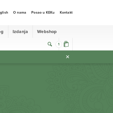
glish
O nama
Posao u KEKu
Kontakt
og
Izdanja
Webshop
1