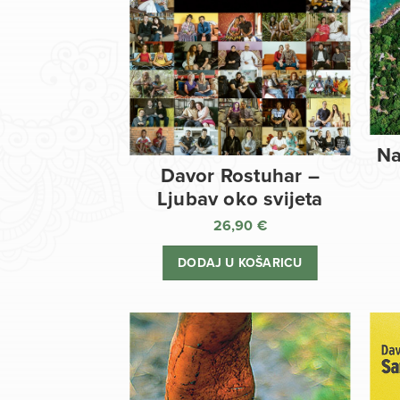
Na
Davor Rostuhar –
Ljubav oko svijeta
26,90
€
DODAJ U KOŠARICU