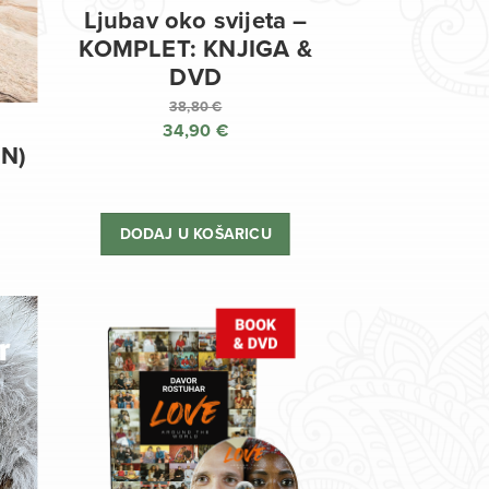
Ljubav oko svijeta –
KOMPLET: KNJIGA &
DVD
38,80
€
34,90
€
Izvorna
EN)
cijena
Trenutna
bila
cijena
je:
je:
DODAJ U KOŠARICU
38,80 €.
34,90 €.