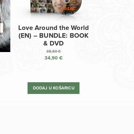
Love Around the World
(EN) – BUNDLE: BOOK
& DVD
38,80
€
34,90
€
Izvorna
cijena
Trenutna
bila
cijena
je:
je:
DODAJ U KOŠARICU
38,80 €.
34,90 €.