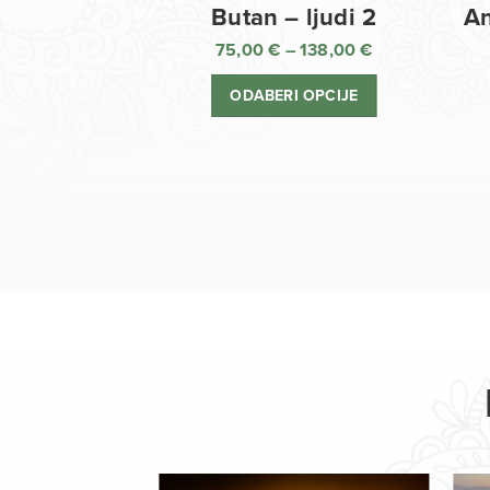
Butan – ljudi 2
An
75,00
€
–
138,00
€
Raspon
cijena:
ODABERI OPCIJE
od
75,00 €
do
138,00 €