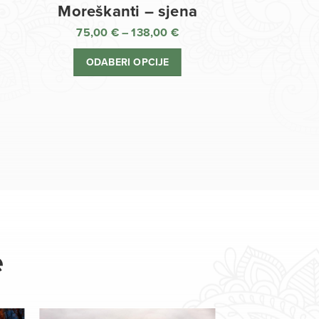
Moreškanti – sjena
75,00
€
–
138,00
€
aspon
Raspon
jena:
cijena:
ODABERI OPCIJE
d
od
,00 €
75,00 €
o
do
8,00 €
138,00 €
e