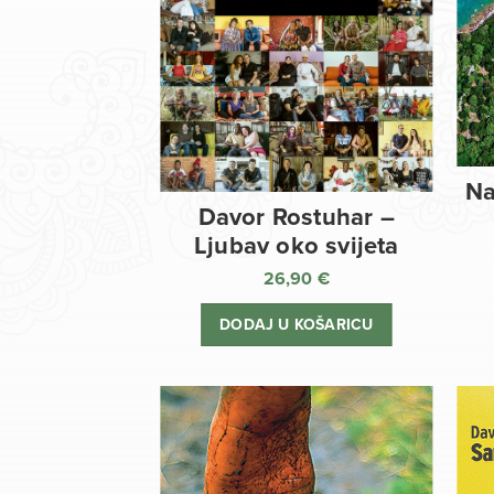
Na
Davor Rostuhar –
Ljubav oko svijeta
26,90
€
DODAJ U KOŠARICU