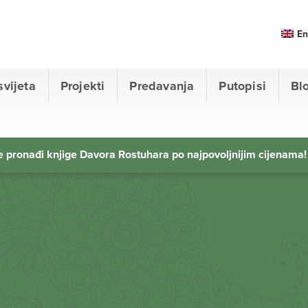
En
svijeta
Projekti
Predavanja
Putopisi
Bl
 pronađi knjige Davora Rostuhara po najpovoljnijim cijenama!