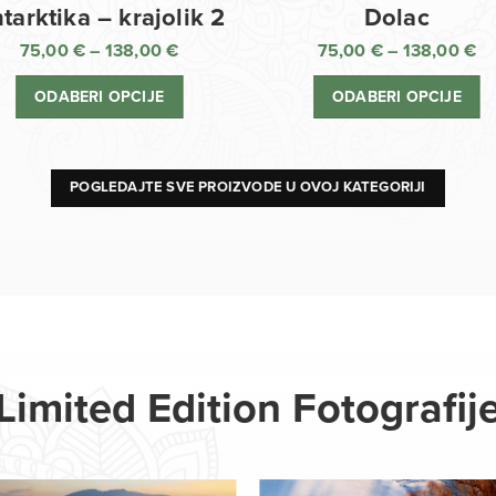
Dolac
tarktika – krajolik 2
75,00
€
–
138,00
€
75,00
€
–
138,00
€
R
Raspon
ci
cijena:
ODABERI OPCIJE
ODABERI OPCIJE
o
od
75
75,00 €
d
do
13
138,00 €
POGLEDAJTE SVE PROIZVODE U OVOJ KATEGORIJI
Limited Edition Fotografij