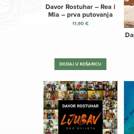
Davor Rostuhar – Rea i
Mia – prva putovanja
11,90
€
Da
DODAJ U KOŠARICU