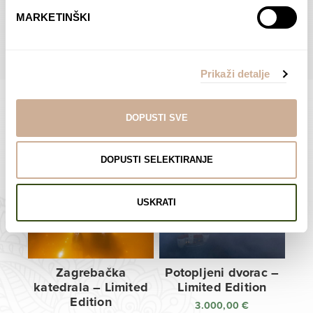
do
do
POGLEDAJTE SVE PROIZVODE U OVOJ KATEGORIJI
MARKETINŠKI
138,00 €
138,00 €
Prikaži detalje
DOPUSTI SVE
Limited Edition Fotografije
DOPUSTI SELEKTIRANJE
USKRATI
Zagrebačka
Potopljeni dvorac –
katedrala – Limited
Limited Edition
Edition
3.000,00
€