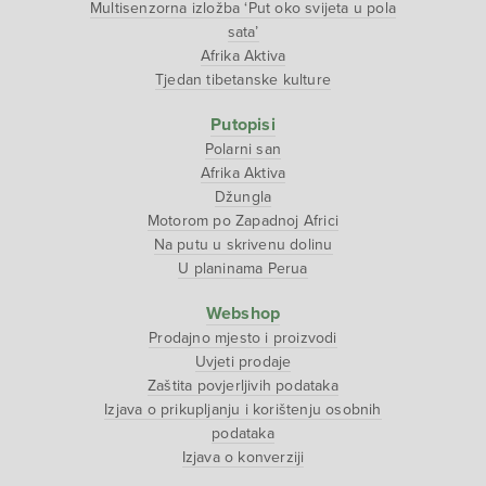
Multisenzorna izložba ‘Put oko svijeta u pola
sata’
Afrika Aktiva
Tjedan tibetanske kulture
Putopisi
Polarni san
Afrika Aktiva
Džungla
Motorom po Zapadnoj Africi
Na putu u skrivenu dolinu
U planinama Perua
Webshop
Prodajno mjesto i proizvodi
Uvjeti prodaje
Zaštita povjerljivih podataka
Izjava o prikupljanju i korištenju osobnih
podataka
Izjava o konverziji