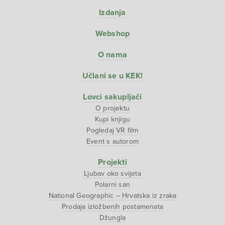
Izdanja
Webshop
O nama
Učlani se u KEK!
Lovci sakupljači
O projektu
Kupi knjigu
Pogledaj VR film
Event s autorom
Projekti
Ljubav oko svijeta
Polarni san
National Geographic – Hrvatska iz zraka
Prodaja izložbenih postamenata
Džungla