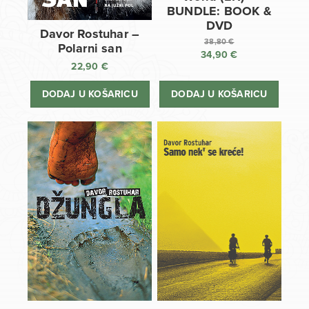
BUNDLE: BOOK &
DVD
Davor Rostuhar –
38,80
€
Polarni san
34,90
€
Izvorna
22,90
€
cijena
Trenutna
bila
cijena
DODAJ U KOŠARICU
DODAJ U KOŠARICU
je:
je:
38,80 €.
34,90 €.