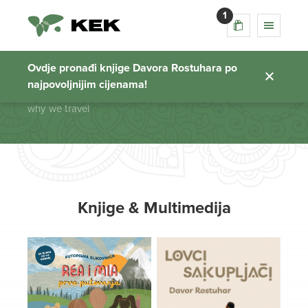
1
why we travel
Ovdje pronađi knjige Davora Rostuhara po
najpovoljnijim cijenama!
Početna stranica
why we travel
Knjige & Multimedija