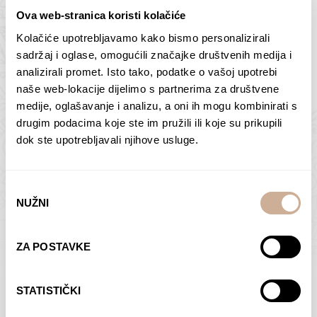
Ova web-stranica koristi kolačiće
Kolačiće upotrebljavamo kako bismo personalizirali
Butan – ljudi 2
Antarktika – krajolik
sadržaj i oglase, omogućili značajke društvenih medija i
2
analizirali promet. Isto tako, podatke o vašoj upotrebi
75,00
€
–
138,00
€
Raspon
cijena:
75,00
€
–
138,00
€
Raspon
naše web-lokacije dijelimo s partnerima za društvene
od
cijena:
medije, oglašavanje i analizu, a oni ih mogu kombinirati s
ODABERI OPCIJE
ODABERI OPCIJE
75,00 €
od
drugim podacima koje ste im pružili ili koje su prikupili
do
75,00 €
dok ste upotrebljavali njihove usluge.
138,00 €
do
138,00 €
Odabir
NUŽNI
pristanka
Dolac
Moreškanti – sjena
ZA POSTAVKE
75,00
€
–
138,00
€
Raspon
75,00
€
–
138,00
€
Raspon
cijena:
cijena:
ODABERI OPCIJE
ODABERI OPCIJE
STATISTIČKI
od
od
75,00 €
75,00 €