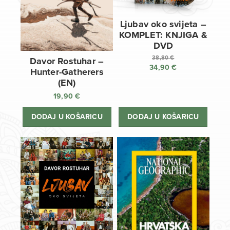
Ljubav oko svijeta –
KOMPLET: KNJIGA &
DVD
38,80
€
Davor Rostuhar –
34,90
€
Izvorna
Hunter-Gatherers
cijena
Trenutna
(EN)
bila
cijena
19,90
€
je:
je:
38,80 €.
34,90 €.
DODAJ U KOŠARICU
DODAJ U KOŠARICU