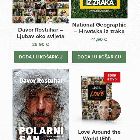
National Geographic
Davor Rostuhar –
– Hrvatska iz zraka
Ljubav oko svijeta
41,90
€
26,90
€
DODAJ U KOŠARICU
DODAJ U KOŠARICU
Love Around the
World (EN) –