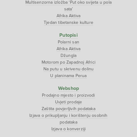
Multisenzorna izložba ‘Put oko svijeta u pola
sata’
Afrika Aktiva
Tjedan tibetanske kulture
Putopisi
Polarni san
Afrika Aktiva
Džungla
Motorom po Zapadnoj Africi
Na putu u skrivenu dolinu
U planinama Perua
Webshop
Prodajno mjesto i proizvodi
Uvjeti prodaje
Zaštita povjerljivih podataka
Izjava o prikupljanju i korištenju osobnih
podataka
Izjava o konverziji