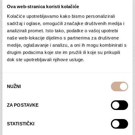
Ova web-stranica koristi kolačiće
Kolačiće upotrebljavamo kako bismo personalizirali
Butan – ljudi 2
Antarktika – krajolik
sadržaj i oglase, omogućili značajke društvenih medija i
2
analizirali promet. Isto tako, podatke o vašoj upotrebi
75,00
€
–
138,00
€
Raspon
cijena:
75,00
€
–
138,00
€
Raspon
naše web-lokacije dijelimo s partnerima za društvene
od
cijena:
medije, oglašavanje i analizu, a oni ih mogu kombinirati s
ODABERI OPCIJE
ODABERI OPCIJE
75,00 €
od
drugim podacima koje ste im pružili ili koje su prikupili
do
75,00 €
dok ste upotrebljavali njihove usluge.
138,00 €
do
138,00 €
Odabir
NUŽNI
pristanka
Dolac
Moreškanti – sjena
ZA POSTAVKE
75,00
€
–
138,00
€
Raspon
75,00
€
–
138,00
€
Raspon
cijena:
cijena:
ODABERI OPCIJE
ODABERI OPCIJE
STATISTIČKI
od
od
75,00 €
75,00 €