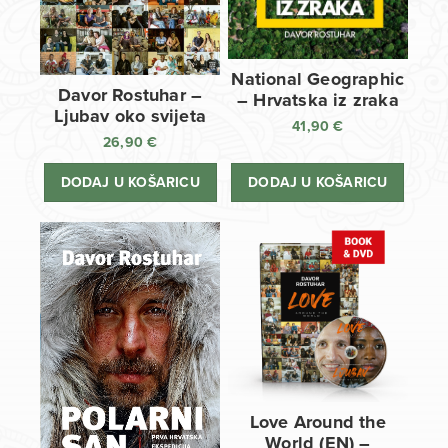
National Geographic
Davor Rostuhar –
– Hrvatska iz zraka
Ljubav oko svijeta
41,90
€
26,90
€
DODAJ U KOŠARICU
DODAJ U KOŠARICU
Love Around the
World (EN) –