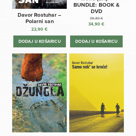
BUNDLE: BOOK &
DVD
Davor Rostuhar –
38,80
€
Polarni san
34,90
€
Izvorna
22,90
€
cijena
Trenutna
bila
cijena
DODAJ U KOŠARICU
DODAJ U KOŠARICU
je:
je:
38,80 €.
34,90 €.