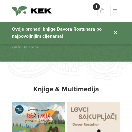
1
zadar iz zraka
Ovdje pronađi knjige Davora Rostuhara po
najpovoljnijim cijenama!
Početna stranica
zadar iz zraka
Knjige & Multimedija