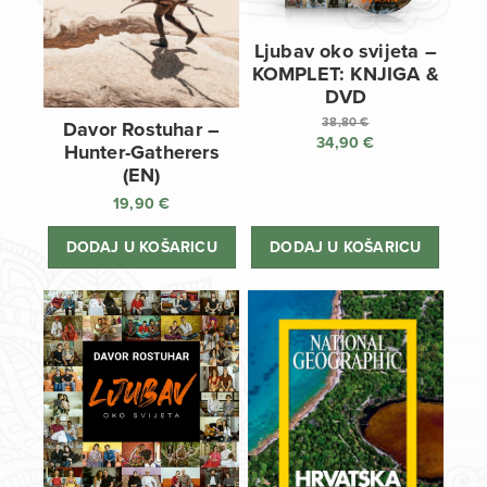
Ljubav oko svijeta –
KOMPLET: KNJIGA &
DVD
38,80
€
Davor Rostuhar –
34,90
€
Izvorna
Hunter-Gatherers
cijena
Trenutna
(EN)
bila
cijena
19,90
€
je:
je:
38,80 €.
34,90 €.
DODAJ U KOŠARICU
DODAJ U KOŠARICU