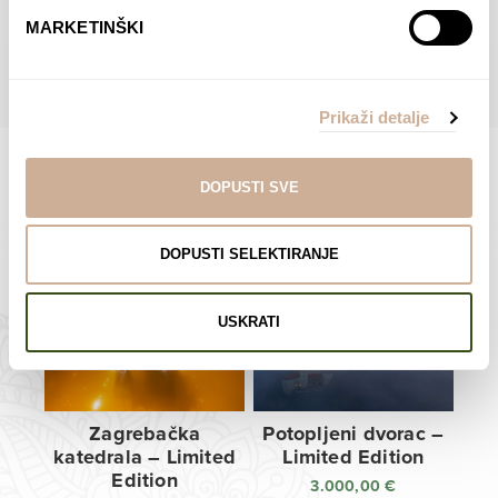
do
do
POGLEDAJTE SVE PROIZVODE U OVOJ KATEGORIJI
MARKETINŠKI
138,00 €
138,00 €
Prikaži detalje
DOPUSTI SVE
Limited Edition Fotografije
DOPUSTI SELEKTIRANJE
USKRATI
Zagrebačka
Potopljeni dvorac –
katedrala – Limited
Limited Edition
Edition
3.000,00
€