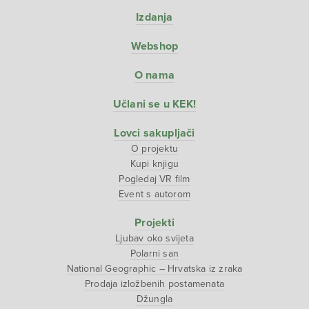
Izdanja
Webshop
O nama
Učlani se u KEK!
Lovci sakupljači
O projektu
Kupi knjigu
Pogledaj VR film
Event s autorom
Projekti
Ljubav oko svijeta
Polarni san
National Geographic – Hrvatska iz zraka
Prodaja izložbenih postamenata
Džungla