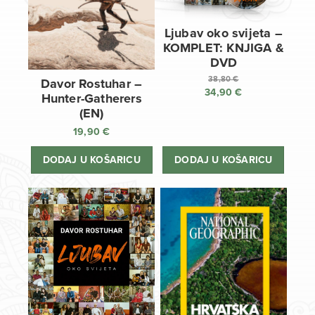
Ljubav oko svijeta –
KOMPLET: KNJIGA &
DVD
38,80
€
Davor Rostuhar –
34,90
€
Izvorna
Hunter-Gatherers
cijena
Trenutna
(EN)
bila
cijena
19,90
€
je:
je:
38,80 €.
34,90 €.
DODAJ U KOŠARICU
DODAJ U KOŠARICU