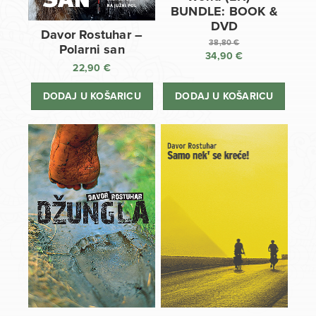
BUNDLE: BOOK &
DVD
Davor Rostuhar –
38,80
€
Polarni san
34,90
€
Izvorna
22,90
€
cijena
Trenutna
bila
cijena
DODAJ U KOŠARICU
DODAJ U KOŠARICU
je:
je:
38,80 €.
34,90 €.