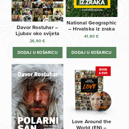
National Geographic
Davor Rostuhar –
– Hrvatska iz zraka
Ljubav oko svijeta
41,90
€
26,90
€
DODAJ U KOŠARICU
DODAJ U KOŠARICU
Love Around the
World (EN) –