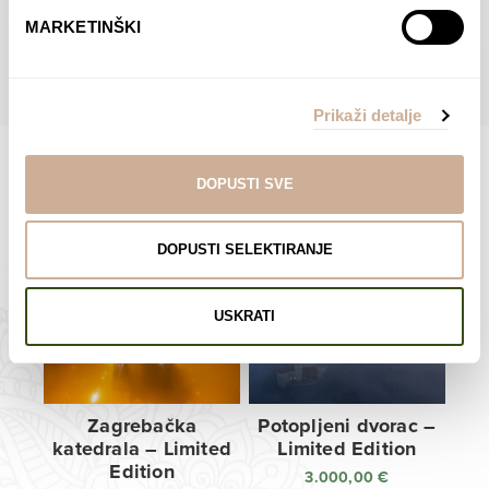
do
do
POGLEDAJTE SVE PROIZVODE U OVOJ KATEGORIJI
MARKETINŠKI
138,00 €
138,00 €
Prikaži detalje
DOPUSTI SVE
Limited Edition Fotografije
DOPUSTI SELEKTIRANJE
USKRATI
Zagrebačka
Potopljeni dvorac –
katedrala – Limited
Limited Edition
Edition
3.000,00
€