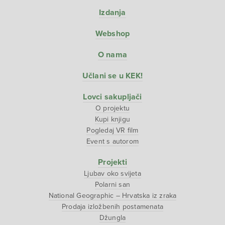
Izdanja
Webshop
O nama
Učlani se u KEK!
Lovci sakupljači
O projektu
Kupi knjigu
Pogledaj VR film
Event s autorom
Projekti
Ljubav oko svijeta
Polarni san
National Geographic – Hrvatska iz zraka
Prodaja izložbenih postamenata
Džungla