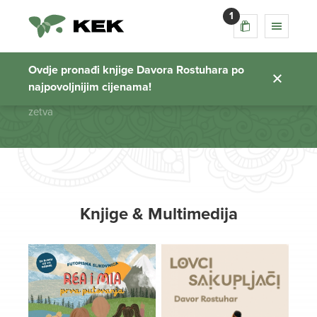
1
zetva
Ovdje pronađi knjige Davora Rostuhara po
najpovoljnijim cijenama!
Početna stranica
zetva
Knjige & Multimedija