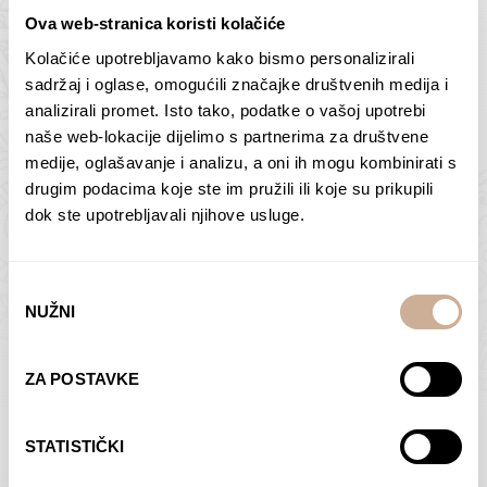
Ova web-stranica koristi kolačiće
Kolačiće upotrebljavamo kako bismo personalizirali
Butan – ljudi 2
Antarktika – krajolik
sadržaj i oglase, omogućili značajke društvenih medija i
2
analizirali promet. Isto tako, podatke o vašoj upotrebi
75,00
€
–
138,00
€
Raspon
cijena:
75,00
€
–
138,00
€
Raspon
naše web-lokacije dijelimo s partnerima za društvene
od
cijena:
medije, oglašavanje i analizu, a oni ih mogu kombinirati s
ODABERI OPCIJE
ODABERI OPCIJE
75,00 €
od
drugim podacima koje ste im pružili ili koje su prikupili
do
75,00 €
dok ste upotrebljavali njihove usluge.
138,00 €
do
138,00 €
Odabir
NUŽNI
pristanka
Dolac
Moreškanti – sjena
ZA POSTAVKE
75,00
€
–
138,00
€
Raspon
75,00
€
–
138,00
€
Raspon
cijena:
cijena:
ODABERI OPCIJE
ODABERI OPCIJE
STATISTIČKI
od
od
75,00 €
75,00 €