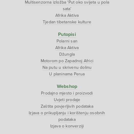
Multisenzorna izložba ‘Put oko svijeta u pola
sata’
Afrika Aktiva
Tjedan tibetanske kulture
Putopisi
Polarni san
Afrika Aktiva
Džungla
Motorom po Zapadnoj Africi
Na putu u skrivenu dolinu
U planinama Perua
Webshop
Prodajno mjesto i proizvodi
Uvjeti prodaje
Zaštita povjerljivih podataka
Izjava o prikupljanju i korištenju osobnih
podataka
Izjava o konverziji