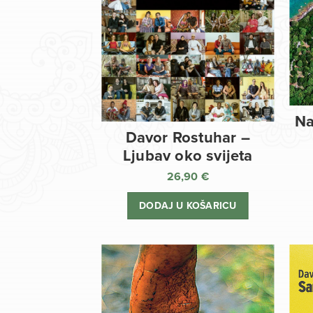
Na
Davor Rostuhar –
Ljubav oko svijeta
26,90
€
DODAJ U KOŠARICU