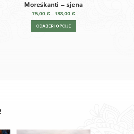
Moreškanti – sjena
75,00
€
–
138,00
€
aspon
Raspon
jena:
cijena:
ODABERI OPCIJE
d
od
,00 €
75,00 €
o
do
8,00 €
138,00 €
e