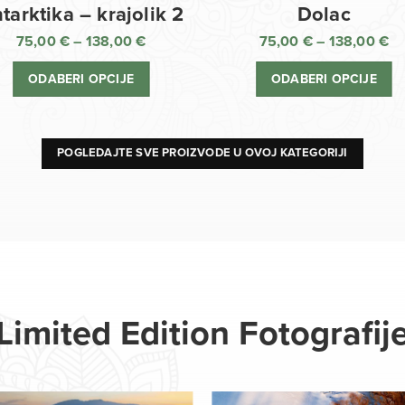
Dolac
tarktika – krajolik 2
75,00
€
–
138,00
€
75,00
€
–
138,00
€
R
Raspon
ci
cijena:
ODABERI OPCIJE
ODABERI OPCIJE
o
od
75
75,00 €
d
do
13
138,00 €
POGLEDAJTE SVE PROIZVODE U OVOJ KATEGORIJI
Limited Edition Fotografij