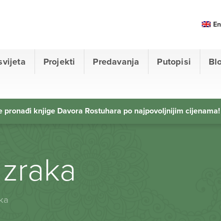
En
svijeta
Projekti
Predavanja
Putopisi
Bl
 pronađi knjige Davora Rostuhara po najpovoljnijim cijenama!
 zraka
aka