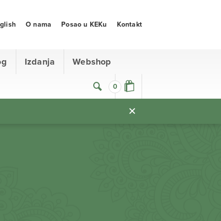
glish
O nama
Posao u KEKu
Kontakt
og
Izdanja
Webshop
0