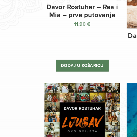
Davor Rostuhar – Rea i
Mia – prva putovanja
11,90
€
Da
DODAJ U KOŠARICU