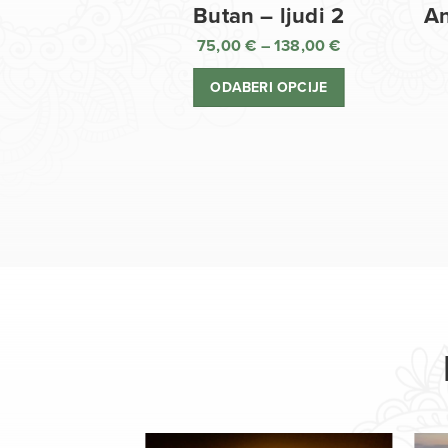
Butan – ljudi 2
An
75,00
€
–
138,00
€
Raspon
cijena:
ODABERI OPCIJE
od
75,00 €
do
138,00 €