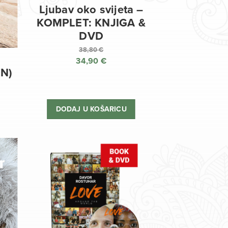
Ljubav oko svijeta –
KOMPLET: KNJIGA &
DVD
38,80
€
34,90
€
Izvorna
EN)
cijena
Trenutna
bila
cijena
je:
je:
DODAJ U KOŠARICU
38,80 €.
34,90 €.