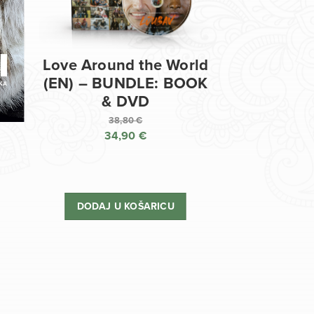
Love Around the World
(EN) – BUNDLE: BOOK
& DVD
38,80
€
34,90
€
Izvorna
cijena
Trenutna
bila
cijena
je:
je:
DODAJ U KOŠARICU
38,80 €.
34,90 €.