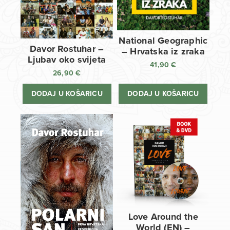
National Geographic
Davor Rostuhar –
– Hrvatska iz zraka
Ljubav oko svijeta
41,90
€
26,90
€
DODAJ U KOŠARICU
DODAJ U KOŠARICU
Love Around the
World (EN) –