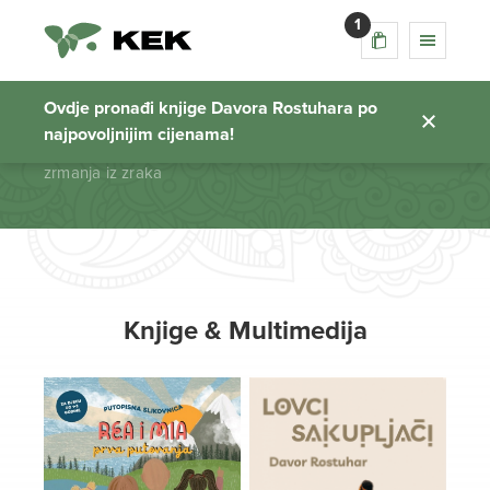
1
zrmanja iz zraka
Ovdje pronađi knjige Davora Rostuhara po
najpovoljnijim cijenama!
Početna stranica
zrmanja iz zraka
Knjige & Multimedija