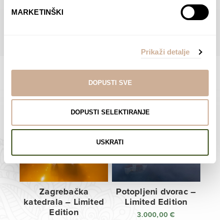
do
do
POGLEDAJTE SVE PROIZVODE U OVOJ KATEGORIJI
MARKETINŠKI
138,00 €
138,00 €
Prikaži detalje
DOPUSTI SVE
Limited Edition Fotografije
DOPUSTI SELEKTIRANJE
USKRATI
Zagrebačka
Potopljeni dvorac –
katedrala – Limited
Limited Edition
Edition
3.000,00
€