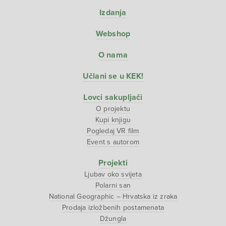
Izdanja
Webshop
O nama
Učlani se u KEK!
Lovci sakupljači
O projektu
Kupi knjigu
Pogledaj VR film
Event s autorom
Projekti
Ljubav oko svijeta
Polarni san
National Geographic – Hrvatska iz zraka
Prodaja izložbenih postamenata
Džungla