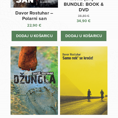
BUNDLE: BOOK &
DVD
Davor Rostuhar –
38,80
€
Polarni san
34,90
€
Izvorna
22,90
€
cijena
Trenutna
bila
cijena
DODAJ U KOŠARICU
DODAJ U KOŠARICU
je:
je:
38,80 €.
34,90 €.