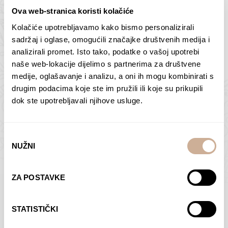
Ova web-stranica koristi kolačiće
Kolačiće upotrebljavamo kako bismo personalizirali
Butan – ljudi 2
Antarktika – krajolik
sadržaj i oglase, omogućili značajke društvenih medija i
2
analizirali promet. Isto tako, podatke o vašoj upotrebi
75,00
€
–
138,00
€
Raspon
cijena:
75,00
€
–
138,00
€
Raspon
naše web-lokacije dijelimo s partnerima za društvene
od
cijena:
medije, oglašavanje i analizu, a oni ih mogu kombinirati s
ODABERI OPCIJE
ODABERI OPCIJE
75,00 €
od
drugim podacima koje ste im pružili ili koje su prikupili
do
75,00 €
dok ste upotrebljavali njihove usluge.
138,00 €
do
138,00 €
Odabir
NUŽNI
pristanka
Dolac
Moreškanti – sjena
ZA POSTAVKE
75,00
€
–
138,00
€
Raspon
75,00
€
–
138,00
€
Raspon
cijena:
cijena:
ODABERI OPCIJE
ODABERI OPCIJE
STATISTIČKI
od
od
75,00 €
75,00 €