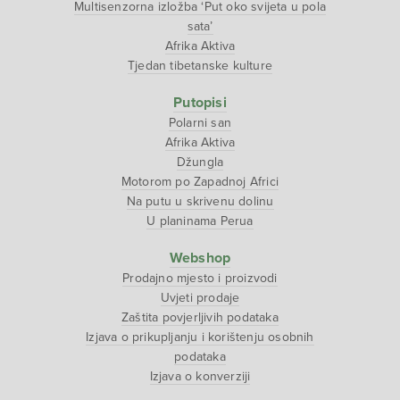
Multisenzorna izložba ‘Put oko svijeta u pola
sata’
Afrika Aktiva
Tjedan tibetanske kulture
Putopisi
Polarni san
Afrika Aktiva
Džungla
Motorom po Zapadnoj Africi
Na putu u skrivenu dolinu
U planinama Perua
Webshop
Prodajno mjesto i proizvodi
Uvjeti prodaje
Zaštita povjerljivih podataka
Izjava o prikupljanju i korištenju osobnih
podataka
Izjava o konverziji