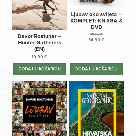
Ljubav oko svijeta –
KOMPLET: KNJIGA &
DVD
38,80
€
Davor Rostuhar –
34,90
€
Izvorna
Hunter-Gatherers
cijena
Trenutna
(EN)
bila
cijena
19,90
€
je:
je:
38,80 €.
34,90 €.
DODAJ U KOŠARICU
DODAJ U KOŠARICU