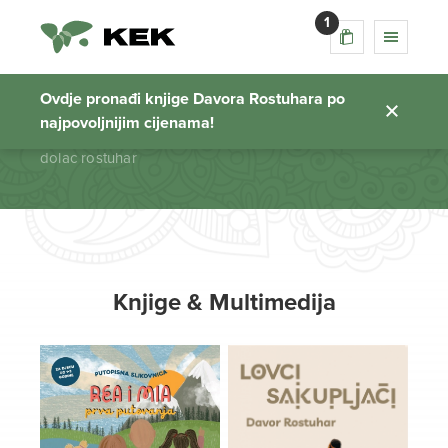
1
dolac rostuhar
Ovdje pronađi knjige Davora Rostuhara po
najpovoljnijim cijenama!
Početna stranica
dolac rostuhar
Knjige & Multimedija