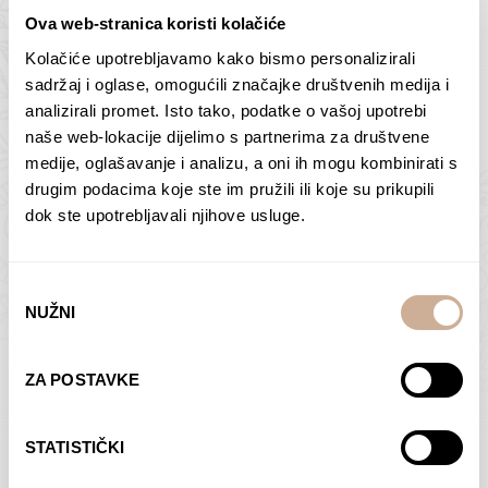
Ova web-stranica koristi kolačiće
Kolačiće upotrebljavamo kako bismo personalizirali
Butan – ljudi 2
Antarktika – krajolik
sadržaj i oglase, omogućili značajke društvenih medija i
2
analizirali promet. Isto tako, podatke o vašoj upotrebi
75,00
€
–
138,00
€
Raspon
cijena:
75,00
€
–
138,00
€
Raspon
naše web-lokacije dijelimo s partnerima za društvene
od
cijena:
medije, oglašavanje i analizu, a oni ih mogu kombinirati s
ODABERI OPCIJE
ODABERI OPCIJE
75,00 €
od
drugim podacima koje ste im pružili ili koje su prikupili
do
75,00 €
dok ste upotrebljavali njihove usluge.
138,00 €
do
138,00 €
Odabir
NUŽNI
pristanka
Dolac
Moreškanti – sjena
ZA POSTAVKE
75,00
€
–
138,00
€
Raspon
75,00
€
–
138,00
€
Raspon
cijena:
cijena:
ODABERI OPCIJE
ODABERI OPCIJE
STATISTIČKI
od
od
75,00 €
75,00 €