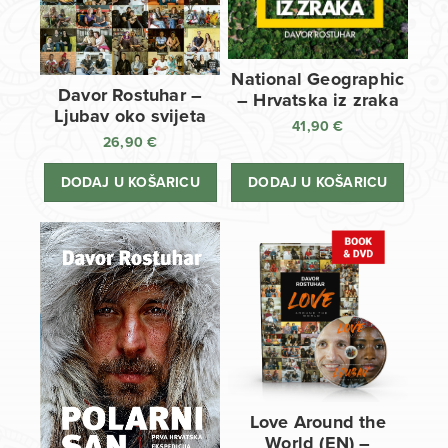
National Geographic
Davor Rostuhar –
– Hrvatska iz zraka
Ljubav oko svijeta
41,90
€
26,90
€
DODAJ U KOŠARICU
DODAJ U KOŠARICU
Love Around the
World (EN) –