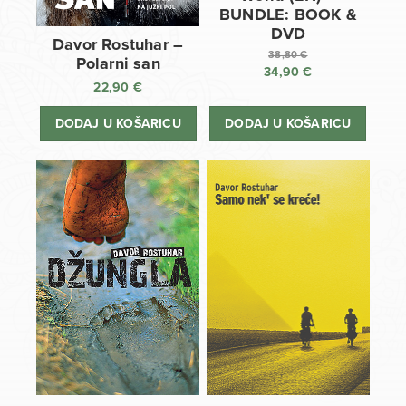
BUNDLE: BOOK &
DVD
Davor Rostuhar –
38,80
€
Polarni san
34,90
€
Izvorna
22,90
€
cijena
Trenutna
bila
cijena
DODAJ U KOŠARICU
DODAJ U KOŠARICU
je:
je:
38,80 €.
34,90 €.