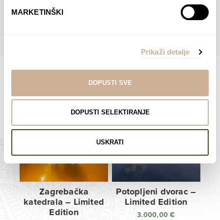
do
do
POGLEDAJTE SVE PROIZVODE U OVOJ KATEGORIJI
MARKETINŠKI
138,00 €
138,00 €
Prikaži detalje
DOPUSTI SVE
Limited Edition Fotografije
DOPUSTI SELEKTIRANJE
USKRATI
Zagrebačka
Potopljeni dvorac –
katedrala – Limited
Limited Edition
Edition
3.000,00
€