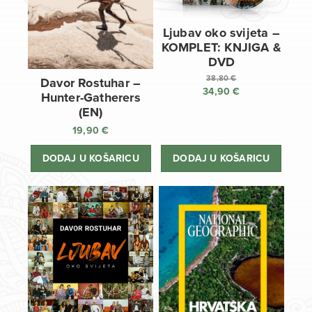
Ljubav oko svijeta –
KOMPLET: KNJIGA &
DVD
38,80
€
Davor Rostuhar –
34,90
€
Izvorna
Hunter-Gatherers
cijena
Trenutna
(EN)
bila
cijena
19,90
€
je:
je:
38,80 €.
34,90 €.
DODAJ U KOŠARICU
DODAJ U KOŠARICU