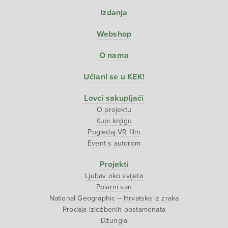
Izdanja
Webshop
O nama
Učlani se u KEK!
Lovci sakupljači
O projektu
Kupi knjigu
Pogledaj VR film
Event s autorom
Projekti
Ljubav oko svijeta
Polarni san
National Geographic – Hrvatska iz zraka
Prodaja izložbenih postamenata
Džungla