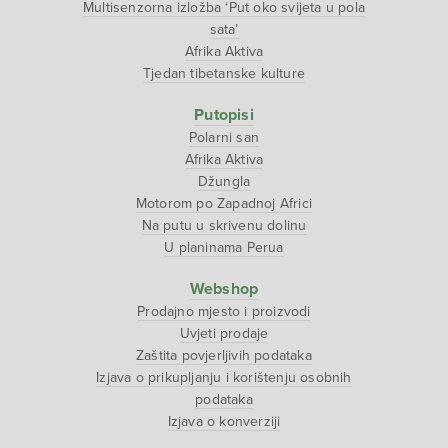
Multisenzorna izložba ‘Put oko svijeta u pola
sata’
Afrika Aktiva
Tjedan tibetanske kulture
Putopisi
Polarni san
Afrika Aktiva
Džungla
Motorom po Zapadnoj Africi
Na putu u skrivenu dolinu
U planinama Perua
Webshop
Prodajno mjesto i proizvodi
Uvjeti prodaje
Zaštita povjerljivih podataka
Izjava o prikupljanju i korištenju osobnih
podataka
Izjava o konverziji